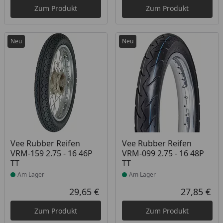
Zum Produkt
Zum Produkt
Neu
Neu
Produkt am Lager
Produkt am Lager
Vee Rubber Reifen
Vee Rubber Reifen
VRM-159 2.75 - 16 46P
VRM-099 2.75 - 16 48P
TT
TT
Am Lager
Am Lager
29,65 €
27,85 €
Aktueller Preis
Akt
Zum Produkt
Zum Produkt