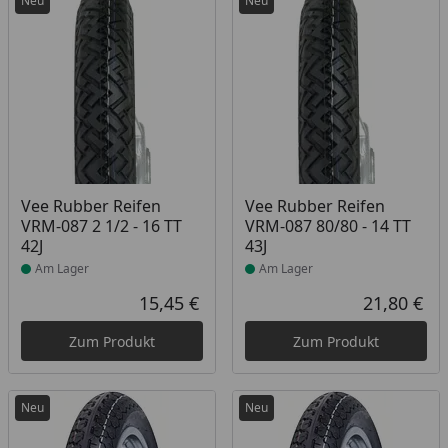
Neu
Neu
Produkt am Lager
Produkt am Lager
Vee Rubber Reifen
Vee Rubber Reifen
VRM-087 2 1/2 - 16 TT
VRM-087 80/80 - 14 TT
42J
43J
Am Lager
Am Lager
15,45 €
21,80 €
Aktueller Preis
Akt
Zum Produkt
Zum Produkt
Neu
Neu