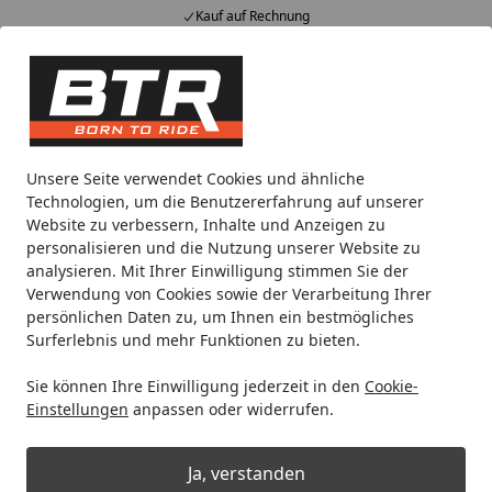
Kauf auf Rechnung
Alle Produkte
Mein Konto
Wunschl
Eink
Hotline
4,85
/ 5
Suchen
Noch 2 Tage und 15 Stunden
Unsere Seite verwendet Cookies und ähnliche
Spare bis zu 35% auf EVOLIFT® Zentralständer
Technologien, um die Benutzererfahrung auf unserer
von BTR!
Website zu verbessern, Inhalte und Anzeigen zu
personalisieren und die Nutzung unserer Website zu
analysieren. Mit Ihrer Einwilligung stimmen Sie der
Vee Rubber
Mopedreifen
Verwendung von Cookies sowie der Verarbeitung Ihrer
Startseite
persönlichen Daten zu, um Ihnen ein bestmögliches
Mopedreifen
Surferlebnis und mehr Funktionen zu bieten.
Sie können Ihre Einwilligung jederzeit in den
Cookie-
Ihre Artikelübersicht
Einstellungen
anpassen oder widerrufen.
Kategorien
Ja, verstanden