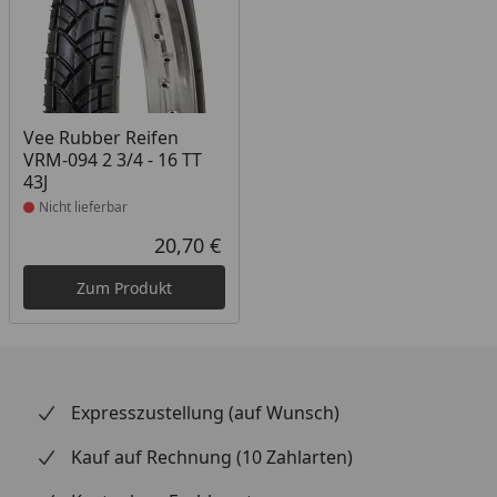
Produkt nicht lieferbar
Vee Rubber Reifen
VRM-094 2 3/4 - 16 TT
43J
Nicht lieferbar
20,70 €
Aktueller Preis
Zum Produkt
Expresszustellung (auf Wunsch)
Kauf auf Rechnung (10 Zahlarten)