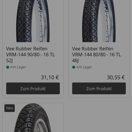
Produkt am Lager
Produkt am Lager
Vee Rubber Reifen
Vee Rubber Reifen
VRM-144 90/80 - 16 TL
VRM-144 80/80 - 16 TL
52J
46J
Am Lager
Am Lager
31,10 €
30,55 €
Aktueller Preis
Akt
Zum Produkt
Zum Produkt
Neu