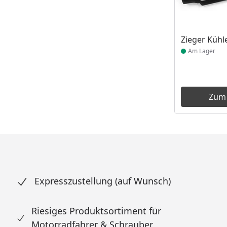
Produkt am
Zieger Küh
Am Lager
Zum
Expresszustellung (auf Wunsch)
Riesiges Produktsortiment für
Motorradfahrer & Schrauber