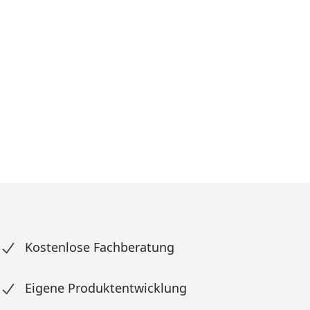
Prozent
cher Preis
reis
Kostenlose Fachberatung
Eigene Produktentwicklung