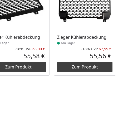
ukt am Lager
Produkt am Lager
er Kühlerabdeckung
Zieger Kühlerabdeckung
Lager
Am Lager
-18%
UVP
68,00 €
-18%
UVP
67,99 €
Prozent
cher Preis
Rabatt in Prozent
Ursprünglicher Preis
Rab
Urs
55,58 €
55,56 €
reis
Aktueller Preis
Akt
Zum Produkt
Zum Produkt