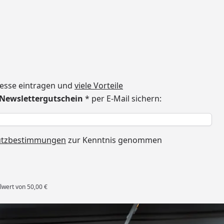
dresse eintragen und
viele Vorteile
€ Newslettergutschein
* per E-Mail sichern:
h
utzbestimmungen
zur Kenntnis genommen
lwert von 50,00 €