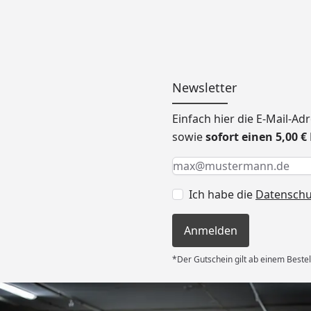
Newsletter
Einfach hier die E-Mail-A
sowie
sofort einen 5,00 
Keine Eingabe erforderlic
Eingabe erforderlich
E-Mail *
Ich habe die
Datensch
Anmelden
*Der Gutschein gilt ab einem Bestel