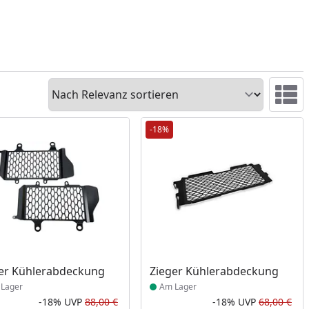
Sortieren
Ansicht 
-18%
ukt am Lager
Produkt am Lager
er Kühlerabdeckung
Zieger Kühlerabdeckung
Lager
Am Lager
-18%
UVP
88,00 €
-18%
UVP
68,00 €