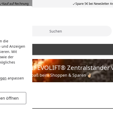
Kauf auf Rechnung
Spare 5€ bei Newsletter 
Suche
m die
e und Anzeigen
abdeckung
ieren. Mit
owie der
mögliches
is zu 35% auf EVOLIFT® Zentralständer 
Viel Spaß beim Shoppen & Sparen ✌🏼
ngen
anpassen
gen öffnen