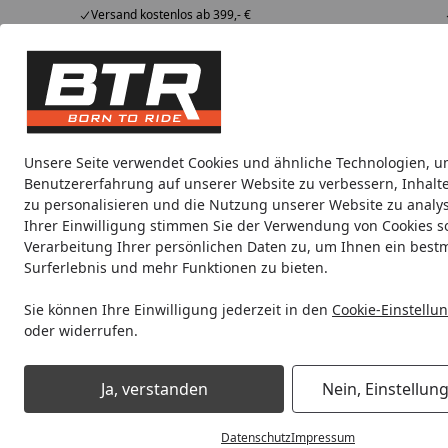
Versand kostenlos ab 399,- €
Hotline
07051 / 9 222 5959
4,85
/ 5
Mi-Fr. 8-12 Uhr
2.007 Bewertungen
Tipps &
BTR
Alle Produkte
Marken
Alle Produkte
Tricks
Produktwelt
Unsere Seite verwendet Cookies und ähnliche Technologien, u
Benutzererfahrung auf unserer Website zu verbessern, Inhalt
Zieger
Kennzeichenhalter
Kettenschutz
Kühler
zu personalisieren und die Nutzung unserer Website zu analys
Ihrer Einwilligung stimmen Sie der Verwendung von Cookies s
Verarbeitung Ihrer persönlichen Daten zu, um Ihnen ein best
Noch 2 Tage und 8 Stunden
Spare b
Surferlebnis und mehr Funktionen zu bieten.
Sie können Ihre Einwilligung jederzeit in den
Cookie-Einstellu
oder widerrufen.
Zieger
Kühlerabdeckung
Startseite
Zieger Kühlerabdeckung
Ja, verstanden
Nein, Einstellun
Datenschutz
Impressum