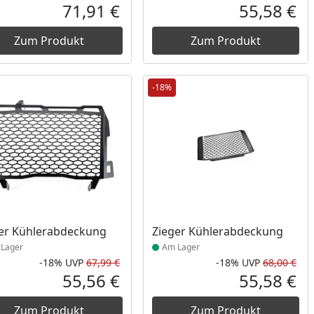
Prozent
cher Preis
Rabatt in Prozent
Ursprünglicher Preis
Rab
Urs
71,91 €
55,58 €
reis
Aktueller Preis
Akt
Zum Produkt
Zum Produkt
-18%
ukt am Lager
Produkt am Lager
er Kühlerabdeckung
Zieger Kühlerabdeckung
Lager
Am Lager
-18%
UVP
67,99 €
-18%
UVP
68,00 €
Prozent
cher Preis
Rabatt in Prozent
Ursprünglicher Preis
Rab
Urs
55,56 €
55,58 €
reis
Aktueller Preis
Akt
Zum Produkt
Zum Produkt