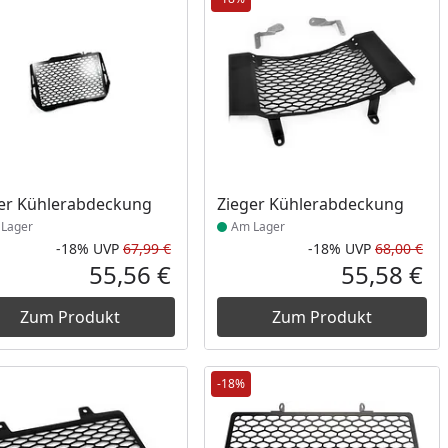
ukt am Lager
Produkt am Lager
er Kühlerabdeckung
Zieger Kühlerabdeckung
Lager
Am Lager
-18%
UVP
67,99 €
-18%
UVP
68,00 €
Prozent
cher Preis
Rabatt in Prozent
Ursprünglicher Preis
Rab
Urs
55,56 €
55,58 €
reis
Aktueller Preis
Akt
Zum Produkt
Zum Produkt
-18%