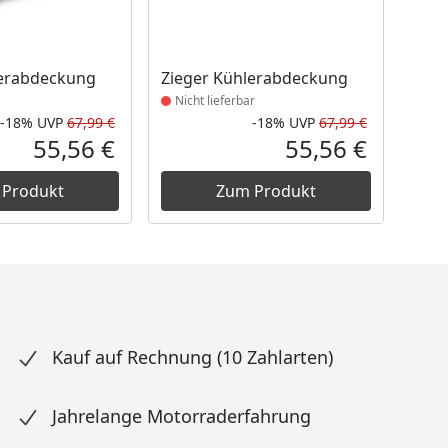
 Lager
Produkt nicht lieferbar
lerabdeckung
Zieger Kühlerabdeckung
Nicht lieferbar
-18%
UVP
67,99 €
-18%
UVP
67,99 €
Rabatt in Prozent
Ursprünglicher Preis
Rabatt in 
Ursprüngli
55,56 €
55,56 €
Aktueller Preis
Aktueller P
 Produkt
Zum Produkt
Kauf auf Rechnung (10 Zahlarten)
Jahrelange Motorraderfahrung