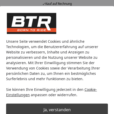
Kauf auf Rechnung
Alle Produkte
Mein Konto
Wunschl
Eink
Hotline
4,85
/ 5
Suchen
Noch 2 Tage und 3 Stunden
Unsere Seite verwendet Cookies und ähnliche
Spare bis zu 35% auf EVOLIFT® Zentralständer
Technologien, um die Benutzererfahrung auf unserer
von BTR!
Website zu verbessern, Inhalte und Anzeigen zu
personalisieren und die Nutzung unserer Website zu
analysieren. Mit Ihrer Einwilligung stimmen Sie der
YETI
Getränkebehälter
Tassen
Verwendung von Cookies sowie der Verarbeitung Ihrer
Startseite
persönlichen Daten zu, um Ihnen ein bestmögliches
YETI Tassen
Surferlebnis und mehr Funktionen zu bieten.
Sie können Ihre Einwilligung jederzeit in den
Cookie-
Ihre Artikelübersicht
Einstellungen
anpassen oder widerrufen.
Kategorien
Ja, verstanden