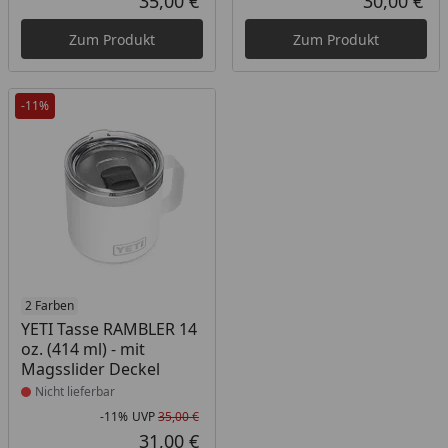
35,00 €
30,00 €
Aktueller Preis
Akt
Zum Produkt
Zum Produkt
-11%
Produkt nicht lieferbar
2 Farben
YETI Tasse RAMBLER 14
oz. (414 ml) - mit
Magsslider Deckel
Nicht lieferbar
-11%
UVP
35,00 €
Rabatt in Prozent
Ursprünglicher Preis
31,00 €