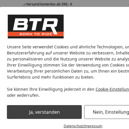
Versand kostenlos ab 399,- €
Hotline
07051 / 9 222 5959
4,85
/ 5
Mi-Fr. 8-12 Uhr
2.007 Bewertungen
Tipps &
BTR
Alle Produkte
Marken
Alle Produkte
Tricks
Produktwelt
Unsere Seite verwendet Cookies und ähnliche Technologien, u
Benutzererfahrung auf unserer Website zu verbessern, Inhalt
Vicma
Bremshebel
Lenkerspiegel
Zubehör Ersa
zu personalisieren und die Nutzung unserer Website zu analys
Ihrer Einwilligung stimmen Sie der Verwendung von Cookies s
Verarbeitung Ihrer persönlichen Daten zu, um Ihnen ein best
Noch 1 Tag und 17 Stunden
Spare b
Surferlebnis und mehr Funktionen zu bieten.
Sie können Ihre Einwilligung jederzeit in den
Cookie-Einstellu
oder widerrufen.
Vicma
Zubehör Ersatzteile
Startseite
Vicma Zubehör Ersatzteile
Ja, verstanden
Nein, Einstellun
Datenschutz
Impressum