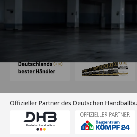
bzw. Bestellung läu
schnell ab. Als Firma braucht man
verlässliche Partner
4,85
/ 5
2.007 Bewertungen
ich hier gefu
06.08.202
Auszeichnungen
Offizieller Partner des Deutschen Handballb