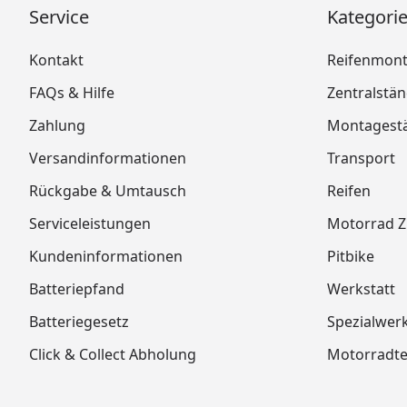
Service
Kategori
Kontakt
Reifenmon
FAQs & Hilfe
Zentralstä
Zahlung
Montagest
Versandinformationen
Transport
Rückgabe & Umtausch
Reifen
Serviceleistungen
Motorrad 
Kundeninformationen
Pitbike
Batteriepfand
Werkstatt
Batteriegesetz
Spezialwer
Click & Collect Abholung
Motorradtei