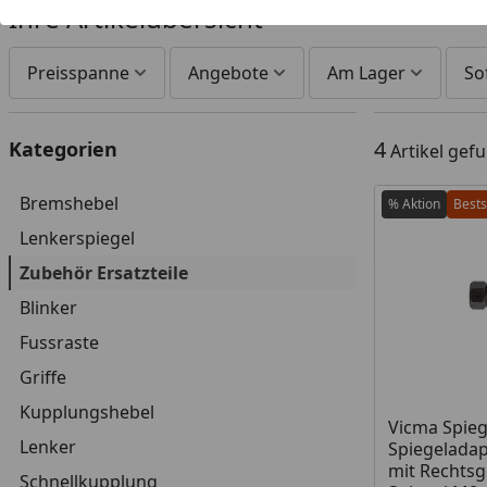
Ihre Artikelübersicht
Preisspanne
Angebote
Am Lager
So
4
Kategorien
Artikel gef
Bremshebel
% Aktion
Bests
Lenkerspiegel
Zubehör Ersatzteile
Blinker
Fussraste
Griffe
Kupplungshebel
Produkt am
Vicma Spieg
Lenker
Spiegeladap
mit Rechtsg
Schnellkupplung