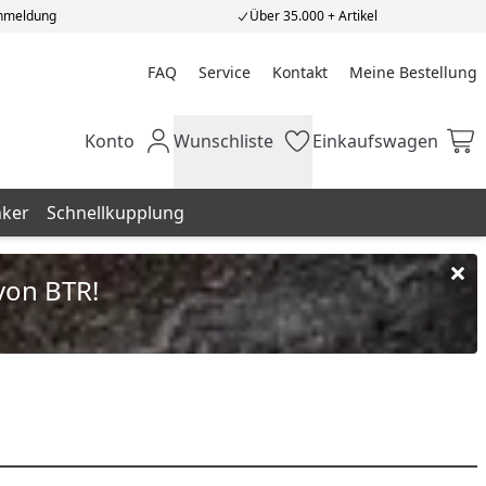
Anmeldung
Über 35.000 + Artikel
FAQ
Service
Kontakt
Meine Bestellung
Meine Bestellung
Konto
Wunschliste
Einkaufswagen
Mein Konto
Wunschliste
Einkaufswagen
nker
Schnellkupplung
von BTR!