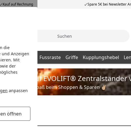
Kauf auf Rechnung
Spare 5€ bei Newsletter 
Suche
m die
e und Anzeigen
tzteile
Blinker
Fussraste
Griffe
Kupplungshebel
Le
ieren. Mit
owie der
mögliches
is zu 35% auf EVOLIFT® Zentralständer 
Viel Spaß beim Shoppen & Sparen ✌🏼
ngen
anpassen
gen öffnen