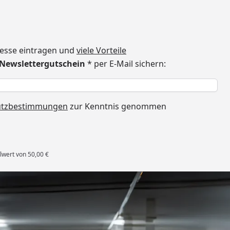
dresse eintragen und
viele Vorteile
€ Newslettergutschein
* per E-Mail sichern:
h
utzbestimmungen
zur Kenntnis genommen
lwert von 50,00 €