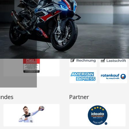
ft angemessen
 und das habe
nden.“
6
Akzeptierte Zahlungsa
undes
Partner