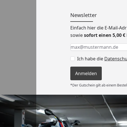
Newsletter
Einfach hier die E-Mail-A
sowie
sofort einen 5,00 
Keine Eingabe erforderlic
Eingabe erforderlich
E-Mail *
Ich habe die
Datensch
Anmelden
*Der Gutschein gilt ab einem Bestel
Versand
es Auftrages