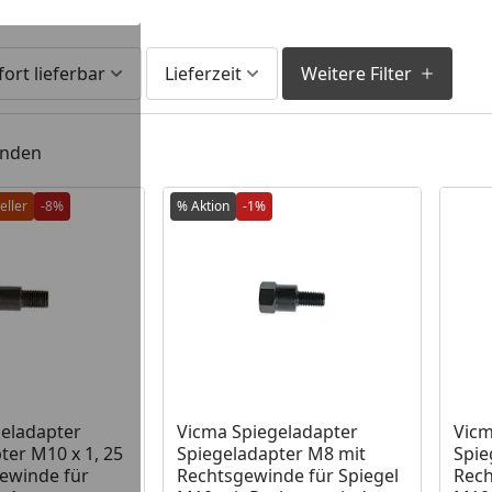
fort lieferbar
Lieferzeit
Weitere Filter
unden
eller
-8%
% Aktion
-1%
 Lager
Produkt am Lager
Prod
eladapter
Vicma Spiegeladapter
Vicm
ter M10 x 1, 25
Spiegeladapter M8 mit
Spie
ewinde für
Rechtsgewinde für Spiegel
Rech