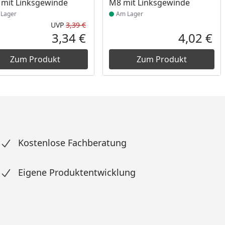
mit Linksgewinde
M8 mit Linksgewinde
Lager
Am Lager
UVP
3,39 €
Prozent
cher Preis
Ursprünglicher Preis
3,34 €
4,02 €
reis
Aktueller Preis
Akt
Zum Produkt
Zum Produkt
Kostenlose Fachberatung
Eigene Produktentwicklung