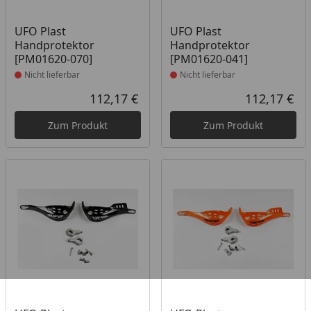
Produkt nicht lieferbar
Produkt nicht lieferbar
UFO Plast
UFO Plast
Handprotektor
Handprotektor
[PM01620-070]
[PM01620-041]
Nicht lieferbar
Nicht lieferbar
112,17 €
112,17 €
Aktueller Preis
Akt
Zum Produkt
Zum Produkt