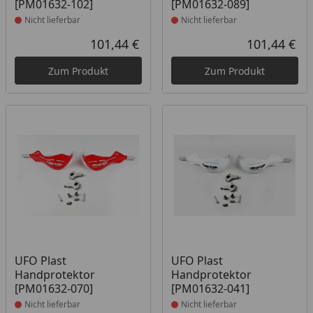
[PM01632-102]
[PM01632-089]
Nicht lieferbar
Nicht lieferbar
101,44 €
101,44 €
Aktueller Preis
Akt
Zum Produkt
Zum Produkt
Produkt nicht lieferbar
Produkt nicht lieferbar
UFO Plast
UFO Plast
Handprotektor
Handprotektor
[PM01632-070]
[PM01632-041]
Nicht lieferbar
Nicht lieferbar