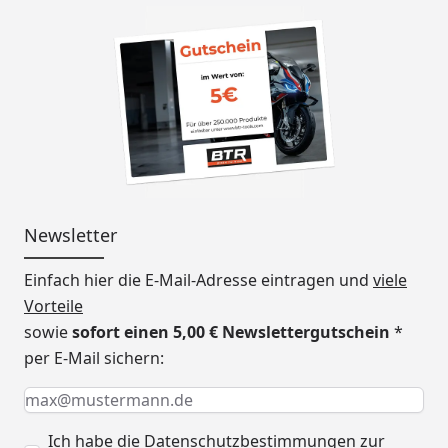
Newsletter
Einfach hier die E-Mail-Adresse eintragen und
viele
Vorteile
sowie
sofort einen 5,00 € Newslettergutschein
*
per E-Mail sichern:
Keine Eingabe erforderlich
Eingabe erforderlich
E-Mail *
Ich habe die
Datenschutzbestimmungen
zur