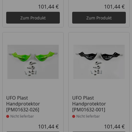
101,44 €
101,44 €
Aktueller Preis
Akt
Zum Produkt
Zum Produkt
Produkt nicht lieferbar
Produkt nicht lieferbar
UFO Plast
UFO Plast
Handprotektor
Handprotektor
[PM01632-026]
[PM01632-001]
Nicht lieferbar
Nicht lieferbar
101,44 €
101,44 €
Aktueller Preis
Akt