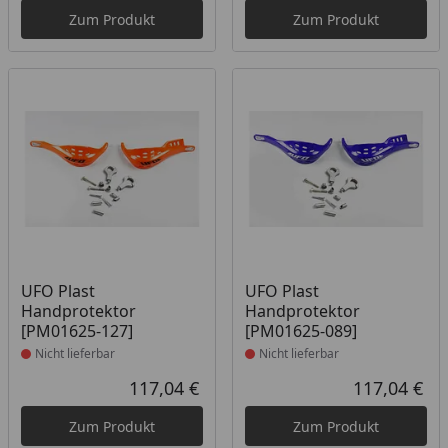
Zum Produkt
Zum Produkt
Produkt nicht lieferbar
Produkt nicht lieferbar
UFO Plast
UFO Plast
Handprotektor
Handprotektor
[PM01625-127]
[PM01625-089]
Nicht lieferbar
Nicht lieferbar
117,04 €
117,04 €
Aktueller Preis
Akt
Zum Produkt
Zum Produkt