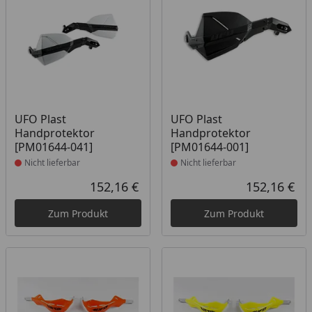
Produkt nicht lieferbar
Produkt nicht lieferbar
UFO Plast
UFO Plast
Handprotektor
Handprotektor
[PM01644-041]
[PM01644-001]
Nicht lieferbar
Nicht lieferbar
152,16 €
152,16 €
Aktueller Preis
Akt
Zum Produkt
Zum Produkt