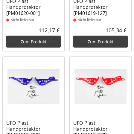
Produkt nicht lieferbar
Produkt nicht lieferbar
UFO Plast
UFO Plast
Handprotektor
Handprotektor
[PM01620-001]
[PM01619-127]
Nicht lieferbar
Nicht lieferbar
112,17 €
105,34 €
Aktueller Preis
Akt
Zum Produkt
Zum Produkt
Produkt nicht lieferbar
Produkt nicht lieferbar
UFO Plast
UFO Plast
Handprotektor
Handprotektor