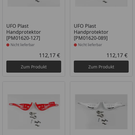
Produkt nicht lieferbar
Produkt nicht lieferbar
UFO Plast
UFO Plast
Handprotektor
Handprotektor
[PM01620-127]
[PM01620-089]
Nicht lieferbar
Nicht lieferbar
112,17 €
112,17 €
Aktueller Preis
Akt
Zum Produkt
Zum Produkt