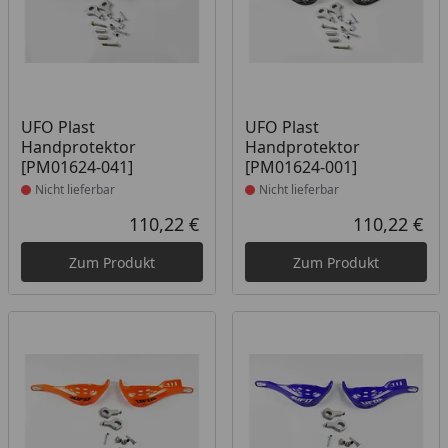
Produkt nicht lieferbar
Produkt nicht lieferbar
UFO Plast
UFO Plast
Handprotektor
Handprotektor
[PM01624-041]
[PM01624-001]
Nicht lieferbar
Nicht lieferbar
110,22 €
110,22 €
Aktueller Preis
Akt
Zum Produkt
Zum Produkt