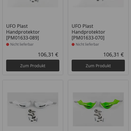
Produkt nicht lieferbar
Produkt nicht lieferbar
UFO Plast
UFO Plast
Handprotektor
Handprotektor
[PM01633-089]
[PM01633-070]
Nicht lieferbar
Nicht lieferbar
106,31 €
106,31 €
Aktueller Preis
Akt
Zum Produkt
Zum Produkt