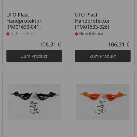
Produkt nicht lieferbar
Produkt nicht lieferbar
UFO Plast
UFO Plast
Handprotektor
Handprotektor
[PM01633-041]
[PM01633-026]
Nicht lieferbar
Nicht lieferbar
106,31 €
106,31 €
Aktueller Preis
Akt
Zum Produkt
Zum Produkt