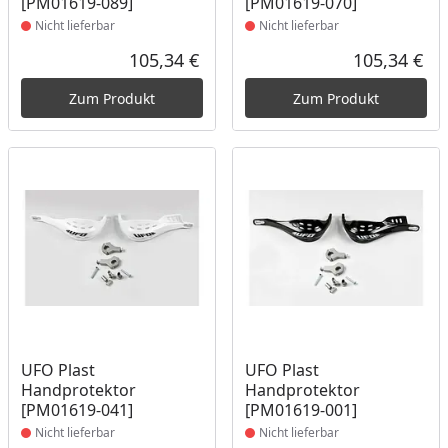
[PM01619-089]
[PM01619-070]
Nicht lieferbar
Nicht lieferbar
105,34 €
105,34 €
Aktueller Preis
Akt
Zum Produkt
Zum Produkt
Produkt nicht lieferbar
Produkt nicht lieferbar
UFO Plast
UFO Plast
Handprotektor
Handprotektor
[PM01619-041]
[PM01619-001]
Nicht lieferbar
Nicht lieferbar