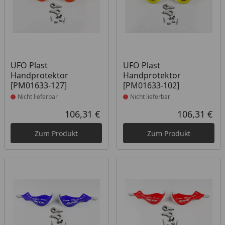
Produkt nicht lieferbar
Produkt nicht lieferbar
UFO Plast
UFO Plast
Handprotektor
Handprotektor
[PM01633-127]
[PM01633-102]
Nicht lieferbar
Nicht lieferbar
106,31 €
106,31 €
Aktueller Preis
Akt
Zum Produkt
Zum Produkt