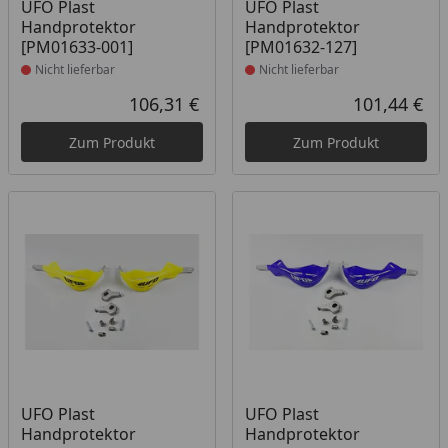
Produkt nicht lieferbar
Produkt nicht lieferbar
UFO Plast
UFO Plast
Handprotektor
Handprotektor
[PM01633-001]
[PM01632-127]
Nicht lieferbar
Nicht lieferbar
106,31 €
101,44 €
Aktueller Preis
Akt
Zum Produkt
Zum Produkt
Produkt nicht lieferbar
Produkt nicht lieferbar
UFO Plast
UFO Plast
Handprotektor
Handprotektor