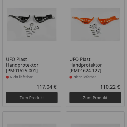
Produkt nicht lieferbar
Produkt nicht lieferbar
UFO Plast
UFO Plast
Handprotektor
Handprotektor
[PM01625-001]
[PM01624-127]
Nicht lieferbar
Nicht lieferbar
117,04 €
110,22 €
Aktueller Preis
Akt
Zum Produkt
Zum Produkt