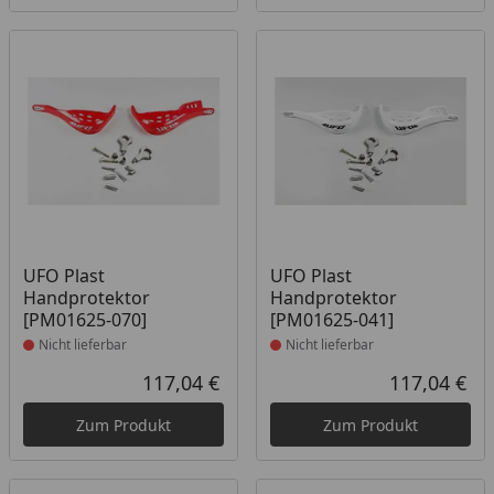
Produkt nicht lieferbar
Produkt nicht lieferbar
UFO Plast
UFO Plast
Handprotektor
Handprotektor
[PM01625-070]
[PM01625-041]
Nicht lieferbar
Nicht lieferbar
117,04 €
117,04 €
Aktueller Preis
Akt
Zum Produkt
Zum Produkt