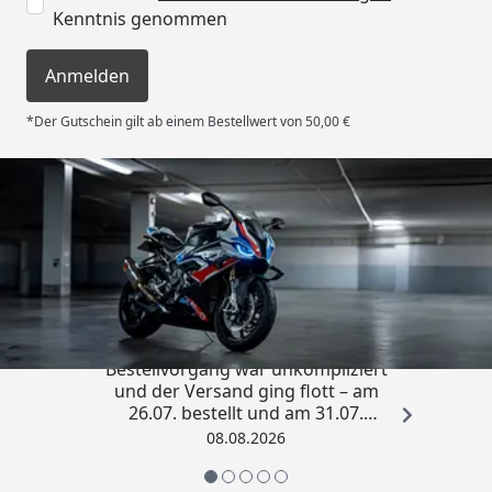
Kenntnis genommen
Anmelden
*Der Gutschein gilt ab einem Bestellwert von 50,00 €
Trusted Shops
4,85
/ 5
„Sehr zufriedener Kauf! Der
Bestellvorgang war unkompliziert
und der Versand ging flott – am
26.07. bestellt und am 31.07.
geliefert. Die Abdeckplane
08.08.2026
entspricht genau der
Beschreibung und schützt