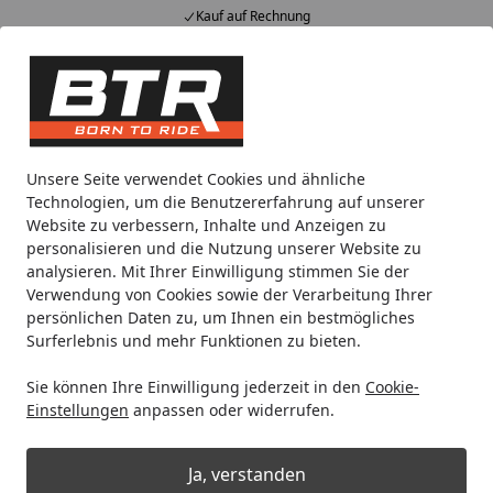
Kauf auf Rechnung
Alle Produkte
Mein Konto
Wunschl
Eink
Hotline
4,85
/ 5
Suchen
UFO Plast
Handprotektor
Unsere Seite verwendet Cookies und ähnliche
Startseite
Technologien, um die Benutzererfahrung auf unserer
Handprotektor
Website zu verbessern, Inhalte und Anzeigen zu
personalisieren und die Nutzung unserer Website zu
analysieren. Mit Ihrer Einwilligung stimmen Sie der
Ihre Artikelübersicht
Verwendung von Cookies sowie der Verarbeitung Ihrer
persönlichen Daten zu, um Ihnen ein bestmögliches
Surferlebnis und mehr Funktionen zu bieten.
Kategorien
Sie können Ihre Einwilligung jederzeit in den
Cookie-
Filter / Sortierung
Einstellungen
anpassen oder widerrufen.
38
Artikel gefunden
Ja, verstanden