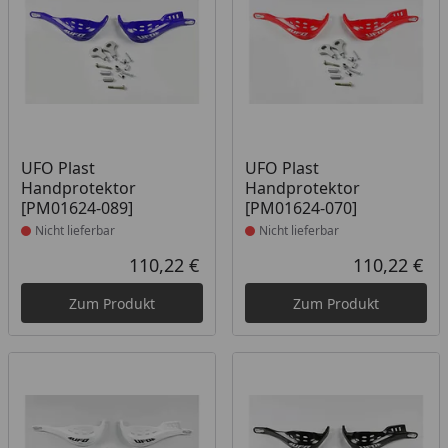
Produkt nicht lieferbar
Produkt nicht lieferbar
UFO Plast
UFO Plast
Handprotektor
Handprotektor
[PM01624-089]
[PM01624-070]
Nicht lieferbar
Nicht lieferbar
110,22 €
110,22 €
Aktueller Preis
Akt
Zum Produkt
Zum Produkt