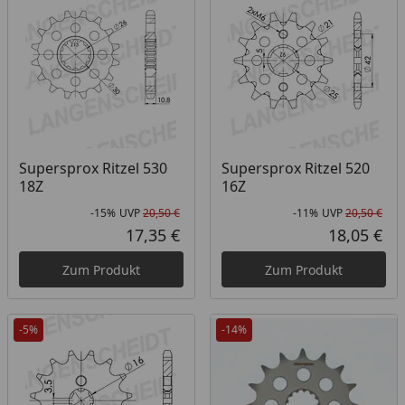
Supersprox Ritzel 530
Supersprox Ritzel 520
18Z
16Z
-15%
UVP
20,50 €
-11%
UVP
20,50 €
Rabatt in Prozent
Ursprünglicher Preis
Rab
Urs
17,35 €
18,05 €
Aktueller Preis
Akt
Zum Produkt
Zum Produkt
-5%
-14%