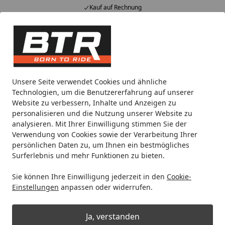
Kauf auf Rechnung
Alle Produkte
Mein Konto
Wunschl
Eink
Hotline
4,85
/ 5
Suchen
Noch 1 Tag und 16 Stunden
Unsere Seite verwendet Cookies und ähnliche
Spare bis zu 35% auf EVOLIFT® Zentralständer
Technologien, um die Benutzererfahrung auf unserer
von BTR!
Website zu verbessern, Inhalte und Anzeigen zu
personalisieren und die Nutzung unserer Website zu
analysieren. Mit Ihrer Einwilligung stimmen Sie der
Supersprox
Ritzel
Verwendung von Cookies sowie der Verarbeitung Ihrer
Startseite
persönlichen Daten zu, um Ihnen ein bestmögliches
Ritzel
Surferlebnis und mehr Funktionen zu bieten.
Sie können Ihre Einwilligung jederzeit in den
Cookie-
Ihre Artikelübersicht
Einstellungen
anpassen oder widerrufen.
Kategorien
Ja, verstanden