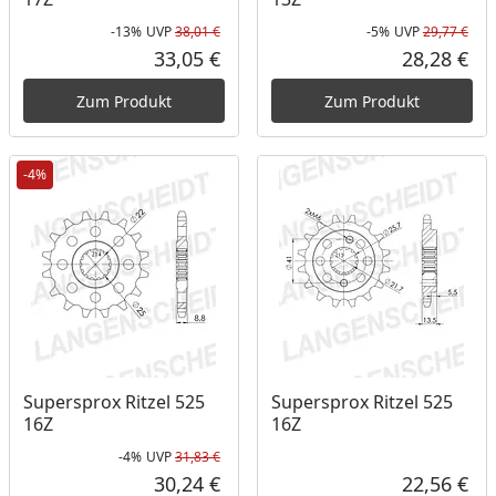
-13%
UVP
38,01 €
-5%
UVP
29,77 €
Rabatt in Prozent
Ursprünglicher Preis
Rab
Urs
33,05 €
28,28 €
Aktueller Preis
Akt
Zum Produkt
Zum Produkt
-4%
Supersprox Ritzel 525
Supersprox Ritzel 525
16Z
16Z
-4%
UVP
31,83 €
Rabatt in Prozent
Ursprünglicher Preis
30,24 €
22,56 €