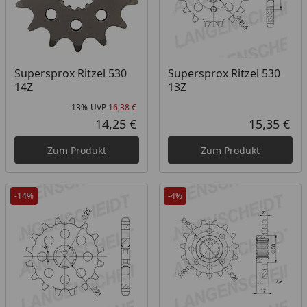
Supersprox Ritzel 530
Supersprox Ritzel 530
14Z
13Z
-13%
UVP
16,38 €
Rabatt in Prozent
Ursprünglicher Preis
14,25 €
15,35 €
Aktueller Preis
Akt
Zum Produkt
Zum Produkt
-14%
-4%