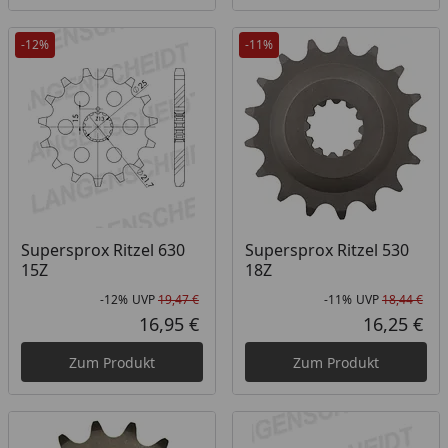
-12%
-11%
Supersprox Ritzel 630
Supersprox Ritzel 530
15Z
18Z
-12%
UVP
19,47 €
-11%
UVP
18,44 €
Rabatt in Prozent
Ursprünglicher Preis
Rab
Urs
16,95 €
16,25 €
Aktueller Preis
Akt
Zum Produkt
Zum Produkt