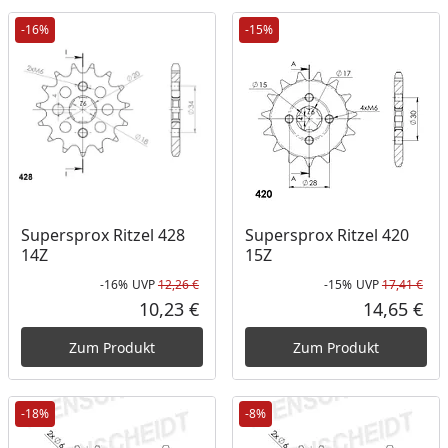
-16%
-15%
Supersprox Ritzel 428
Supersprox Ritzel 420
14Z
15Z
-16%
UVP
12,26 €
-15%
UVP
17,41 €
Rabatt in Prozent
Ursprünglicher Preis
Rab
Urs
10,23 €
14,65 €
Aktueller Preis
Akt
Zum Produkt
Zum Produkt
-18%
-8%