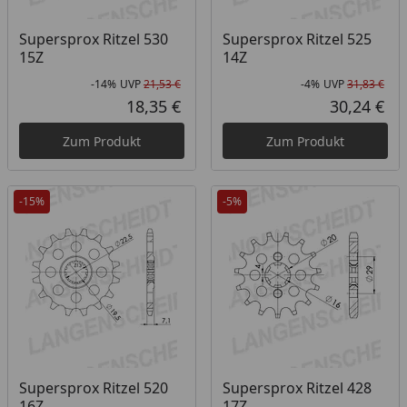
Supersprox Ritzel 530
Supersprox Ritzel 525
15Z
14Z
-14%
UVP
21,53 €
-4%
UVP
31,83 €
Rabatt in Prozent
Ursprünglicher Preis
Rab
Urs
18,35 €
30,24 €
Aktueller Preis
Akt
Zum Produkt
Zum Produkt
-15%
-5%
Supersprox Ritzel 520
Supersprox Ritzel 428
16Z
17Z