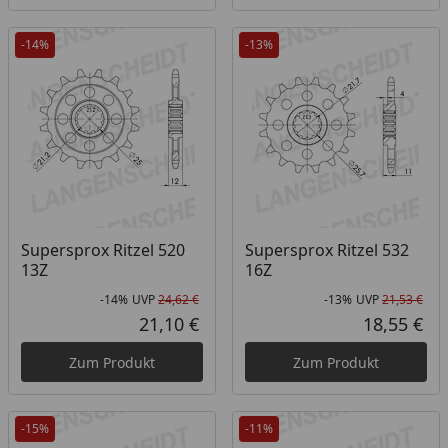
-14%
-13%
Supersprox Ritzel 520
Supersprox Ritzel 532
13Z
16Z
-14%
UVP
24,62 €
-13%
UVP
21,53 €
Rabatt in Prozent
Ursprünglicher Preis
Rab
Urs
21,10 €
18,55 €
Aktueller Preis
Akt
Zum Produkt
Zum Produkt
-15%
-11%