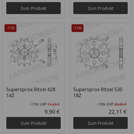
Aktueller Preis
Akt
Zum Produkt
Zum Produkt
-11%
-13%
Supersprox Ritzel 428
Supersprox Ritzel 530
14Z
18Z
-11%
UVP
11,23 €
-13%
UVP
25,65 €
Rabatt in Prozent
Ursprünglicher Preis
Rab
Urs
9,90 €
22,11 €
Aktueller Preis
Akt
Zum Produkt
Zum Produkt