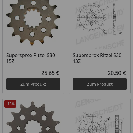
Supersprox Ritzel 530
Supersprox Ritzel 520
15Z
13Z
25,65 €
20,50 €
Aktueller Preis
Akt
Zum Produkt
Zum Produkt
-13%