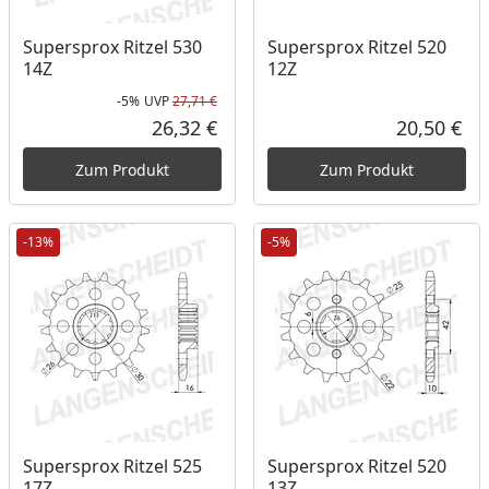
Supersprox Ritzel 530
Supersprox Ritzel 520
14Z
12Z
-5%
UVP
27,71 €
Rabatt in Prozent
Ursprünglicher Preis
26,32 €
20,50 €
Aktueller Preis
Akt
Zum Produkt
Zum Produkt
-13%
-5%
Supersprox Ritzel 525
Supersprox Ritzel 520
17Z
13Z