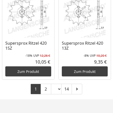
Supersprox Ritzel 420
Supersprox Ritzel 420
15Z
13Z
-18%
UVP
12,26 €
-8%
UVP
10,20 €
Rabatt in Prozent
Ursprünglicher Preis
Rab
Urs
10,05 €
9,35 €
Aktueller Preis
Akt
Zum Produkt
Zum Produkt
Seitenzahl ändern
1
2
14
Zu Seite 2
Zu Seite 14
Zur nächsten Seite