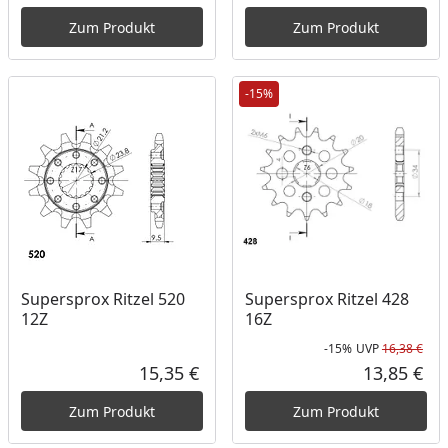
Aktueller Preis
Akt
Zum Produkt
Zum Produkt
-15%
Supersprox Ritzel 520
Supersprox Ritzel 428
12Z
16Z
-15%
UVP
16,38 €
Rab
Urs
15,35 €
13,85 €
Aktueller Preis
Akt
Zum Produkt
Zum Produkt