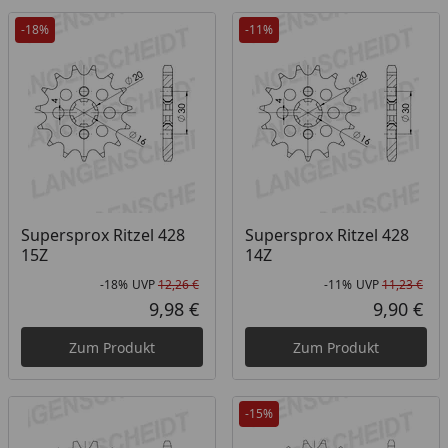
-18%
-11%
Supersprox Ritzel 428
Supersprox Ritzel 428
15Z
14Z
-18%
UVP
12,26 €
-11%
UVP
11,23 €
Rabatt in Prozent
Ursprünglicher Preis
Rab
Urs
9,98 €
9,90 €
Aktueller Preis
Akt
Zum Produkt
Zum Produkt
-15%