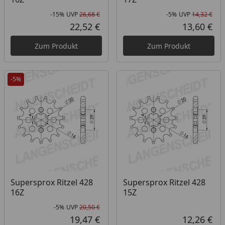
-15%
UVP
26,68 €
-5%
UVP
14,32 €
Rabatt in Prozent
Ursprünglicher Preis
Rab
Urs
22,52 €
13,60 €
Aktueller Preis
Akt
Zum Produkt
Zum Produkt
-5%
Supersprox Ritzel 428
Supersprox Ritzel 428
16Z
15Z
-5%
UVP
20,50 €
Rabatt in Prozent
Ursprünglicher Preis
19,47 €
12,26 €