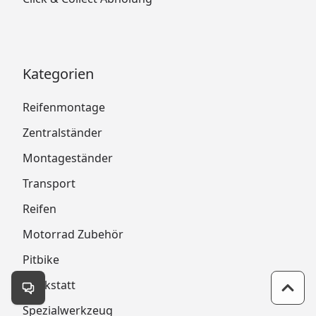
Kategorien
Reifenmontage
Zentralständer
Montageständer
Transport
Reifen
Motorrad Zubehör
Pitbike
Werkstatt
Kontakt öffnen
Zum 
Spezialwerkzeug