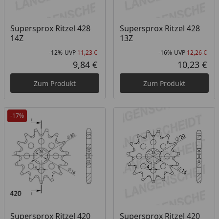
Supersprox Ritzel 428
Supersprox Ritzel 428
14Z
13Z
-12%
UVP
11,23 €
-16%
UVP
12,26 €
Rabatt in Prozent
Ursprünglicher Preis
Rab
Urs
9,84 €
10,23 €
Aktueller Preis
Akt
Zum Produkt
Zum Produkt
-17%
Supersprox Ritzel 420
Supersprox Ritzel 420