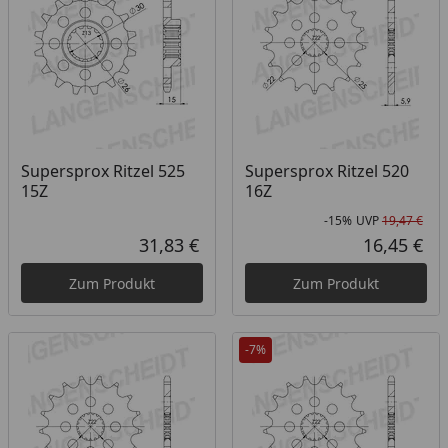
Supersprox Ritzel 525
Supersprox Ritzel 520
15Z
16Z
-15%
UVP
19,47 €
Rab
Urs
31,83 €
16,45 €
Aktueller Preis
Akt
Zum Produkt
Zum Produkt
-7%