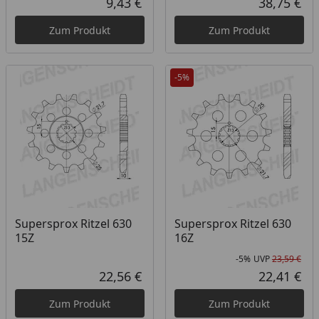
9,43 €
38,75 €
Aktueller Preis
Akt
Zum Produkt
Zum Produkt
-5%
Supersprox Ritzel 630
Supersprox Ritzel 630
15Z
16Z
-5%
UVP
23,59 €
Rab
Urs
22,56 €
22,41 €
Aktueller Preis
Akt
Zum Produkt
Zum Produkt