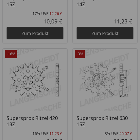
15Z
14Z
-17%
UVP
12,26 €
Rabatt in Prozent
Ursprünglicher Preis
10,09 €
11,23 €
Aktueller Preis
Akt
Zum Produkt
Zum Produkt
-16%
-3%
Supersprox Ritzel 420
Supersprox Ritzel 630
13Z
15Z
-16%
UVP
11,23 €
-3%
UVP
40,07 €
Rabatt in Prozent
Ursprünglicher Preis
Rab
Urs