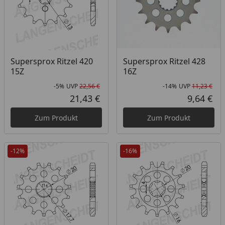
Supersprox Ritzel 420
Supersprox Ritzel 428
15Z
16Z
-5%
UVP
22,56 €
-14%
UVP
11,23 €
Rabatt in Prozent
Ursprünglicher Preis
Rab
Urs
21,43 €
9,64 €
Aktueller Preis
Akt
Zum Produkt
Zum Produkt
-12%
-16%