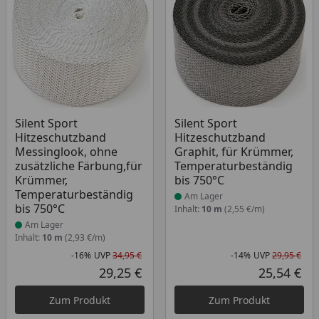
Produkt am Lager
Produkt am Lager
Silent Sport
Silent Sport
Hitzeschutzband
Hitzeschutzband
Messinglook, ohne
Graphit, für Krümmer,
zusätzliche Färbung,für
Temperaturbeständig
Krümmer,
bis 750°C
Temperaturbeständig
Am Lager
bis 750°C
Inhalt:
10 m
(2,55 €/m)
Am Lager
Inhalt:
10 m
(2,93 €/m)
-16%
UVP
34,95 €
-14%
UVP
29,95 €
Rabatt in Prozent
Ursprünglicher Preis
Rab
Urs
29,25 €
25,54 €
Aktueller Preis
Akt
Zum Produkt
Zum Produkt