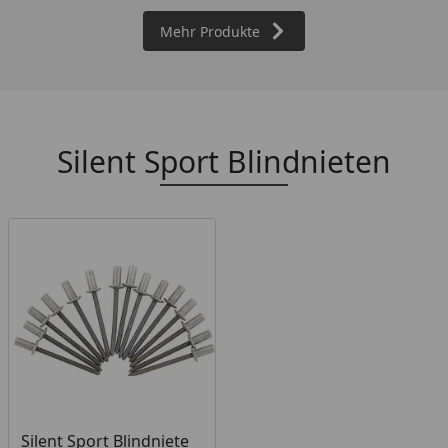
Mehr Produkte
Silent Sport Blindnieten
Produkt am Lager
Silent Sport Blindniete