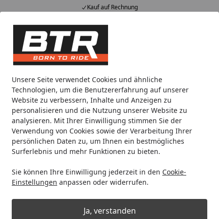
Kauf auf Rechnung
Alle Produkte
Mein Konto
Wunschl
Eink
Hotline
4,85
/ 5
Suchen
Noch 1 Tag und 6 Stunden
Unsere Seite verwendet Cookies und ähnliche
Spare bis zu 35% auf EVOLIFT® Zentralständer
Technologien, um die Benutzererfahrung auf unserer
von BTR!
Website zu verbessern, Inhalte und Anzeigen zu
personalisieren und die Nutzung unserer Website zu
analysieren. Mit Ihrer Einwilligung stimmen Sie der
Silent Sport
Verwendung von Cookies sowie der Verarbeitung Ihrer
Startseite
persönlichen Daten zu, um Ihnen ein bestmögliches
Silent Sport
Surferlebnis und mehr Funktionen zu bieten.
Sie können Ihre Einwilligung jederzeit in den
Cookie-
Wählen Sie Ihre Wunschkategorie
Einstellungen
anpassen oder widerrufen.
Ja, verstanden