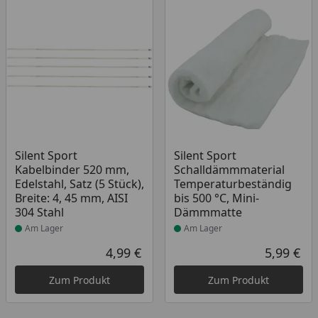
Produkt am Lager
Produkt am Lager
Silent Sport
Silent Sport
Kabelbinder 520 mm,
Schalldämmmaterial
Edelstahl, Satz (5 Stück),
Temperaturbeständig
Breite: 4, 45 mm, AISI
bis 500 °C, Mini-
304 Stahl
Dämmmatte
Am Lager
Am Lager
4,99 €
5,99 €
Aktueller Preis
Akt
Zum Produkt
Zum Produkt