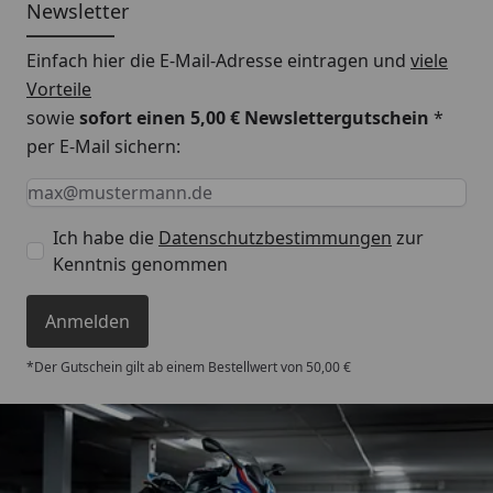
Newsletter
Einfach hier die E-Mail-Adresse eintragen und
viele
Vorteile
sowie
sofort einen 5,00 € Newslettergutschein
*
per E-Mail sichern:
Keine Eingabe erforderlich
Eingabe erforderlich
E-Mail *
Ich habe die
Datenschutzbestimmungen
zur
Kenntnis genommen
Anmelden
*Der Gutschein gilt ab einem Bestellwert von 50,00 €
Trusted Shops