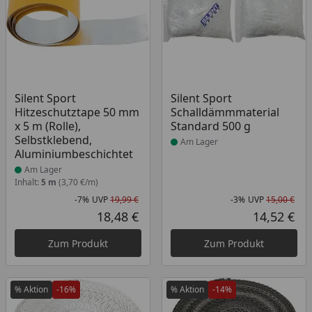
Produkt am Lager
Produkt am Lager
Silent Sport
Silent Sport
Hitzeschutztape 50 mm
Schalldämmmaterial
x 5 m (Rolle),
Standard 500 g
Selbstklebend,
Am Lager
Aluminiumbeschichtet
Am Lager
Inhalt:
5 m
(3,70 €/m)
-7%
UVP
19,99 €
-3%
UVP
15,00 €
Rabatt in Prozent
Ursprünglicher Preis
Rab
Urs
18,48 €
14,52 €
Aktueller Preis
Akt
Zum Produkt
Zum Produkt
% Aktion
-16%
% Aktion
-14%