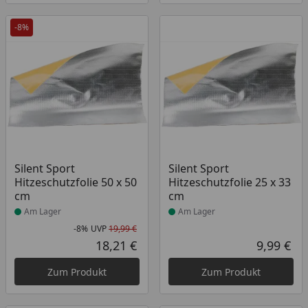
-8%
Produkt am Lager
Produkt am Lager
Silent Sport
Silent Sport
Hitzeschutzfolie 50 x 50
Hitzeschutzfolie 25 x 33
cm
cm
Am Lager
Am Lager
-8%
UVP
19,99 €
Rabatt in Prozent
Ursprünglicher Preis
18,21 €
9,99 €
Aktueller Preis
Akt
Zum Produkt
Zum Produkt