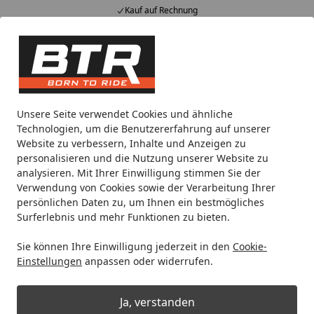
Kauf auf Rechnung
Alle Produkte
Mein Konto
Wunschl
Eink
Hotline
4,85
/ 5
Suchen
Noch 1 Tag und 17 Stunden
Unsere Seite verwendet Cookies und ähnliche
Spare bis zu 35% auf EVOLIFT® Zentralständer
Technologien, um die Benutzererfahrung auf unserer
von BTR!
Website zu verbessern, Inhalte und Anzeigen zu
personalisieren und die Nutzung unserer Website zu
analysieren. Mit Ihrer Einwilligung stimmen Sie der
Putoline
Bremsflüssigkeit
Verwendung von Cookies sowie der Verarbeitung Ihrer
Startseite
persönlichen Daten zu, um Ihnen ein bestmögliches
Bremsflüssigkeit
Surferlebnis und mehr Funktionen zu bieten.
Sie können Ihre Einwilligung jederzeit in den
Cookie-
Ihre Artikelübersicht
Einstellungen
anpassen oder widerrufen.
Kategorien
Ja, verstanden