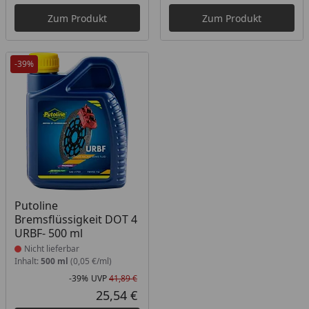
Zum Produkt
Zum Produkt
-39%
Produkt nicht lieferbar
Putoline
Bremsflüssigkeit DOT 4
URBF- 500 ml
Nicht lieferbar
Inhalt:
500 ml
(0,05 €/ml)
-39%
UVP
41,89 €
Rabatt in Prozent
Ursprünglicher Preis
25,54 €
Aktueller Preis