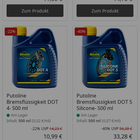
Aktueller Preis
Akt
Zum Produkt
Zum Produkt
-22%
-40%
Produkt am Lager
Produkt am Lager
Putoline
Putoline
Bremsflüssigkeit DOT
Bremsflüssigkeit DOT 5
4- 500 ml
Silicone- 500 ml
Am Lager
Am Lager
Inhalt:
500 ml
(0,02 €/ml)
Inhalt:
500 ml
(0,07 €/ml)
-22%
UVP
14,23 €
-40%
UVP
56,38 €
Rabatt in Prozent
Ursprünglicher Preis
Rab
Urs
10,99 €
33,28 €
Aktueller Preis
Akt