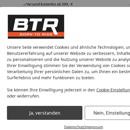
Versand kostenlos ab 399,- €
Hotline
07051 / 9 222 5959
4,85
/ 5
Mi-Fr. 8-12 Uhr
2.008 Bewertungen
Tipps &
BTR
Alle Produkte
Marken
Alle Produkte
Tricks
Produktwelt
Unsere Seite verwendet Cookies und ähnliche Technologien, u
Benutzererfahrung auf unserer Website zu verbessern, Inhalt
Metzeler
Rennreifen
zu personalisieren und die Nutzung unserer Website zu analys
Ihrer Einwilligung stimmen Sie der Verwendung von Cookies s
Verarbeitung Ihrer persönlichen Daten zu, um Ihnen ein best
Noch 19 Stunden und 57 Minuten
Spare b
Surferlebnis und mehr Funktionen zu bieten.
Sie können Ihre Einwilligung jederzeit in den
Cookie-Einstellu
oder widerrufen.
Metzeler
Startseite
Metzeler
Ja, verstanden
Nein, Einstellun
Datenschutz
Impressum