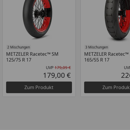
2 Mischungen
3 Mischungen
METZELER Racetec™ SM
METZELER Racetec™
125/75 R 17
165/55 R 17
UVP
179,09 €
UV
Ursprünglicher Preis
179,00 €
22
Aktueller Preis
Zum Produkt
Zum Produk