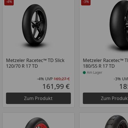
-4%
-3%
Produkt am Lager
Metzeler Racetec™ TD Slick
Metzeler Racetec™ TD
120/70 R 17 TD
180/55 R 17 TD
Am Lager
-4%
UVP
169,27 €
-3%
UV
Rabatt in Prozent
Ursprünglicher Preis
161,99 €
18
Aktueller Preis
Zum Produkt
Zum Produk