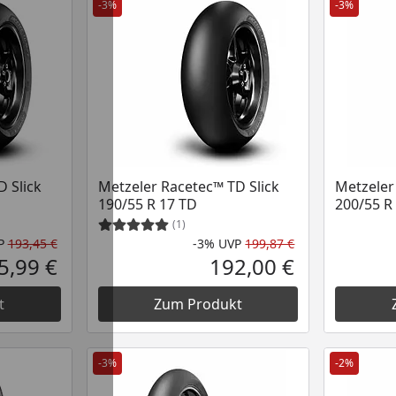
-3%
-3%
 Slick
Metzeler Racetec™ TD Slick
Metzeler
190/55 R 17 TD
200/55 R
(1)
P
193,45 €
-3%
UVP
199,87 €
Rabatt in Prozent
Ursprünglicher Preis
Rabatt in Proze
Ursprünglicher
5,99 €
192,00 €
Aktueller Preis
Aktueller Preis
t
Zum Produkt
-3%
-2%