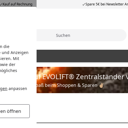
Kauf auf Rechnung
Spare 5€ bei Newsletter 
Suche
m die
e und Anzeigen
ieren. Mit
owie der
mögliches
is zu 35% auf EVOLIFT® Zentralständer 
Viel Spaß beim Shoppen & Sparen ✌🏼
ngen
anpassen
gen öffnen