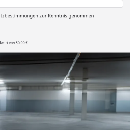
h
utzbestimmungen
zur Kenntnis genommen
lwert von 50,00 €