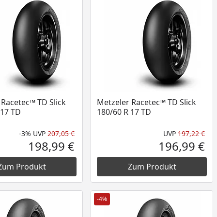
 Racetec™ TD Slick
Metzeler Racetec™ TD Slick
 17 TD
180/60 R 17 TD
-3%
UVP
207,05 €
UVP
197,22 €
nt
 Preis
Rabatt in Prozent
Ursprünglicher Preis
Urs
198,99 €
196,99 €
Aktueller Preis
Akt
Zum Produkt
Zum Produkt
-4%