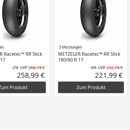
gen
2 Mischungen
 Racetec™ RR Slick
METZELER Racetec™ RR Slick
 17
180/60 R 17
-2%
UVP
266,74 €
-4%
UVP
232,74 €
nt
 Preis
Rabatt in Prozent
Ursprünglicher Preis
Rab
Urs
258,99 €
221,99 €
Aktueller Preis
Akt
Zum Produkt
Zum Produkt