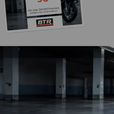
Trusted Shops
„Die Abwicklung ein
bzw. Bestellung läu
schnell ab. Als Firma braucht man
verlässliche Partner
4,85
/ 5
2.008 Bewertungen
ich hier gefu
06.08.202