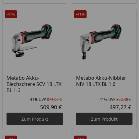
-41%
-41%
Metabo Akku-
Metabo Akku-Nibbler
Blechschere SCV 18 LTX
NIV 18 LTX BL 1.6
BL 1.6
-41%
UVP
874,06 €
-41%
UVP
852,40 €
Rabatt in Prozent
Ursprünglicher Preis
Rab
Urs
509,90 €
497,27 €
Aktueller Preis
Akt
Zum Produkt
Zum Produkt