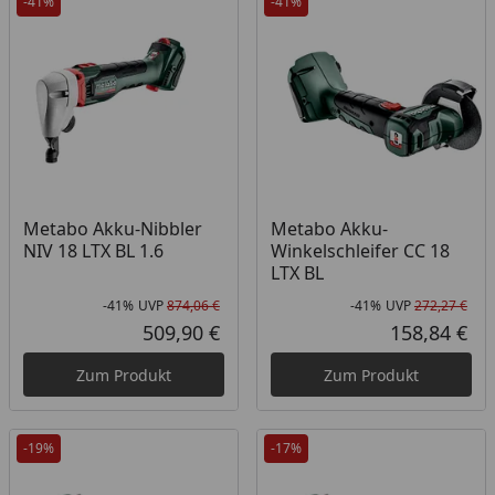
-41%
-41%
Metabo Akku-Nibbler
Metabo Akku-
NIV 18 LTX BL 1.6
Winkelschleifer CC 18
LTX BL
-41%
UVP
874,06 €
-41%
UVP
272,27 €
Rabatt in Prozent
Ursprünglicher Preis
Rab
Urs
509,90 €
158,84 €
Aktueller Preis
Akt
Zum Produkt
Zum Produkt
-19%
-17%