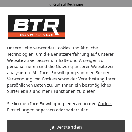
Kauf auf Rechnung
Alle Produkte
Mein Konto
Wunschl
Eink
Hotline
4,85
/ 5
Suchen
Noch 20 Stunden und 37 Minuten
Unsere Seite verwendet Cookies und ähnliche
Spare bis zu 35% auf EVOLIFT® Zentralständer
Technologien, um die Benutzererfahrung auf unserer
von BTR!
Website zu verbessern, Inhalte und Anzeigen zu
personalisieren und die Nutzung unserer Website zu
analysieren. Mit Ihrer Einwilligung stimmen Sie der
Metabo
Maschinen
Akku Geräte
Trennen & Schleifen 
Verwendung von Cookies sowie der Verarbeitung Ihrer
Startseite
persönlichen Daten zu, um Ihnen ein bestmögliches
Metabo Trennen & Schleifen &
Surferlebnis und mehr Funktionen zu bieten.
Metallbearbeitung
Sie können Ihre Einwilligung jederzeit in den
Cookie-
Einstellungen
anpassen oder widerrufen.
Wählen Sie Ihre Wunschkategorie
Ja, verstanden