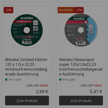
-23%
Bestseller
-23%
Produkt am Lager
Produkt am Lager
Metabo Limited Edition
Metabo Flexiarapid
125 x 1,0 x 22,23
super 125x1,0x22,23
mmInoxTrennscheibeg
InoxTrennscheibegerad
erade Ausführung
e Ausführung
Am Lager
Am Lager
-23%
UVP
3,50 €
-23%
UVP
7,03 €
Rabatt in Prozent
Ursprünglicher Preis
Rab
Urs
2,69 €
5,41 €
Aktueller Preis
Akt
Zum Produkt
Zum Produkt