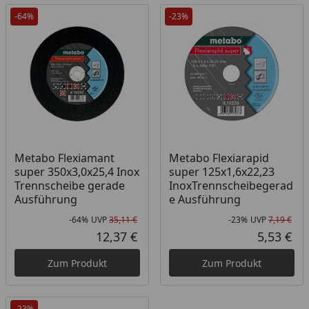
-64%
-23%
Metabo Flexiamant
Metabo Flexiarapid
super 350x3,0x25,4 Inox
super 125x1,6x22,23
Trennscheibe gerade
InoxTrennscheibegerad
Ausführung
e Ausführung
-64%
UVP
35,11 €
-23%
UVP
7,19 €
Rabatt in Prozent
Ursprünglicher Preis
Rab
Urs
12,37 €
5,53 €
Aktueller Preis
Akt
Zum Produkt
Zum Produkt
-23%