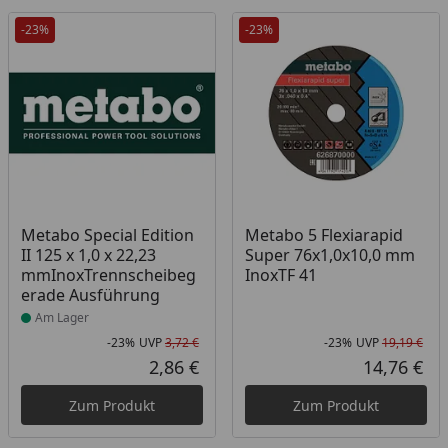
-23%
-23%
Produkt am Lager
Metabo Special Edition
Metabo 5 Flexiarapid
II 125 x 1,0 x 22,23
Super 76x1,0x10,0 mm
mmInoxTrennscheibeg
InoxTF 41
erade Ausführung
Am Lager
-23%
UVP
3,72 €
-23%
UVP
19,19 €
Rabatt in Prozent
Ursprünglicher Preis
Rab
Urs
2,86 €
14,76 €
Aktueller Preis
Akt
Zum Produkt
Zum Produkt