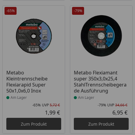
-65%
-79%
Produkt am Lager
Produkt am Lager
Metabo
Metabo Flexiamant
Kleintrennscheibe
super 350x3,0x25,4
Flexiarapid Super
StahlTrennscheibegera
50x1,0x6,0 Inox
de Ausführung
Am Lager
Am Lager
-65%
UVP
5,72 €
-79%
UVP
34,66 €
Rabatt in Prozent
Ursprünglicher Preis
Rab
Urs
1,99 €
6,95 €
Aktueller Preis
Akt
Zum Produkt
Zum Produkt