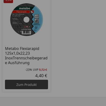
Metabo Flexiarapid
125x1,0x22,23
InoxTrennscheibegerad
e Ausführung
-23%
UVP
5,72 €
Rabatt in Prozent
Ursprünglicher Preis
4,40 €
Aktueller Preis
Zum Produkt