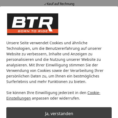
Kauf auf Rechnung
Alle Produkte
Mein Konto
Wunschl
Eink
Hotline
4,85
/ 5
Suchen
Noch 19 Stunden und 19 Minuten
Unsere Seite verwendet Cookies und ähnliche
Spare bis zu 35% auf EVOLIFT® Zentralständer
Technologien, um die Benutzererfahrung auf unserer
von BTR!
Website zu verbessern, Inhalte und Anzeigen zu
personalisieren und die Nutzung unserer Website zu
analysieren. Mit Ihrer Einwilligung stimmen Sie der
Metabo
für Metabo Maschinen
Zubehör Trennen & Sch
Verwendung von Cookies sowie der Verarbeitung Ihrer
Startseite
persönlichen Daten zu, um Ihnen ein bestmögliches
Metabo Trennscheiben
Surferlebnis und mehr Funktionen zu bieten.
Sie können Ihre Einwilligung jederzeit in den
Cookie-
Wählen Sie Ihre Wunschkategorie
Einstellungen
anpassen oder widerrufen.
Ja, verstanden