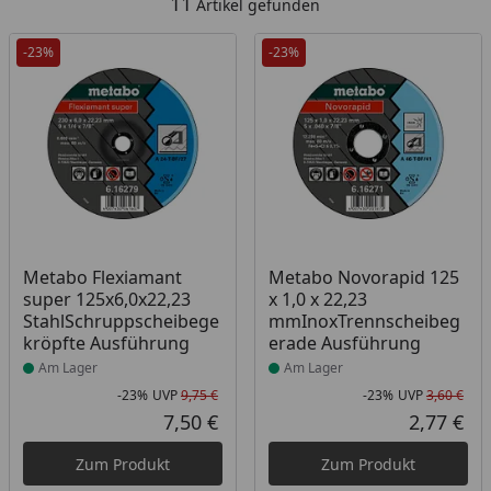
11
Artikel gefunden
-23%
-23%
Produkt am Lager
Produkt am Lager
Metabo Flexiamant
Metabo Novorapid 125
super 125x6,0x22,23
x 1,0 x 22,23
StahlSchruppscheibege
mmInoxTrennscheibeg
kröpfte Ausführung
erade Ausführung
Am Lager
Am Lager
-23%
UVP
9,75 €
-23%
UVP
3,60 €
Rabatt in Prozent
Ursprünglicher Preis
Rab
Urs
7,50 €
2,77 €
Aktueller Preis
Akt
Zum Produkt
Zum Produkt