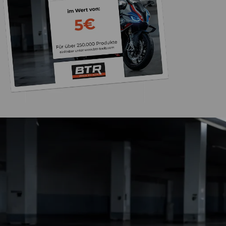
Trusted Shops
„Die Abwicklung ein
bzw. Bestellung läu
schnell ab. Als Firma braucht man
verlässliche Partner
4,85
/ 5
2.007 Bewertungen
ich hier gefu
06.08.202