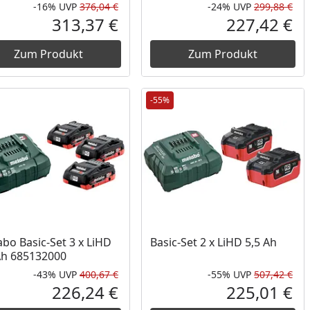
-16%
UVP
376,04 €
-24%
UVP
299,88 €
Prozent
cher Preis
Rabatt in Prozent
Ursprünglicher Preis
Rab
Urs
313,37 €
227,42 €
reis
Aktueller Preis
Akt
Zum Produkt
Zum Produkt
-55%
bo Basic-Set 3 x LiHD
Basic-Set 2 x LiHD 5,5 Ah
Ah 685132000
-43%
UVP
400,67 €
-55%
UVP
507,42 €
Prozent
cher Preis
Rabatt in Prozent
Ursprünglicher Preis
Rab
Urs
226,24 €
225,01 €
reis
Aktueller Preis
Akt