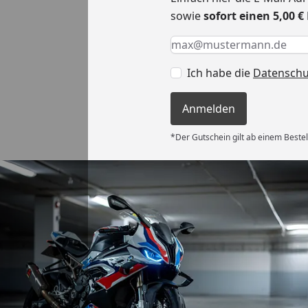
sowie
sofort einen 5,00 
Keine Eingabe erforderlic
Eingabe erforderlich
E-Mail *
Ich habe die
Datensch
Anmelden
*Der Gutschein gilt ab einem Bestel
Versand
es Auftrages
ft angemessen
 und das habe
nden.“
6