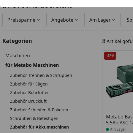
Ihre Artikelübersicht
Preisspanne
Angebote
Am Lager
So
8
Kategorien
Artikel gef
Maschinen
-42%
für Metabo Maschinen
Zubehör Trennen & Schruppen
Zubehör für Sägen
Zubehör Bohrfutter
Zubehör Druckluft
Zubehör Schleifen & Polieren
Produkt am
Metabo Basi
Schrauben & Befestigen
5.5Ah ASC 
Zubehör für Akkumaschinen
Am Lager