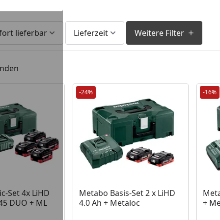
fort lieferbar
Lieferzeit
Weitere Filter
unden
-24%
-16%
 Lager
c-Set 4x LiHD
Metabo Basis-Set 2 x LiHD
Meta
145 DUO + ML
4.0 Ah + Metaloc
+ Me