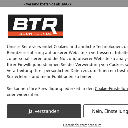
Versand kostenlos ab 399,- €
Hotline
07051 / 9 222 5959
4,85
/ 5
Mi-Fr. 8-12 Uhr
2.007 Bewertungen
Tipps &
BTR
Alle Produkte
Marken
Alle Produkte
Tricks
Produktwelt
Unsere Seite verwendet Cookies und ähnliche Technologien, u
Benutzererfahrung auf unserer Website zu verbessern, Inhalt
Metabo
Maschinen
für Metabo Maschinen
zu personalisieren und die Nutzung unserer Website zu analys
Ihrer Einwilligung stimmen Sie der Verwendung von Cookies s
Verarbeitung Ihrer persönlichen Daten zu, um Ihnen ein best
Noch 1 Tag und 13 Stunden
Spare b
Surferlebnis und mehr Funktionen zu bieten.
Sie können Ihre Einwilligung jederzeit in den
Cookie-Einstellu
oder widerrufen.
Metabo
für Metabo Maschinen
Zubehör für Akkumasch
Startseite
Metabo Basis-Sets
Ja, verstanden
Nein, Einstellun
Datenschutz
Impressum