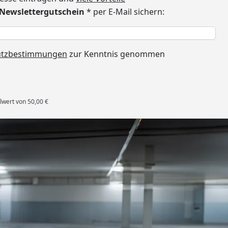
€ Newslettergutschein
* per E-Mail sichern:
h
utzbestimmungen
zur Kenntnis genommen
lwert von 50,00 €