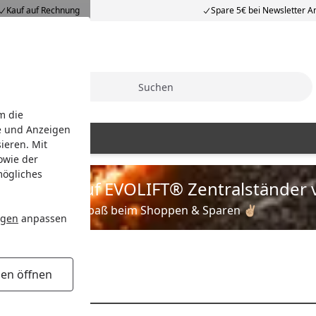
Kauf auf Rechnung
Spare 5€ bei Newsletter 
Suche
m die
e und Anzeigen
ieren. Mit
owie der
mögliches
is zu 35% auf EVOLIFT® Zentralständer 
Viel Spaß beim Shoppen & Sparen ✌🏼
ngen
anpassen
inen
Basis-Sets
gen öffnen