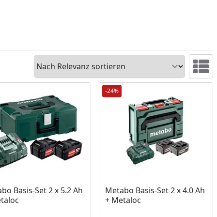
Sortieren
Ansicht 
-24%
bo Basis-Set 2 x 5.2 Ah
Metabo Basis-Set 2 x 4.0 Ah
taloc
+ Metaloc