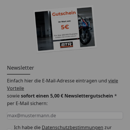
Newsletter
Einfach hier die E-Mail-Adresse eintragen und
viele
Vorteile
sowie
sofort einen 5,00 € Newslettergutschein
*
per E-Mail sichern:
Keine Eingabe erforderlich
Eingabe erforderlich
E-Mail *
Ich habe die
Datenschutzbestimmungen
zur