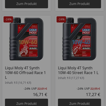
Zum Produkt
Zum Produkt
-24%
-24%
Liqui Moly 4T Synth
Liqui Moly 4T Synth
10W-60 Offroad Race 1
10W-40 Street Race 1 L
L
Inhalt:
1 l
(17,27 €/l)
Inhalt:
1 l
(16,71 €/l)
-24%
UVP
22,01 €
-24%
UVP
22,95 €
Rabatt in Prozent
Ursprünglicher Preis
Rab
Urs
16,71 €
17,27 €
Aktueller Preis
Akt
Zum Produkt
Zum Produkt