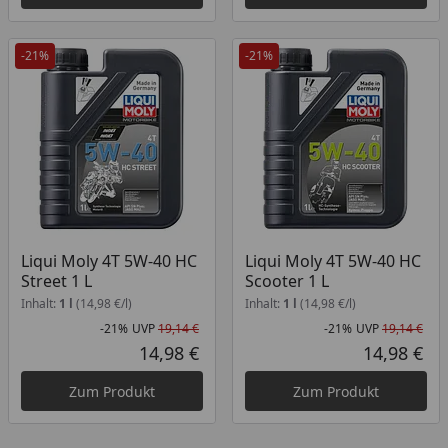
-21%
-21%
Liqui Moly 4T 5W-40 HC
Liqui Moly 4T 5W-40 HC
Street 1 L
Scooter 1 L
Inhalt:
1 l
(14,98 €/l)
Inhalt:
1 l
(14,98 €/l)
-21%
UVP
19,14 €
-21%
UVP
19,14 €
Rabatt in Prozent
Ursprünglicher Preis
Rab
Urs
14,98 €
14,98 €
Aktueller Preis
Akt
Zum Produkt
Zum Produkt