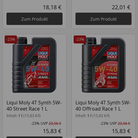
18,18 €
22,01 €
Aktueller Preis
Akt
Zum Produkt
Zum Produkt
-23%
-23%
Liqui Moly 4T Synth 5W-
Liqui Moly 4T Synth 5W-
40 Street Race 1 L
40 Offroad Race 1 L
Inhalt:
1 l
(15,83 €/l)
Inhalt:
1 l
(15,83 €/l)
-23%
UVP
20,56 €
-23%
UVP
20,56 €
Rabatt in Prozent
Ursprünglicher Preis
Rab
Urs
15,83 €
15,83 €
Aktueller Preis
Akt