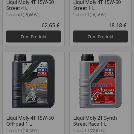
Liqui Moly 4T 15W-50
Liqui Moly 4T 15W-50
Street 4 L
Street 1 L
Inhalt:
4 l
(15,66 €/l)
Inhalt:
1 l
(18,18 €/l)
62,65 €
18,18 €
Aktueller Preis
Akt
Zum Produkt
Zum Produkt
Liqui Moly 4T 15W-50
Liqui Moly 2T Synth
Offroad 1 L
Street Race 1 L
Inhalt:
1 l
(18,18 €/l)
Inhalt:
1 l
(22,01 €/l)