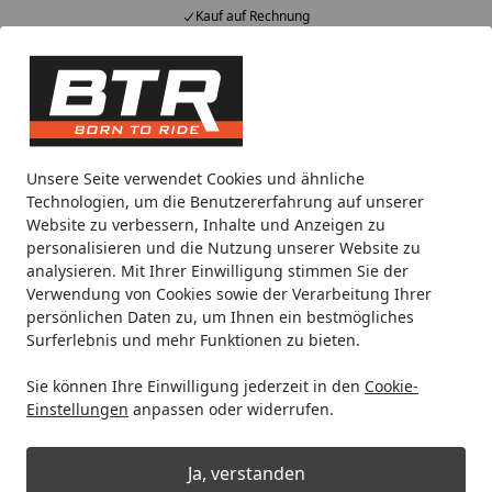
Kauf auf Rechnung
Alle Produkte
Mein Konto
Wunschl
Eink
Hotline
4,85
/ 5
Suchen
Liqui Moly
Unsere Seite verwendet Cookies und ähnliche
Startseite
Technologien, um die Benutzererfahrung auf unserer
Liqui Moly
Website zu verbessern, Inhalte und Anzeigen zu
personalisieren und die Nutzung unserer Website zu
analysieren. Mit Ihrer Einwilligung stimmen Sie der
Wählen Sie Ihre Wunschkategorie
Verwendung von Cookies sowie der Verarbeitung Ihrer
persönlichen Daten zu, um Ihnen ein bestmögliches
Surferlebnis und mehr Funktionen zu bieten.
Sie können Ihre Einwilligung jederzeit in den
Cookie-
Einstellungen
anpassen oder widerrufen.
Ja, verstanden