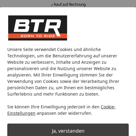
Kauf auf Rechnung
Alle Produkte
Mein Konto
Wunschl
Eink
Hotline
4,85
/ 5
Suchen
Noch 2 Tage und 22 Stunden
Unsere Seite verwendet Cookies und ähnliche
Spare bis zu 35% auf EVOLIFT® Zentralständer
Technologien, um die Benutzererfahrung auf unserer
von BTR!
Website zu verbessern, Inhalte und Anzeigen zu
personalisieren und die Nutzung unserer Website zu
analysieren. Mit Ihrer Einwilligung stimmen Sie der
IMR
Motor & Getriebe
Ventile
Verwendung von Cookies sowie der Verarbeitung Ihrer
Startseite
persönlichen Daten zu, um Ihnen ein bestmögliches
IMR Ventile Pitbike
Surferlebnis und mehr Funktionen zu bieten.
Sie können Ihre Einwilligung jederzeit in den
Cookie-
Ihre Artikelübersicht
Einstellungen
anpassen oder widerrufen.
Kategorien
Ja, verstanden