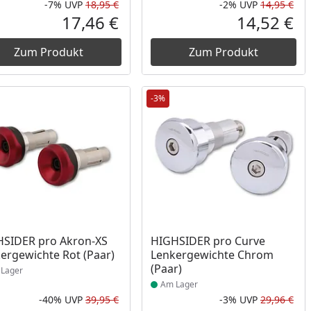
-7%
UVP
18,95 €
-2%
UVP
14,95 €
Prozent
cher Preis
Rabatt in Prozent
Ursprünglicher Preis
Rab
Urs
17,46 €
14,52 €
reis
Aktueller Preis
Akt
Zum Produkt
Zum Produkt
-3%
ukt am Lager
Produkt am Lager
SIDER pro Akron-XS
HIGHSIDER pro Curve
ergewichte Rot (Paar)
Lenkergewichte Chrom
(Paar)
Lager
Am Lager
-40%
UVP
39,95 €
-3%
UVP
29,96 €