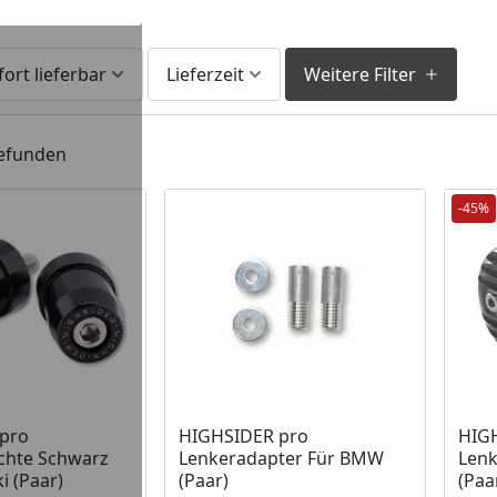
fort lieferbar
Lieferzeit
Weitere Filter
gefunden
-45%
 Lager
Produkt am Lager
Prod
pro
HIGHSIDER pro
HIG
chte Schwarz
Lenkeradapter Für BMW
Lenk
 (Paar)
(Paar)
(Paa