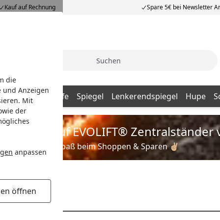
Kauf auf Rechnung
Spare 5€ bei Newsletter 
Suche
m die
e und Anzeigen
Fussraste
Griffe
Spiegel
Lenkerendspiegel
Hupe
S
ieren. Mit
owie der
mögliches
is zu 35% auf EVOLIFT® Zentralständer 
Viel Spaß beim Shoppen & Sparen ✌🏼
ngen
anpassen
gen öffnen