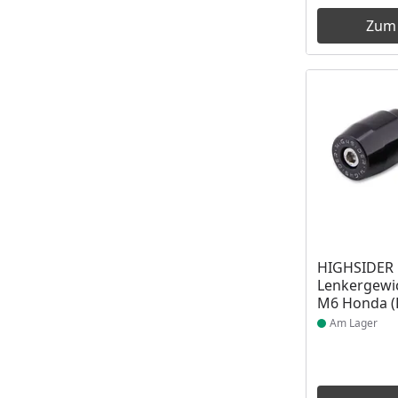
Zum
Produkt am
HIGHSIDER 
Lenkergewi
M6 Honda (
Am Lager