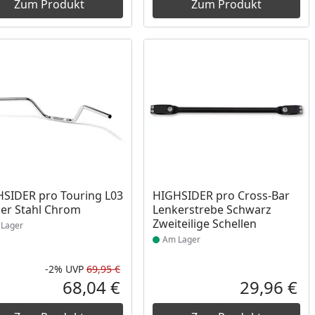
Zum Produkt
Zum Produkt
ukt am Lager
Produkt am Lager
SIDER pro Touring L03
HIGHSIDER pro Cross-Bar
er Stahl Chrom
Lenkerstrebe Schwarz
Zweiteilige Schellen
Lager
Am Lager
-2%
UVP
69,95 €
Prozent
cher Preis
Rabatt in Prozent
Ursprünglicher Preis
68,04 €
29,96 €
reis
Aktueller Preis
Akt