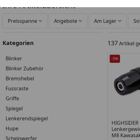
Ihre Artikelübersicht
Preisspanne
Angebote
Am Lager
So
137
Kategorien
Artikel 
Blinker
-5%
Blinker Zubehör
Bremshebel
Fussraste
Griffe
Spiegel
Lenkerendspiegel
Produkt am
HIGHSIDER 
Hupe
Lenkergewi
M8 Kawasaki
Scheinwerfer