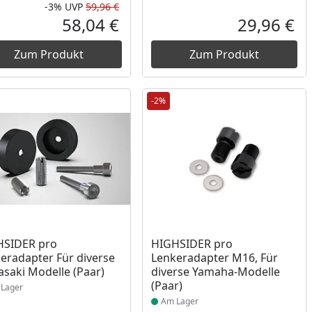
-3%
UVP
59,96 €
Rabatt in Prozent
Ursprünglicher Preis
58,04 €
29,96 €
reis
Aktueller Preis
Akt
Zum Produkt
Zum Produkt
-2%
ukt am Lager
Produkt am Lager
HSIDER pro
HIGHSIDER pro
eradapter Für diverse
Lenkeradapter M16, Für
saki Modelle (Paar)
diverse Yamaha-Modelle
(Paar)
Lager
Am Lager