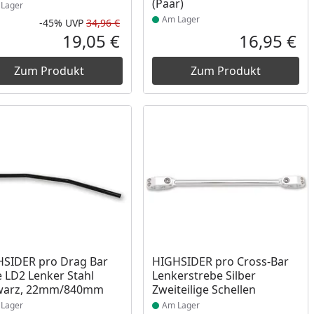
(Paar)
Lager
Am Lager
-45%
UVP
34,96 €
Rabatt in Prozent
Ursprünglicher Preis
19,05 €
16,95 €
reis
Aktueller Preis
Akt
Zum Produkt
Zum Produkt
ukt am Lager
Produkt am Lager
SIDER pro Drag Bar
HIGHSIDER pro Cross-Bar
 LD2 Lenker Stahl
Lenkerstrebe Silber
warz, 22mm/840mm
Zweiteilige Schellen
Lager
Am Lager