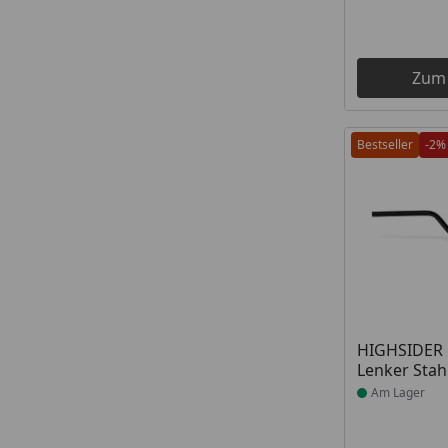
Zum
Bestseller
-2%
Produkt am
HIGHSIDER 
Lenker Stah
Am Lager