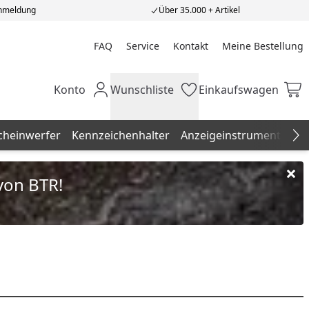
Anmeldung
Über 35.000 + Artikel
FAQ
Service
Kontakt
Meine Bestellung
Meine Bestellung
Konto
Wunschliste
Einkaufswagen
Mein Konto
Wunschliste
Einkaufswagen
cheinwerfer
Kennzeichenhalter
Anzeigeinstrumente
K
Na
von BTR!