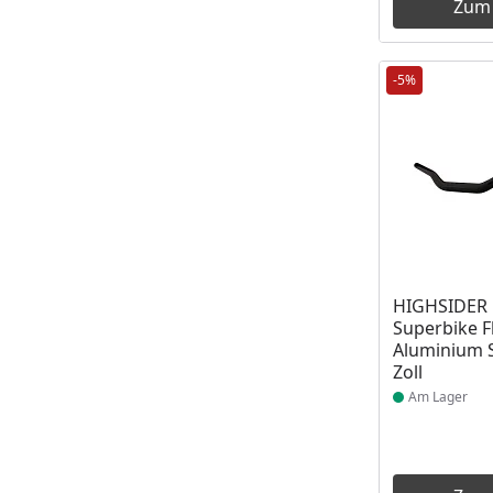
Zum
-5%
Produkt am
HIGHSIDER 
Superbike F
Aluminium S
Zoll
Am Lager