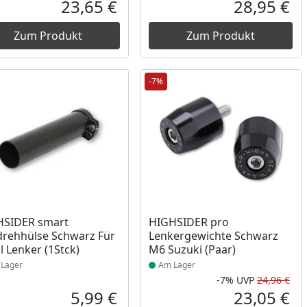
Prozent
cher Preis
Rabatt in Prozent
Ursprünglicher Preis
Rab
Urs
23,65 €
28,95 €
reis
Aktueller Preis
Akt
Zum Produkt
Zum Produkt
-7%
ukt am Lager
Produkt am Lager
HSIDER smart
HIGHSIDER pro
rehhülse Schwarz Für
Lenkergewichte Schwarz
ll Lenker (1Stck)
M6 Suzuki (Paar)
Lager
Am Lager
-7%
UVP
24,96 €
Rab
Urs
5,99 €
23,05 €
reis
Aktueller Preis
Akt