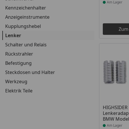
Am Lager
Kennzeichenhalter
Anzeigeinstrumente
Kupplungshebel
Zum
Lenker
Schalter und Relais
Rückstrahler
Befestigung
Steckdosen und Halter
Werkzeug
Elektrik Teile
Produkt am
HIGHSIDER 
Lenkeradapt
BMW Modell
Am Lager