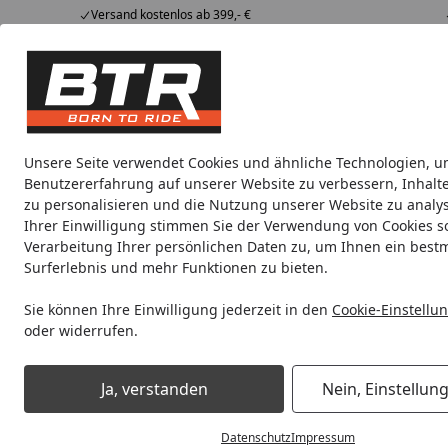
Versand kostenlos ab 399,- €
Hotline
07051 / 9 222 5959
4,85
/ 5
Mi-Fr. 8-12 Uhr
2.009 Bewertungen
Tipps &
BTR
Alle Produkte
Marken
Alle Produkte
Tricks
Produktwelt
Unsere Seite verwendet Cookies und ähnliche Technologien, u
Benutzererfahrung auf unserer Website zu verbessern, Inhalt
Highsider
Blinker
Blinker Zubehör
Bremshebel
zu personalisieren und die Nutzung unserer Website zu analys
Ihrer Einwilligung stimmen Sie der Verwendung von Cookies s
Verarbeitung Ihrer persönlichen Daten zu, um Ihnen ein best
Noch 7 Stunden und 38 Minuten
Spare b
Surferlebnis und mehr Funktionen zu bieten.
Sie können Ihre Einwilligung jederzeit in den
Cookie-Einstellu
oder widerrufen.
Highsider
Lenker
Startseite
Lenker
Ja, verstanden
Nein, Einstellun
Datenschutz
Impressum