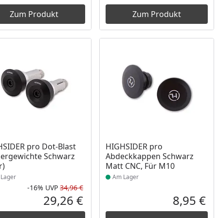
Zum Produkt
Zum Produkt
ukt am Lager
Produkt am Lager
SIDER pro Dot-Blast
HIGHSIDER pro
ergewichte Schwarz
Abdeckkappen Schwarz
r)
Matt CNC, Für M10
Lager
Am Lager
-16%
UVP
34,96 €
Rabatt in Prozent
Ursprünglicher Preis
29,26 €
8,95 €
reis
Aktueller Preis
Akt