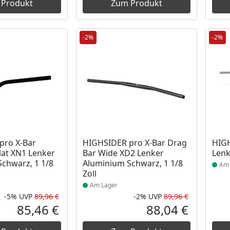
 Produkt
Zum Produkt
-2%
-2%
 Lager
Produkt am Lager
Prod
pro X-Bar
HIGHSIDER pro X-Bar Drag
HIGH
lat XN1 Lenker
Bar Wide XD2 Lenker
Lenk
chwarz, 1 1/8
Aluminium Schwarz, 1 1/8
Am 
Zoll
Am Lager
-5%
UVP
89,96 €
-2%
UVP
89,96 €
Rabatt in Prozent
Ursprünglicher Preis
Rabatt in 
Ursprüngli
85,46 €
88,04 €
Aktueller Preis
Aktueller P