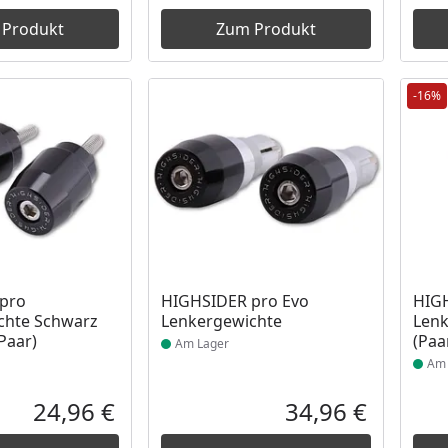
 Produkt
Zum Produkt
-16%
 Lager
Produkt am Lager
Prod
pro
HIGHSIDER pro Evo
HIGH
chte Schwarz
Lenkergewichte
Lenk
Paar)
(Paa
Am Lager
Am 
24,96 €
34,96 €
Aktueller Preis
Aktueller P