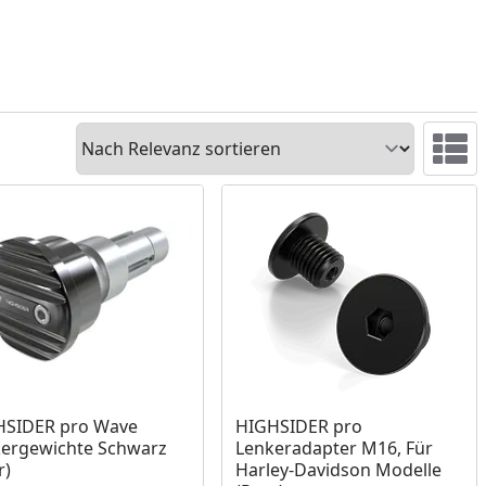
Sortieren
Ansicht 
ukt am Lager
Produkt am Lager
HSIDER pro Wave
HIGHSIDER pro
ergewichte Schwarz
Lenkeradapter M16, Für
r)
Harley-Davidson Modelle