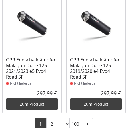
Produkt nicht lieferbar
Produkt nicht lieferbar
GPR Endschalldämpfer
GPR Endschalldämpfer
Malaguti Dune 125
Malaguti Dune 125
2021/2023 e5 Evo4
2019/2020 e4 Evo4
Road SP
Road SP
Nicht lieferbar
Nicht lieferbar
297,99 €
297,99 €
Aktueller Preis
Akt
Zum Produkt
Zum Produkt
Seitenzahl ändern
1
2
100
Zu Seite 2
Zu Seite 100
Zur nächsten Seite