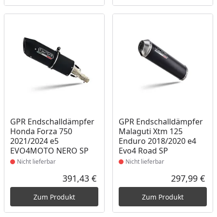
Produkt nicht lieferbar
Produkt nicht lieferbar
GPR Endschalldämpfer
GPR Endschalldämpfer
Honda Forza 750
Malaguti Xtm 125
2021/2024 e5
Enduro 2018/2020 e4
EVO4MOTO NERO SP
Evo4 Road SP
Nicht lieferbar
Nicht lieferbar
391,43 €
297,99 €
Aktueller Preis
Akt
Zum Produkt
Zum Produkt