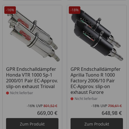
-16%
-18%
Produkt nicht lieferbar
Produkt nicht lieferbar
GPR Endschalldämpfer
GPR Endschalldämpfer
Honda VTR 1000 Sp-1
Aprilia Tuono R 1000
2000/01 Pair EC-Approv.
Factory 2006/10 Pair
slip-on exhaust Trioval
EC-Approv. slip-on
exhaust Furore
Nicht lieferbar
Nicht lieferbar
-16%
UVP
801,52 €
-18%
UVP
796,61 €
Rabatt in Prozent
Ursprünglicher Preis
Rab
Urs
669,00 €
648,98 €
Aktueller Preis
Akt
Zum Produkt
Zum Produkt