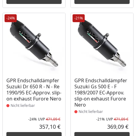
-24%
-21%
Produkt nicht lieferbar
Produkt nicht lieferbar
GPR Endschalldämpfer
GPR Endschalldämpfer
Suzuki Dr 650 R - N - Re
Suzuki Gs 500 E - F
1990/95 EC-Approv. slip-
1989/2007 EC-Approv.
on exhaust Furore Nero
slip-on exhaust Furore
Nero
Nicht lieferbar
Nicht lieferbar
-24%
UVP
471,09 €
-21%
UVP
471,09 €
Rabatt in Prozent
Ursprünglicher Preis
Rab
Urs
357,10 €
369,09 €
Aktueller Preis
Akt