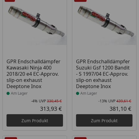
Produkt am Lager
Produkt am Lager
GPR Endschalldämpfer
GPR Endschalldämpfer
Kawasaki Ninja 400
Suzuki Gsf 1200 Bandit
2018/20 e4 EC-Approv.
- S 1997/04 EC-Approv.
slip-on exhaust
slip-on exhaust
Deeptone Inox
Deeptone Inox
Am Lager
Am Lager
-4%
UVP
330,45 €
-13%
UVP
439,61 €
Rabatt in Prozent
Ursprünglicher Preis
Rab
Urs
313,93 €
381,10 €
Aktueller Preis
Akt
Zum Produkt
Zum Produkt