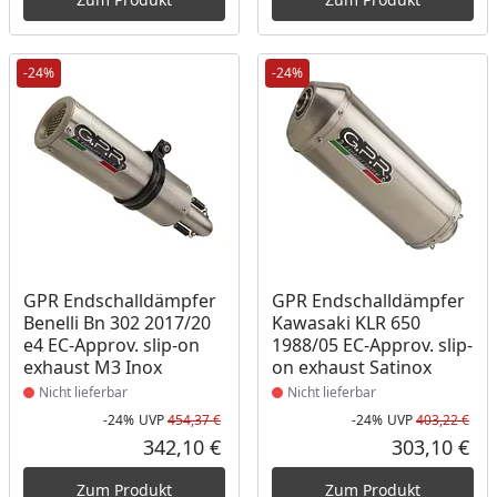
-24%
-24%
Produkt nicht lieferbar
Produkt nicht lieferbar
GPR Endschalldämpfer
GPR Endschalldämpfer
Benelli Bn 302 2017/20
Kawasaki KLR 650
e4 EC-Approv. slip-on
1988/05 EC-Approv. slip-
exhaust M3 Inox
on exhaust Satinox
Nicht lieferbar
Nicht lieferbar
-24%
UVP
454,37 €
-24%
UVP
403,22 €
Rabatt in Prozent
Ursprünglicher Preis
Rab
Urs
342,10 €
303,10 €
Aktueller Preis
Akt
Zum Produkt
Zum Produkt