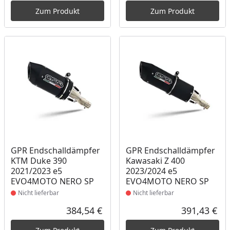
Zum Produkt
Zum Produkt
Produkt nicht lieferbar
Produkt nicht lieferbar
GPR Endschalldämpfer
GPR Endschalldämpfer
KTM Duke 390
Kawasaki Z 400
2021/2023 e5
2023/2024 e5
EVO4MOTO NERO SP
EVO4MOTO NERO SP
Nicht lieferbar
Nicht lieferbar
384,54 €
391,43 €
Aktueller Preis
Akt