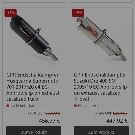
-15%
-15%
Produkt nicht lieferbar
Produkt nicht lieferbar
GPR Endschalldämpfer
GPR Endschalldämpfer
Husqvarna Supermoto
Suzuki Drz 400 SM
701 2017/20 e4 EC-
2005/10 EC-Approv. slip-
Approv. slip-on exhaust
on exhaust catalized
catalized Furo
Trioval
Nicht lieferbar
Nicht lieferbar
-15%
UVP
539,93 €
-15%
UVP
529,11 €
Rabatt in Prozent
Ursprünglicher Preis
Rab
Urs
456,77 €
447,92 €
Aktueller Preis
Akt
Zum Produkt
Zum Produkt