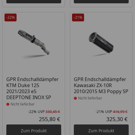
-22%
-21%
Produkt nicht lieferbar
Produkt nicht lieferbar
GPR Endschalldämpfer
GPR Endschalldämpfer
KTM Duke 125
Kawasaki ZX-10R
2021/2023 e5
2010/2015 M3 Poppy SP
DEEPTONE INOX SP
Nicht lieferbar
Nicht lieferbar
-22%
UVP
330,45 €
-21%
UVP
416,99 €
Rabatt in Prozent
Ursprünglicher Preis
Rab
Urs
255,80 €
325,30 €
Aktueller Preis
Akt
Zum Produkt
Zum Produkt