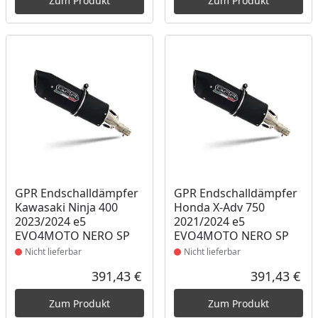
Zum Produkt
Zum Produkt
Produkt nicht lieferbar
Produkt nicht lieferbar
GPR Endschalldämpfer
GPR Endschalldämpfer
Kawasaki Ninja 400
Honda X-Adv 750
2023/2024 e5
2021/2024 e5
EVO4MOTO NERO SP
EVO4MOTO NERO SP
Nicht lieferbar
Nicht lieferbar
391,43 €
391,43 €
Aktueller Preis
Akt
Zum Produkt
Zum Produkt