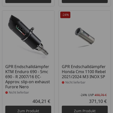
-24%
Produkt nicht lieferbar
Produkt nicht lieferbar
GPR Endschalldämpfer
GPR Endschalldämpfer
KTM Enduro 690 - Smc
Honda Cmx 1100 Rebel
690 - R 2007/16 EC-
2021/2024 M3 INOX SP
Approv. slip-on exhaust
Nicht lieferbar
Furore Nero
Nicht lieferbar
-24%
UVP
490,76 €
Rab
Urs
404,21 €
371,10 €
Aktueller Preis
Akt
Zum Produkt
Zum Produkt