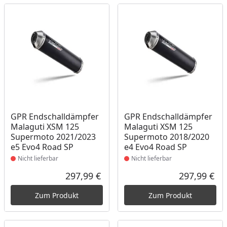
Produkt nicht lieferbar
Produkt nicht lieferbar
GPR Endschalldämpfer
GPR Endschalldämpfer
Malaguti XSM 125
Malaguti XSM 125
Supermoto 2021/2023
Supermoto 2018/2020
e5 Evo4 Road SP
e4 Evo4 Road SP
Nicht lieferbar
Nicht lieferbar
297,99 €
297,99 €
Aktueller Preis
Akt
Zum Produkt
Zum Produkt