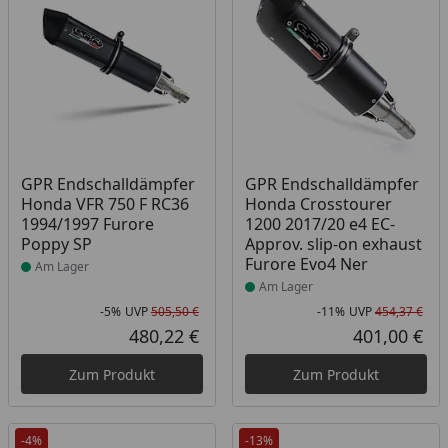
Produkt am Lager
Produkt am Lager
GPR Endschalldämpfer
GPR Endschalldämpfer
Honda VFR 750 F RC36
Honda Crosstourer
1994/1997 Furore
1200 2017/20 e4 EC-
Poppy SP
Approv. slip-on exhaust
Furore Evo4 Ner
Am Lager
Am Lager
-5%
UVP
505,50 €
-11%
UVP
454,37 €
Rabatt in Prozent
Ursprünglicher Preis
Rab
Urs
480,22 €
401,00 €
Aktueller Preis
Akt
Zum Produkt
Zum Produkt
-4%
-13%