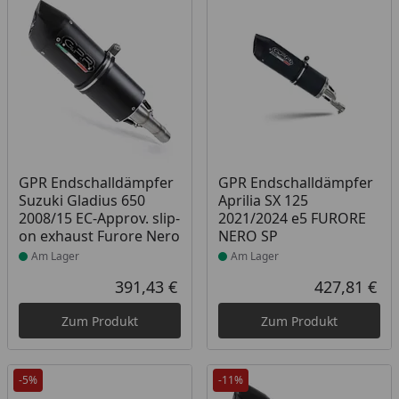
Produkt am Lager
Produkt am Lager
GPR Endschalldämpfer
GPR Endschalldämpfer
Suzuki Gladius 650
Aprilia SX 125
2008/15 EC-Approv. slip-
2021/2024 e5 FURORE
on exhaust Furore Nero
NERO SP
Am Lager
Am Lager
391,43 €
427,81 €
Aktueller Preis
Akt
Zum Produkt
Zum Produkt
-5%
-11%