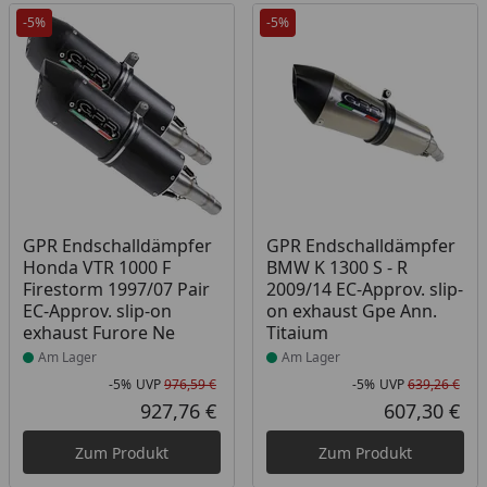
-5%
-5%
Produkt am Lager
Produkt am Lager
GPR Endschalldämpfer
GPR Endschalldämpfer
Honda VTR 1000 F
BMW K 1300 S - R
Firestorm 1997/07 Pair
2009/14 EC-Approv. slip-
EC-Approv. slip-on
on exhaust Gpe Ann.
exhaust Furore Ne
Titaium
Am Lager
Am Lager
-5%
UVP
976,59 €
-5%
UVP
639,26 €
Rabatt in Prozent
Ursprünglicher Preis
Rab
Urs
927,76 €
607,30 €
Aktueller Preis
Akt
Zum Produkt
Zum Produkt