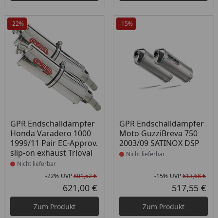
-22%
-15%
Produkt nicht lieferbar
Produkt nicht lieferbar
GPR Endschalldämpfer
GPR Endschalldämpfer
Honda Varadero 1000
Moto GuzziBreva 750
1999/11 Pair EC-Approv.
2003/09 SATINOX DSP
slip-on exhaust Trioval
Nicht lieferbar
Nicht lieferbar
-22%
UVP
801,52 €
-15%
UVP
613,68 €
Rabatt in Prozent
Ursprünglicher Preis
Rab
Urs
621,00 €
517,55 €
Aktueller Preis
Akt
Zum Produkt
Zum Produkt