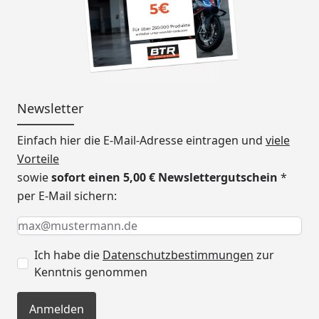
Newsletter
Einfach hier die E-Mail-Adresse eintragen und
viele
Vorteile
sowie
sofort einen 5,00 € Newslettergutschein
*
per E-Mail sichern:
Keine Eingabe erforderlich
Eingabe erforderlich
E-Mail *
Ich habe die
Datenschutzbestimmungen
zur
Kenntnis genommen
Anmelden