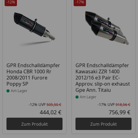
-12%
-17%
Produkt am Lager
Produkt am Lager
GPR Endschalldämpfer
GPR Endschalldämpfer
Honda CBR 1000 Rr
Kawasaki ZZR 1400
2008/2011 Furore
2012/16 e3 Pair EC-
Poppy SP
Approv. slip-on exhaust
Gpe Ann. Titaiu
Am Lager
Am Lager
-12%
UVP
505,50 €
-17%
UVP
918,56 €
Rabatt in Prozent
Ursprünglicher Preis
Rab
Urs
444,02 €
756,99 €
Aktueller Preis
Akt
Zum Produkt
Zum Produkt