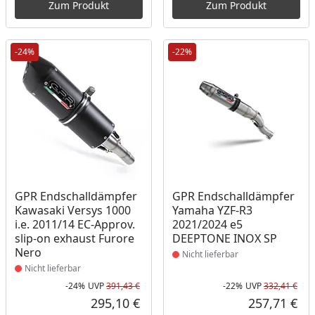
Zum Produkt
Zum Produkt
-24%
-22%
Produkt nicht lieferbar
Produkt nicht lieferbar
GPR Endschalldämpfer
GPR Endschalldämpfer
Kawasaki Versys 1000
Yamaha YZF-R3
i.e. 2011/14 EC-Approv.
2021/2024 e5
slip-on exhaust Furore
DEEPTONE INOX SP
Nero
Nicht lieferbar
Nicht lieferbar
-24%
UVP
391,43 €
-22%
UVP
332,41 €
Rabatt in Prozent
Ursprünglicher Preis
Rab
Urs
295,10 €
257,71 €
Aktueller Preis
Akt