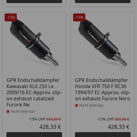
-15%
-15%
Produkt nicht lieferbar
Produkt nicht lieferbar
GPR Endschalldämpfer
GPR Endschalldämpfer
Kawasaki KLX 250 i.e.
Honda VFR 750 F RC36
2009/16 EC-Approv. slip-
1994/97 EC-Approv. slip-
on exhaust catalized
on exhaust Furore Nero
Furore Ne
Nicht lieferbar
Nicht lieferbar
-15%
UVP
505,50 €
-15%
UVP
505,50 €
Rabatt in Prozent
Ursprünglicher Preis
Rab
Urs
428,33 €
428,33 €
Aktueller Preis
Akt