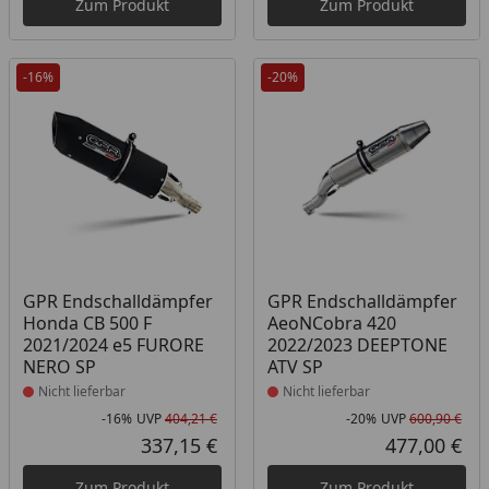
Zum Produkt
Zum Produkt
-16%
-20%
Produkt nicht lieferbar
Produkt nicht lieferbar
GPR Endschalldämpfer
GPR Endschalldämpfer
Honda CB 500 F
AeoNCobra 420
2021/2024 e5 FURORE
2022/2023 DEEPTONE
NERO SP
ATV SP
Nicht lieferbar
Nicht lieferbar
-16%
UVP
404,21 €
-20%
UVP
600,90 €
Rabatt in Prozent
Ursprünglicher Preis
Rab
Urs
337,15 €
477,00 €
Aktueller Preis
Akt
Zum Produkt
Zum Produkt