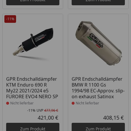
-11%
Produkt nicht lieferbar
Produkt nicht lieferbar
GPR Endschalldämpfer
GPR Endschalldämpfer
KTM Enduro 690 R
BMW R 1100 Gs
My22 2021/2024 e5
1994/98 EC-Approv. slip-
FURORE EVO4 NERO SP
on exhaust Satinox
Nicht lieferbar
Nicht lieferbar
-11%
UVP
477,96 €
Rabatt in Prozent
Ursprünglicher Preis
421,00 €
408,15 €
Aktueller Preis
Akt
Zum Produkt
Zum Produkt