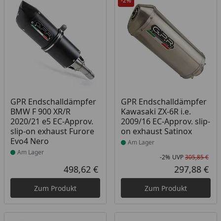
-2%
Produkt am Lager
Produkt am Lager
GPR Endschalldämpfer
GPR Endschalldämpfer
BMW F 900 XR/R
Kawasaki ZX-6R i.e.
2020/21 e5 EC-Approv.
2009/16 EC-Approv. slip-
slip-on exhaust Furore
on exhaust Satinox
Evo4 Nero
Am Lager
Am Lager
-2%
UVP
305,85 €
Rab
Urs
498,62 €
297,88 €
Aktueller Preis
Akt
Zum Produkt
Zum Produkt