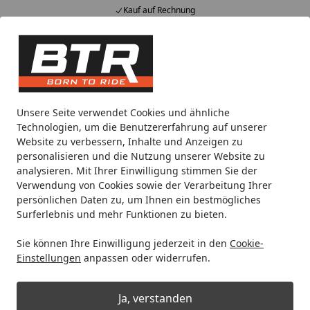
Kauf auf Rechnung
Alle Produkte
Mein Konto
Wunschl
Eink
Hotline
4,85
/ 5
Suchen
GPR
Endschalldämpfer
Unsere Seite verwendet Cookies und ähnliche
Startseite
Technologien, um die Benutzererfahrung auf unserer
Endschalldämpfer
Website zu verbessern, Inhalte und Anzeigen zu
personalisieren und die Nutzung unserer Website zu
analysieren. Mit Ihrer Einwilligung stimmen Sie der
Ihre Artikelübersicht
Verwendung von Cookies sowie der Verarbeitung Ihrer
persönlichen Daten zu, um Ihnen ein bestmögliches
Surferlebnis und mehr Funktionen zu bieten.
Kategorien
Sie können Ihre Einwilligung jederzeit in den
Cookie-
Filter / Sortierung
Einstellungen
anpassen oder widerrufen.
4.768
Artikel gefunden
Ja, verstanden