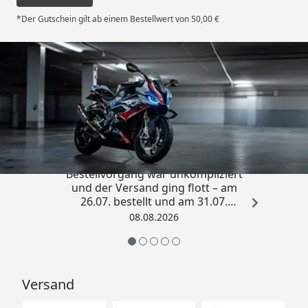
*Der Gutschein gilt ab einem Bestellwert von 50,00 €
Trusted Shops
4,85
/ 5
„Sehr zufriedener Kauf! Der
Bestellvorgang war unkompliziert
und der Versand ging flott – am
26.07. bestellt und am 31.07.
geliefert. Die Abdeckplane
08.08.2026
entspricht genau der
Beschreibung und schützt
hervorragend. Absolute
Empfehlung!“
Versand