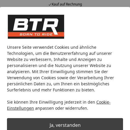
Kauf auf Rechnung
Alle Produkte
Mein Konto
Wunschl
Eink
Hotline
4,85
/ 5
Suchen
Noch 2 Tage und 15 Stunden
Unsere Seite verwendet Cookies und ähnliche
Spare bis zu 35% auf EVOLIFT® Zentralständer
Technologien, um die Benutzererfahrung auf unserer
von BTR!
Website zu verbessern, Inhalte und Anzeigen zu
personalisieren und die Nutzung unserer Website zu
analysieren. Mit Ihrer Einwilligung stimmen Sie der
Frielitz
Ladungssicherung
Anitrutschmatten
Verwendung von Cookies sowie der Verarbeitung Ihrer
Startseite
persönlichen Daten zu, um Ihnen ein bestmögliches
Frielitz Anitrutschmatten
Surferlebnis und mehr Funktionen zu bieten.
Sie können Ihre Einwilligung jederzeit in den
Cookie-
Ihre Artikelübersicht
Einstellungen
anpassen oder widerrufen.
Kategorien
Ja, verstanden