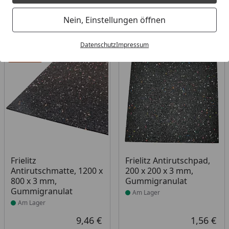
Filter / Sortierung
Nein, Einstellungen öffnen
3
Artikel gefunden
Datenschutz
Impressum
Bestseller
Produkt am Lager
Produkt am Lager
Frielitz
Frielitz Antirutschpad,
Antirutschmatte, 1200 x
200 x 200 x 3 mm,
800 x 3 mm,
Gummigranulat
Gummigranulat
Am Lager
Am Lager
9,46 €
1,56 €
Aktueller Preis
Akt