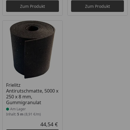
Zum Produkt
Zum Produkt
Produkt am Lager
Frielitz
Antirutschmatte, 5000 x
250 x 8 mm,
Gummigranulat
Am Lager
Inhalt:
5 m
(8,91 €/m)
44,54 €
Aktueller Preis