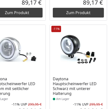
Prozent
cher Preis
Rabatt in Prozent
Ursprünglicher Preis
Rab
Urs
89,17 €
89,17 €
reis
Aktueller Preis
Akt
Zum Produkt
Zum Produkt
-11%
ukt am Lager
Produkt am Lager
tona
Daytona
tscheinwerfer LED
Hauptscheinwerfer LED
m mit seitlicher
Schwarz mit unterer
erung
Halterung
Lager
Am Lager
-11%
UVP
299,95 €
-11%
UVP
299,95 €
Prozent
cher Preis
Rabatt in Prozent
Ursprünglicher Preis
Rab
Urs