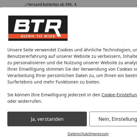
Versand kostenlos ab 399,- €
Hotline
07051 / 9 222 5959
4,85
/ 5
Mi-Fr. 8-12 Uhr
2.007 Bewertungen
Tipps &
BTR
Alle Produkte
Marken
Alle Produkte
Tricks
Produktwelt
Unsere Seite verwendet Cookies und ähnliche Technologien, u
Benutzererfahrung auf unserer Website zu verbessern, Inhalt
Daytona
Anzeigeinstumente
Blinker
Bremsen Zu
zu personalisieren und die Nutzung unserer Website zu analys
Ihrer Einwilligung stimmen Sie der Verwendung von Cookies s
Verarbeitung Ihrer persönlichen Daten zu, um Ihnen ein best
Noch 2 Tage und 2 Stunden
Spare b
Surferlebnis und mehr Funktionen zu bieten.
Sie können Ihre Einwilligung jederzeit in den
Cookie-Einstellu
oder widerrufen.
Daytona
Scheinwerfer
Startseite
Daytona Scheinwerfer
Ja, verstanden
Nein, Einstellun
Datenschutz
Impressum