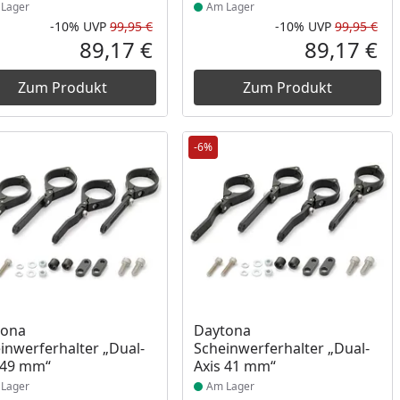
Lager
Am Lager
-10%
UVP
99,95 €
-10%
UVP
99,95 €
Rabatt in Prozent
Ursprünglicher Preis
Rab
Urs
89,17 €
89,17 €
reis
Aktueller Preis
Akt
Zum Produkt
Zum Produkt
-6%
ukt am Lager
Produkt am Lager
tona
Daytona
inwerferhalter „Dual-
Scheinwerferhalter „Dual-
 49 mm“
Axis 41 mm“
Lager
Am Lager