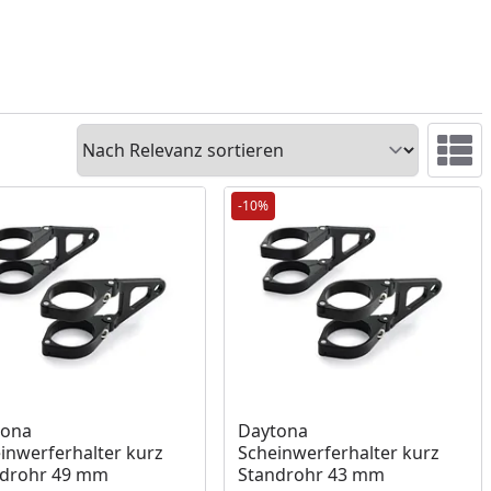
Sortieren
Ansicht 
-10%
ukt am Lager
Produkt am Lager
tona
Daytona
inwerferhalter kurz
Scheinwerferhalter kurz
ndrohr 49 mm
Standrohr 43 mm