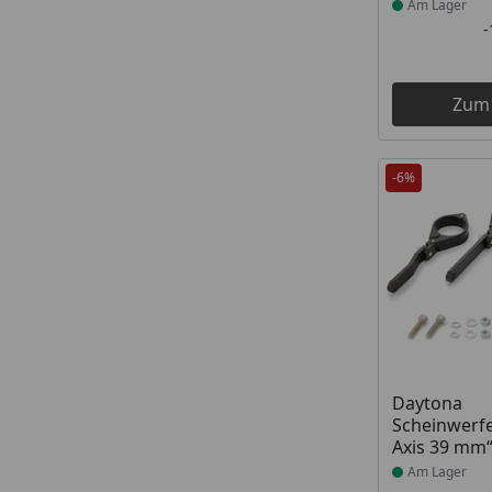
Am Lager
Zum
-6%
Produkt am
Daytona
Scheinwerfe
Axis 39 mm
Am Lager