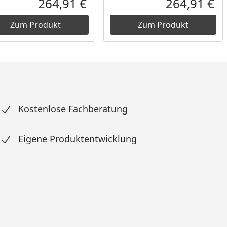
264,91 €
264,91 €
reis
Aktueller Preis
Akt
Zum Produkt
Zum Produkt
Kostenlose Fachberatung
Eigene Produktentwicklung