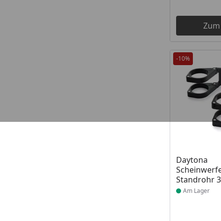
Zum
-10%
Produkt am
Daytona
Scheinwerfe
Standrohr 
Am Lager