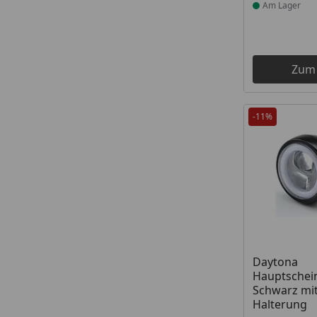
Am Lager
Zum
-11%
Produkt am
Daytona
Hauptschei
Schwarz mit 
Halterung