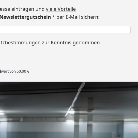
dresse eintragen und
viele Vorteile
€ Newslettergutschein
* per E-Mail sichern:
h
utzbestimmungen
zur Kenntnis genommen
lwert von 50,00 €