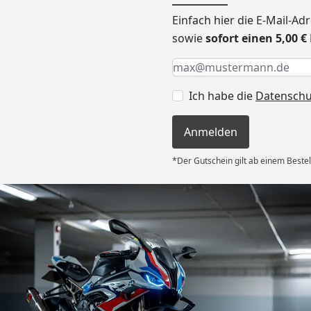
Einfach hier die E-Mail-A
sowie
sofort einen 5,00 
Keine Eingabe erforderlic
Eingabe erforderlich
E-Mail *
Ich habe die
Datensch
Anmelden
*Der Gutschein gilt ab einem Bestel
Versand
es Auftrages
ft angemessen
 und das habe
nden.“
6