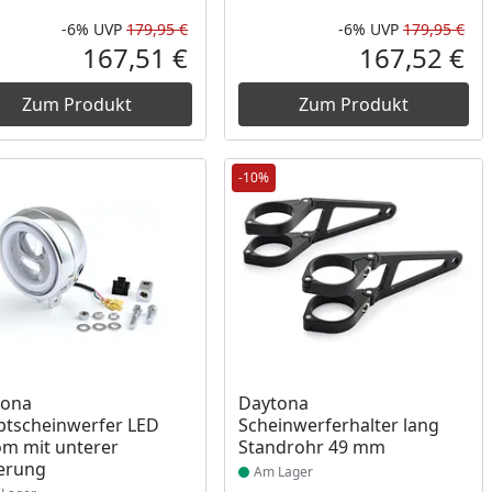
-6%
UVP
179,95 €
-6%
UVP
179,95 €
Prozent
cher Preis
Rabatt in Prozent
Ursprünglicher Preis
Rab
Urs
167,51 €
167,52 €
reis
Aktueller Preis
Akt
Zum Produkt
Zum Produkt
-10%
ukt am Lager
Produkt am Lager
tona
Daytona
tscheinwerfer LED
Scheinwerferhalter lang
m mit unterer
Standrohr 49 mm
erung
Am Lager