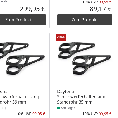
Lager
-10%
UVP
99,95 €
Prozent
cher Preis
Rab
Urs
299,95 €
89,17 €
reis
Aktueller Preis
Akt
Zum Produkt
Zum Produkt
-10%
ukt am Lager
Produkt am Lager
tona
Daytona
inwerferhalter lang
Scheinwerferhalter lang
ndrohr 39 mm
Standrohr 35 mm
Lager
Am Lager
-10%
UVP
99,95 €
-10%
UVP
99,95 €