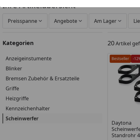
Ihre Artikelübersicht
Preisspanne
Angebote
Am Lager
Lie
20
Kategorien
Artikel g
Anzeigeinstumente
Bestseller
-12
Blinker
Bremsen Zubehör & Ersatzteile
Griffe
Heizgriffe
Kennzeichenhalter
Scheinwerfer
Produkt am
Daytona
Scheinwerfe
Standrohr 