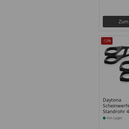
Zum
-12%
Produkt am
Daytona
Scheinwerfe
Standrohr 
Am Lager