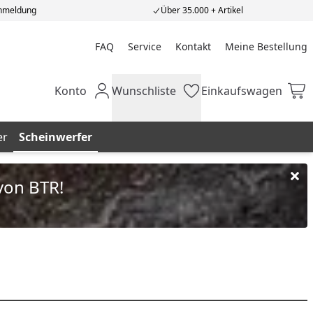
Anmeldung
Über 35.000 + Artikel
FAQ
Service
Kontakt
Meine Bestellung
Meine Bestellung
Konto
Wunschliste
Einkaufswagen
Mein Konto
Wunschliste
Einkaufswagen
er
Scheinwerfer
von BTR!