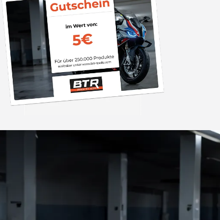
Trusted Shops
„Die Abwicklung ein
bzw. Bestellung läu
schnell ab. Als Firma braucht man
verlässliche Partner
4,85
/ 5
2.007 Bewertungen
ich hier gefu
06.08.202