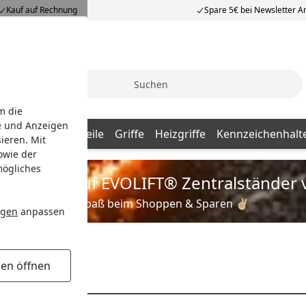
Kauf auf Rechnung
Spare 5€ bei Newsletter 
Suche
m die
e und Anzeigen
behör & Ersatzteile
Griffe
Heizgriffe
Kennzeichenhalt
ieren. Mit
owie der
mögliches
is zu 35% auf EVOLIFT® Zentralständer 
Viel Spaß beim Shoppen & Sparen ✌🏼
ngen
anpassen
gen öffnen