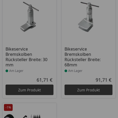
Produkt am Lager
Produkt am Lager
Bikeservice
Bikeservice
Bremskolben
Bremskolben
Rücksteller Breite: 30
Rücksteller Breite:
mm
68mm
Am Lager
Am Lager
61,71 €
91,71 €
Aktueller Preis
Akt
Zum Produkt
Zum Produkt
-1%