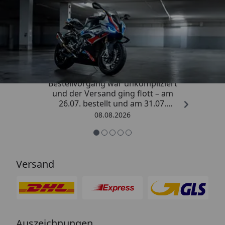
Trusted Shops
4,85
/ 5
„Sehr zufriedener Kauf! Der
Bestellvorgang war unkompliziert
und der Versand ging flott – am
26.07. bestellt und am 31.07.
geliefert. Die Abdeckplane
08.08.2026
entspricht genau der
Beschreibung und schützt
hervorragend. Absolute
Empfehlung!“
Versand
Auszeichnungen