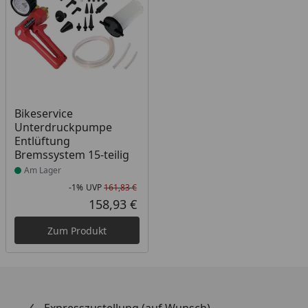
Produkt am Lager
Bikeservice
Unterdruckpumpe
Entlüftung
Bremssystem 15-teilig
Am Lager
-1%
UVP
161,83 €
Rabatt in Prozent
Ursprünglicher Preis
158,93 €
Aktueller Preis
Zum Produkt