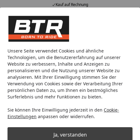
Kauf auf Rechnung
Alle Produkte
Mein Konto
Wunschl
Eink
Hotline
4,85
/ 5
Suchen
Bikeservice
Bremsen
Unsere Seite verwendet Cookies und ähnliche
Startseite
Technologien, um die Benutzererfahrung auf unserer
Bikeservice Bremsen
Website zu verbessern, Inhalte und Anzeigen zu
personalisieren und die Nutzung unserer Website zu
analysieren. Mit Ihrer Einwilligung stimmen Sie der
Ihre Artikelübersicht
Verwendung von Cookies sowie der Verarbeitung Ihrer
persönlichen Daten zu, um Ihnen ein bestmögliches
Surferlebnis und mehr Funktionen zu bieten.
Kategorien
Sie können Ihre Einwilligung jederzeit in den
Cookie-
Filter / Sortierung
Einstellungen
anpassen oder widerrufen.
5
Artikel gefunden
Ja, verstanden