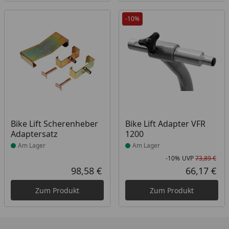
-10%
Produkt am Lager
Produkt am Lager
Bike Lift Scherenheber
Bike Lift Adapter VFR
Adaptersatz
1200
Am Lager
Am Lager
-10%
UVP
73,89 €
Rab
Urs
98,58 €
66,17 €
Aktueller Preis
Akt
Zum Produkt
Zum Produkt