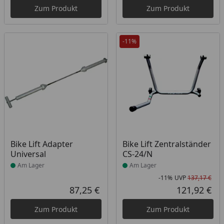
Zum Produkt
Zum Produkt
-11%
Produkt am Lager
Produkt am Lager
Bike Lift Adapter
Bike Lift Zentralständer
Universal
CS-24/N
Am Lager
Am Lager
-11%
UVP
137,17 €
Rab
Urs
87,25 €
121,92 €
Aktueller Preis
Akt
Zum Produkt
Zum Produkt