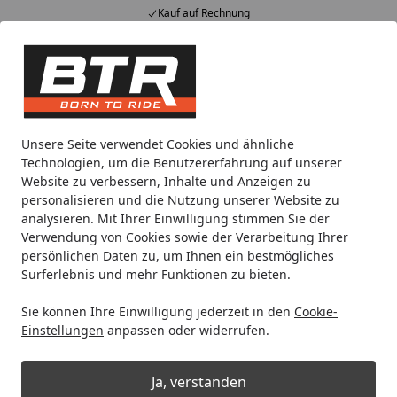
Kauf auf Rechnung
Alle Produkte
Mein Konto
Wunschl
Eink
Hotline
4,85
/ 5
Suchen
Noch 2 Tage und 23 Stunden
Unsere Seite verwendet Cookies und ähnliche
Spare bis zu 35% auf EVOLIFT® Zentralständer
Technologien, um die Benutzererfahrung auf unserer
von BTR!
Website zu verbessern, Inhalte und Anzeigen zu
personalisieren und die Nutzung unserer Website zu
analysieren. Mit Ihrer Einwilligung stimmen Sie der
Bike Lift
Montageständer
Motorradheber
Verwendung von Cookies sowie der Verarbeitung Ihrer
Startseite
persönlichen Daten zu, um Ihnen ein bestmögliches
Bike Lift Motorradheber
Surferlebnis und mehr Funktionen zu bieten.
Sie können Ihre Einwilligung jederzeit in den
Cookie-
Ihre Artikelübersicht
Einstellungen
anpassen oder widerrufen.
Kategorien
Ja, verstanden