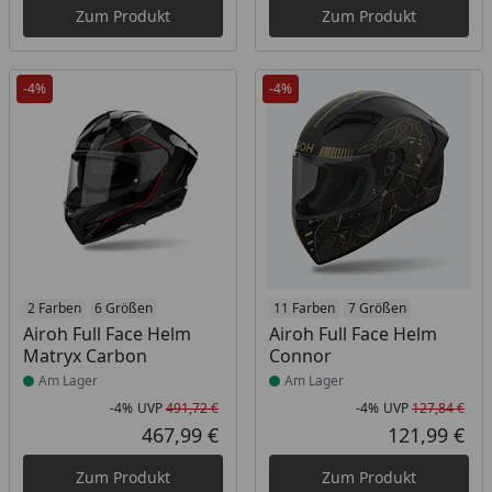
Zum Produkt
Zum Produkt
-4%
-4%
Produkt am Lager
2 Farben
6 Größen
Produkt am Lager
11 Farben
7 Größen
Airoh Full Face Helm
Airoh Full Face Helm
Matryx Carbon
Connor
Am Lager
Am Lager
-4%
UVP
491,72 €
-4%
UVP
127,84 €
Rabatt in Prozent
Ursprünglicher Preis
Rab
Urs
467,99 €
121,99 €
Aktueller Preis
Akt
Zum Produkt
Zum Produkt