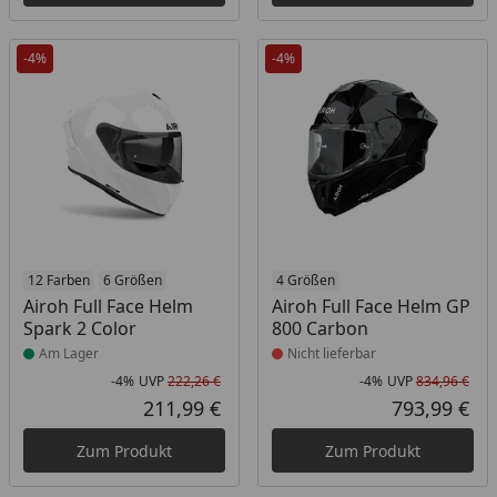
-4%
-4%
Produkt am Lager
12 Farben
6 Größen
Produkt nicht lieferbar
4 Größen
Airoh Full Face Helm
Airoh Full Face Helm GP
Spark 2 Color
800 Carbon
Am Lager
Nicht lieferbar
-4%
UVP
222,26 €
-4%
UVP
834,96 €
Rabatt in Prozent
Ursprünglicher Preis
Rab
Urs
211,99 €
793,99 €
Aktueller Preis
Akt
Zum Produkt
Zum Produkt