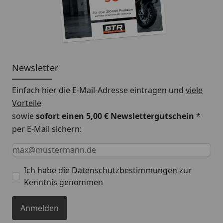
Newsletter
Einfach hier die E-Mail-Adresse eintragen und
viele
Vorteile
sowie
sofort einen 5,00 € Newslettergutschein
*
per E-Mail sichern:
Keine Eingabe erforderlich
Eingabe erforderlich
E-Mail *
Ich habe die
Datenschutzbestimmungen
zur
Kenntnis genommen
Anmelden