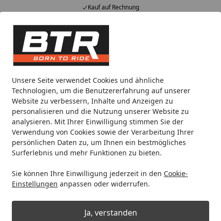
Kauf auf Rechnung
Alle Produkte
Mein Konto
Wunschl
Eink
Hotline
4,85
/ 5
Suchen
Noch 1 Tag und 4 Stunden
Unsere Seite verwendet Cookies und ähnliche
Spare bis zu 35% auf EVOLIFT® Zentralständer
Technologien, um die Benutzererfahrung auf unserer
von BTR!
Website zu verbessern, Inhalte und Anzeigen zu
personalisieren und die Nutzung unserer Website zu
analysieren. Mit Ihrer Einwilligung stimmen Sie der
Airoh
Full Face
Verwendung von Cookies sowie der Verarbeitung Ihrer
Startseite
persönlichen Daten zu, um Ihnen ein bestmögliches
Full Face Helme
Surferlebnis und mehr Funktionen zu bieten.
Sie können Ihre Einwilligung jederzeit in den
Cookie-
Ihre Artikelübersicht
Einstellungen
anpassen oder widerrufen.
Kategorien
Ja, verstanden