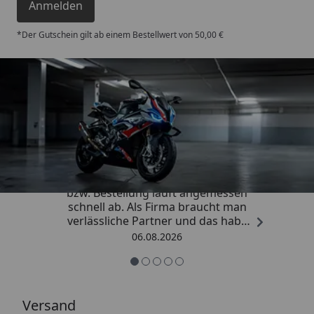
Anmelden
*Der Gutschein gilt ab einem Bestellwert von 50,00 €
Trusted Shops
4,85
/ 5
„Die Abwicklung eines Auftrages
bzw. Bestellung läuft angemessen
schnell ab. Als Firma braucht man
verlässliche Partner und das habe
ich hier gefunden.“
06.08.2026
Versand