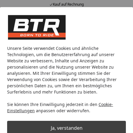
Kauf auf Rechnung
Alle Produkte
Mein Konto
Wunschl
Eink
Hotline
4,85
/ 5
Suchen
Noch 1 Tag und 4 Stunden
Unsere Seite verwendet Cookies und ähnliche
Spare bis zu 35% auf EVOLIFT® Zentralständer
Technologien, um die Benutzererfahrung auf unserer
von BTR!
Website zu verbessern, Inhalte und Anzeigen zu
personalisieren und die Nutzung unserer Website zu
analysieren. Mit Ihrer Einwilligung stimmen Sie der
ABUS
Schlösser
Fahrrad-Schlösser
Taschen
Schloss
Verwendung von Cookies sowie der Verarbeitung Ihrer
Startseite
persönlichen Daten zu, um Ihnen ein bestmögliches
ABUS Schlossstasche
Surferlebnis und mehr Funktionen zu bieten.
Sie können Ihre Einwilligung jederzeit in den
Cookie-
Ihre Artikelübersicht
Einstellungen
anpassen oder widerrufen.
Kategorien
Ja, verstanden