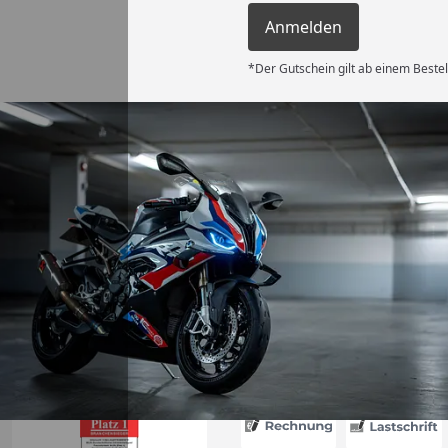
Anmelden
*Der Gutschein gilt ab einem Bestel
Versand
 Kauf! Der
unkompliziert
g flott – am
d am 31.07.
deckplane
6
nau der
d schützt
Absolute
g!“
Akzeptierte Zahlungsa