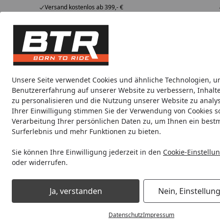
Versand kostenlos ab 399,- €
Hotline
07051 / 9 222 5959
4,85
/ 5
Mi-Fr. 8-12 Uhr
2.009 Bewertungen
Tipps &
BTR
Alle Produkte
Marken
Alle Produkte
Tricks
Produktwelt
Unsere Seite verwendet Cookies und ähnliche Technologien, u
Benutzererfahrung auf unserer Website zu verbessern, Inhalt
Wie Gutschein bezahlen?
zu personalisieren und die Nutzung unserer Website zu analys
Startseite
Ihrer Einwilligung stimmen Sie der Verwendung von Cookies s
Antworten zu den Themen
Wie ka
Verarbeitung Ihrer persönlichen Daten zu, um Ihnen ein best
Surferlebnis und mehr Funktionen zu bieten.
Bestellung
Für den Kauf 
Sie können Ihre Einwilligung jederzeit in den
Cookie-Einstellu
Zahlarten sin
oder widerrufen.
Bezahlung & Rechnung
Weitere 
Ja, verstanden
Nein, Einstellun
Versand und Lieferung
Warum funk
Datenschutz
Impressum
Wie funkti