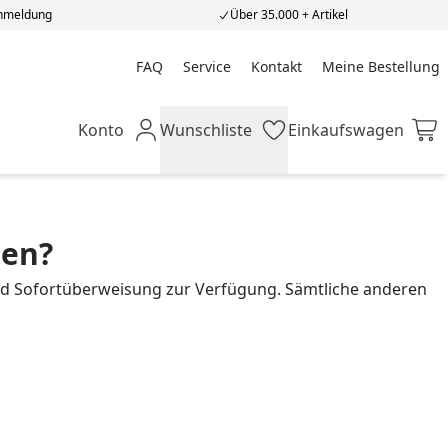
Anmeldung
Über 35.000 + Artikel
FAQ
Service
Kontakt
Meine Bestellung
Meine Bestellung
Konto
Wunschliste
Einkaufswagen
Mein Konto
Wunschliste
Einkaufswagen
len?
und Sofortüberweisung zur Verfügung. Sämtliche anderen