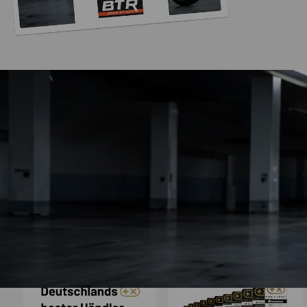
Trusted Shops
„Sehr zufriedener
Bestellvorgang war 
und der Versand gin
26.07. bestellt un
4,85
/ 5
2.009 Bewertungen
geliefert. Die Ab
08.08.202
entspricht ge
Beschreibung un
hervorragend. 
Empfehlun
Auszeichnungen