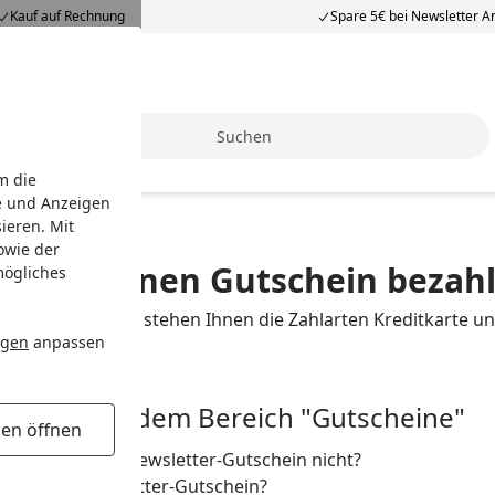
Kauf auf Rechnung
Spare 5€ bei Newsletter 
Suche
m die
e und Anzeigen
ieren. Mit
owie der
nn ich einen Gutschein bezah
mögliches
eines Gutscheins stehen Ihnen die Zahlarten Kreditkarte 
ngen
anpassen
d nicht möglich.
Fragen aus dem Bereich "Gutscheine"
gen öffnen
tioniert mein Newsletter-Gutschein nicht?
oniert ein Newsletter-Gutschein?