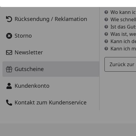
Teillieferung
Wie kann i
Wo kann ic
Rücksendung / Reklamation
Wie schnel
Ist das Gu
Was ist, w
Storno
Kann ich d
Kann ich m
Newsletter
Zurück zur
Gutscheine
Kundenkonto
Kontakt zum Kundenservice