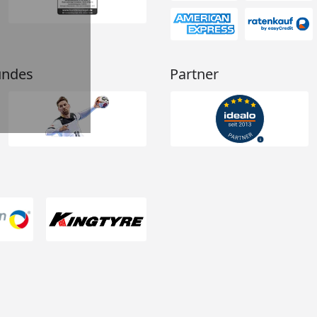
undes
Partner