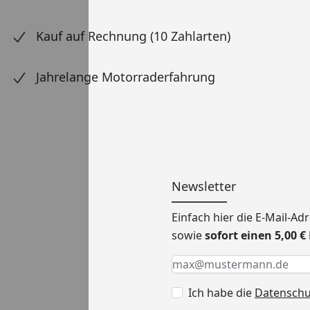
Kauf auf Rechnung (10 Zahlarten)
Jahrelange Motorraderfahrung
Newsletter
Einfach hier die E-Mail-A
sowie
sofort einen 5,00 
Keine Eingabe erforderlic
Eingabe erforderlich
E-Mail *
Ich habe die
Datensch