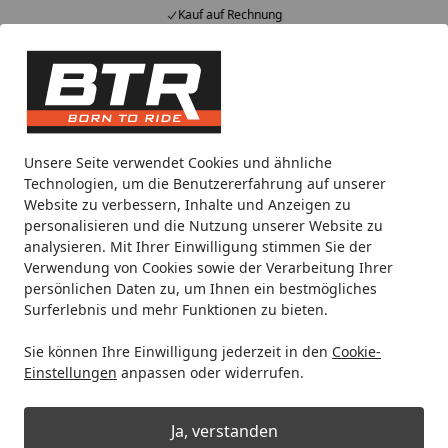
Kauf auf Rechnung
Alle Produkte
Mein Konto
Wunschl
Eink
Hotline
4,85
/ 5
Suchen
Warum funktioniert mein Newsletter-Gutschein nicht?
Unsere Seite verwendet Cookies und ähnliche
Startseite
Technologien, um die Benutzererfahrung auf unserer
Warum funktioniert mein
Website zu verbessern, Inhalte und Anzeigen zu
personalisieren und die Nutzung unserer Website zu
Newsletter-Gutschein nicht?
analysieren. Mit Ihrer Einwilligung stimmen Sie der
Verwendung von Cookies sowie der Verarbeitung Ihrer
Der Newsletter-Gutschein ist
nicht
auf
reduzierte
persönlichen Daten zu, um Ihnen ein bestmögliches
Artikel
anwendbar – also nicht auf Produkte mit
Surferlebnis und mehr Funktionen zu bieten.
Streichpreis
oder Produkte, die gerade in einer
Aktion/Sonderangebot
sind.
Sie können Ihre Einwilligung jederzeit in den
Cookie-
Einstellungen
anpassen oder widerrufen.
Nachdem du dich für unseren Newsletter angemeldet
Ja, verstanden
hast, bekommst du deinen persönlichen Gutschein per