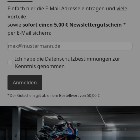
Einfach hier die E-Mail-Adresse eintragen und
viele
Vorteile
sowie
sofort einen 5,00 € Newslettergutschein
*
per E-Mail sichern:
Keine Eingabe erforderlich
Eingabe erforderlich
E-Mail *
Ich habe die
Datenschutzbestimmungen
zur
Kenntnis genommen
Anmelden
*Der Gutschein gilt ab einem Bestellwert von 50,00 €
Trusted Shops