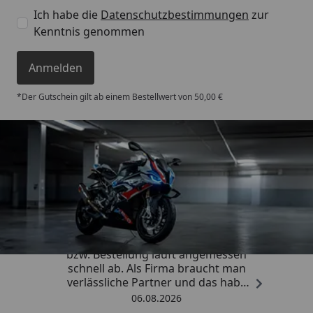
Ich habe die
Datenschutzbestimmungen
zur
Kenntnis genommen
Anmelden
*Der Gutschein gilt ab einem Bestellwert von 50,00 €
Trusted Shops
4,85
/ 5
„Die Abwicklung eines Auftrages
bzw. Bestellung läuft angemessen
schnell ab. Als Firma braucht man
verlässliche Partner und das habe
ich hier gefunden.“
06.08.2026