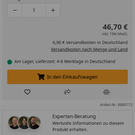
Produktmenge um eins verringern
Produktmenge manuell eingeben
Produktmenge um eins erhöhen
46,70 €
inkl. 19% MwSt.
6,90 € Versandkosten in Deutschland
Versandkosten nach Menge und Land
Am Lager, Lieferzeit: 4-6 Werktage in Deutschland
In den Einkaufswagen
In den Einkaufswagen legen
Produkt zur Wunschliste hinzufügen
Teilen
Produkt Ver
Artikel-Nr.: 8880772
Experten-Beratung
Wertvolle Informationen zu diesem
Produkt erhalten.