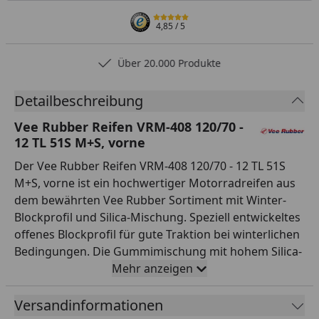
4,85
/ 5
Über 20.000 Produkte
Detailbeschreibung
Vee Rubber Reifen VRM-408 120/70 -
12 TL 51S M+S, vorne
Der Vee Rubber Reifen VRM-408 120/70 - 12 TL 51S
M+S, vorne ist ein hochwertiger Motorradreifen aus
dem bewährten Vee Rubber Sortiment mit Winter-
Blockprofil und Silica-Mischung. Speziell entwickeltes
offenes Blockprofil für gute Traktion bei winterlichen
Bedingungen. Die Gummimischung mit hohem Silica-
Anteil bietet überragenden Grip bei Nässe und
Mehr anzeigen
niedrigen Temperaturen. Die Größe ist typisch für
mittlere und größere Roller und passt zu den
Versandinformationen