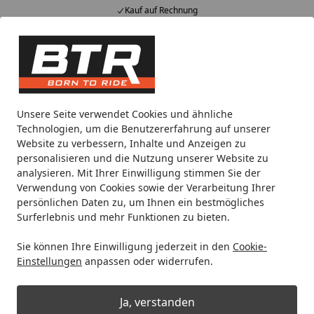
Kauf auf Rechnung
Alle Produkte
Mein Konto
Wunschl
Eink
Hotline
4,85
/ 5
Suchen
Pitbike
Unsere Seite verwendet Cookies und ähnliche
Startseite
Technologien, um die Benutzererfahrung auf unserer
Pitbike
Website zu verbessern, Inhalte und Anzeigen zu
personalisieren und die Nutzung unserer Website zu
analysieren. Mit Ihrer Einwilligung stimmen Sie der
Verwendung von Cookies sowie der Verarbeitung Ihrer
persönlichen Daten zu, um Ihnen ein bestmögliches
Surferlebnis und mehr Funktionen zu bieten.
Sie können Ihre Einwilligung jederzeit in den
Cookie-
Einstellungen
anpassen oder widerrufen.
Ja, verstanden