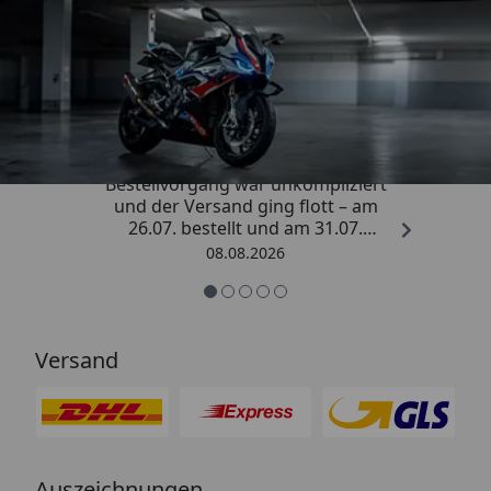
Trusted Shops
4,85
/ 5
„Sehr zufriedener Kauf! Der
Bestellvorgang war unkompliziert
und der Versand ging flott – am
26.07. bestellt und am 31.07.
geliefert. Die Abdeckplane
08.08.2026
entspricht genau der
Beschreibung und schützt
hervorragend. Absolute
Empfehlung!“
Versand
Auszeichnungen