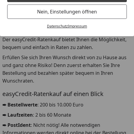
Online shoppen und bequem in Raten zahlen
✔
Sofortentscheidung
Nein, Einstellungen öffnen
✔
fester Zinssatz
Datenschutz
Impressum
✔
kein PostIdent
Der easyCredit-Ratenkauf bietet Ihnen die Möglichkeit,
bequem und einfach in Raten zu zahlen.
Erfüllen Sie sich Ihren Wunsch direkt von zu Hause aus
und ganz ohne Risiko! Denn zuerst erhalten Sie Ihre
Bestellung und bezahlen später bequem in Ihren
Wunschraten.
easyCredit-Ratenkauf auf einen Blick
➨ Bestellwerte
: 200 bis 10.000 Euro
➨ Laufzeiten
: 2 bis 60 Monate
➨ PostIdent
: Nicht nötig! Alle notwendigen
Informationen werden direkt online bei der Bestellung