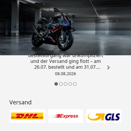
Trusted Shops
4,85
/ 5
„Sehr zufriedener Kauf! Der
Bestellvorgang war unkompliziert
und der Versand ging flott – am
26.07. bestellt und am 31.07.
geliefert. Die Abdeckplane
08.08.2026
entspricht genau der
Beschreibung und schützt
hervorragend. Absolute
Empfehlung!“
Versand