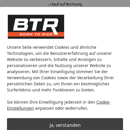
Kauf auf Rechnung
Alle Produkte
Mein Konto
Wunschl
Eink
Hotline
4,85
/ 5
Suchen
Ratenkauf
Unsere Seite verwendet Cookies und ähnliche
Startseite
Technologien, um die Benutzererfahrung auf unserer
easyCredit Ratenkauf: bequemes
Website zu verbessern, Inhalte und Anzeigen zu
personalisieren und die Nutzung unserer Website zu
Onlineshopping!
analysieren. Mit Ihrer Einwilligung stimmen Sie der
Verwendung von Cookies sowie der Verarbeitung Ihrer
persönlichen Daten zu, um Ihnen ein bestmögliches
Surferlebnis und mehr Funktionen zu bieten.
Sie können Ihre Einwilligung jederzeit in den
Cookie-
Einstellungen
anpassen oder widerrufen.
Ja, verstanden