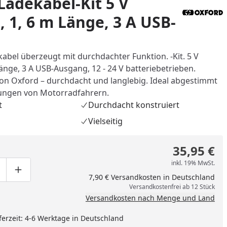
Ladekabel-Kit 5 V
 1, 6 m Länge, 3 A USB-
g
abel überzeugt mit durchdachter Funktion. -Kit. 5 V
nge, 3 A USB-Ausgang, 12 - 24 V batteriebetrieben.
on Oxford – durchdacht und langlebig. Ideal abgestimmt
rungen von Motorradfahrern.
t
Durchdacht konstruiert
Vielseitig
35,95 €
nzufügen
inkl. 19% MwSt.
ge um eins verringern
duktmenge manuell eingeben
Produktmenge um eins erhöhen
7,90 € Versandkosten in Deutschland
Versandkostenfrei ab 12 Stück
Versandkosten nach Menge und Land
ferzeit: 4-6 Werktage in Deutschland