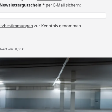
€ Newslettergutschein
* per E-Mail sichern:
h
utzbestimmungen
zur Kenntnis genommen
lwert von 50,00 €