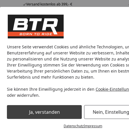
Versand kostenlos ab 399,- €
Hotline
07051 / 9 222 5959
4,85
/ 5
Mi-Fr. 8-12 Uhr
2.006 Bewertungen
Tipps &
BTR
Alle Produkte
Marken
Alle Produkte
Tricks
Produktwelt
Unsere Seite verwendet Cookies und ähnliche Technologien, u
Benutzererfahrung auf unserer Website zu verbessern, Inhalt
Werkstatt
Beleuchtung / Leuchtmittel
Einlageru
zu personalisieren und die Nutzung unserer Website zu analys
Ihrer Einwilligung stimmen Sie der Verwendung von Cookies s
Verarbeitung Ihrer persönlichen Daten zu, um Ihnen ein best
Noch 2 Tage und 16 Stunden
Spare b
Surferlebnis und mehr Funktionen zu bieten.
Sie können Ihre Einwilligung jederzeit in den
Cookie-Einstellu
oder widerrufen.
Werkstatt
Elektro
Verlängerungskabel
Oxford Ladekab
Ja, verstanden
Nein, Einstellun
Startseite
Datenschutz
Impressum