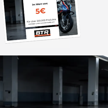
Trusted Shops
„Gute Ware schnell
super immer w
4,85
/ 5
04.08.202
2.006 Bewertungen