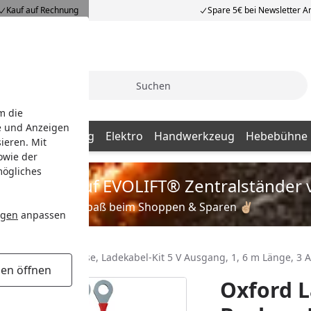
Kauf auf Rechnung
Spare 5€ bei Newsletter 
Suche
m die
e und Anzeigen
ng / Aufbewahrung
Elektro
Handwerkzeug
Hebebühne
ieren. Mit
owie der
mögliches
is zu 35% auf EVOLIFT® Zentralständer 
Viel Spaß beim Shoppen & Sparen ✌🏼
ngen
anpassen
el USB-Typ C-Buchse, Ladekabel-Kit 5 V Ausgang, 1, 6 m Länge, 3
gen öffnen
Oxford L