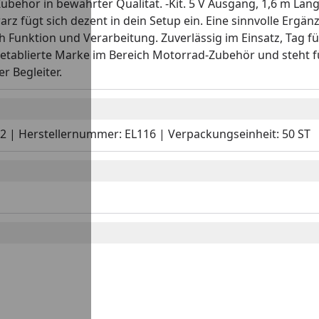
behör in bewährter Qualität. -Kit. 5 V Ausgang, 1,6 m Länge
rz fügt sich dezent in dein Setup ein. Eine sinnvolle Erg
Funktion und Verarbeitung. Zuverlässig im Einsatz, Tag für
ne etablierte Marke im Bereich Motorrad-Zubehör und steht 
r Begleiter.
42 | Herstellernummer: EL116 | Verpackungseinheit: 50 ST