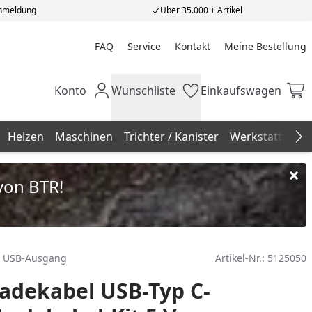
Anmeldung
Über 35.000 + Artikel
FAQ
Service
Kontakt
Meine Bestellung
Meine Bestellung
Konto
Wunschliste
Einkaufswagen
Mein Konto
Wunschliste
Einkaufswagen
Heizen
Maschinen
Trichter / Kanister
Werkstattzube
Na
von BTR!
 A USB-Ausgang
Artikel-Nr.:
5125050
adekabel USB-Typ C-