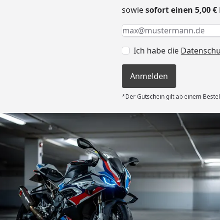
sowie
sofort einen 5,00 
Keine Eingabe erforderlic
Eingabe erforderlich
E-Mail *
Ich habe die
Datensch
Anmelden
*Der Gutschein gilt ab einem Bestel
Versand
e Lieferung
ieder.“
6