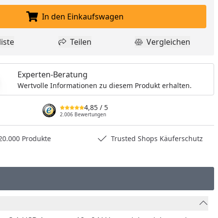
In den Einkaufswagen
In den Einkaufswagen legen
iste
Teilen
Vergleichen
dukt zur Wunschliste hinzufügen
Teilen
Produkt Vergle
Experten-Beratung
Wertvolle Informationen zu diesem Produkt erhalten.
4,85
/ 5
2.006 Bewertungen
0.000 Produkte
Trusted Shops Käuferschutz