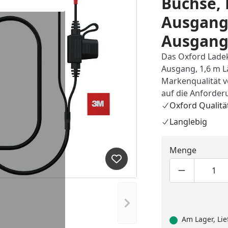
Buchse, 
Ausgang,
Ausgan
Das Oxford Ladek
Ausgang, 1,6 m Lä
Markenqualität v
auf die Anforde
Oxford Qualitä
Langlebig
Menge
Produkt zur Wunschliste hi
Produktmen
Pro
Nächstes Bild anzeigen
Am Lager, Lie