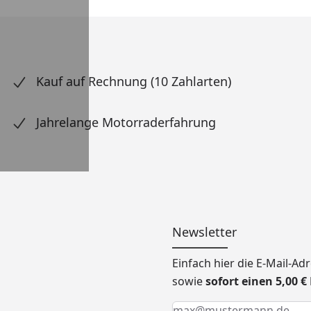
Kauf auf Rechnung (10 Zahlarten)
Jahrelange Motorraderfahrung
Newsletter
Einfach hier die E-Mail-A
sowie
sofort einen 5,00 
Keine Eingabe erforderlic
Eingabe erforderlich
E-Mail *