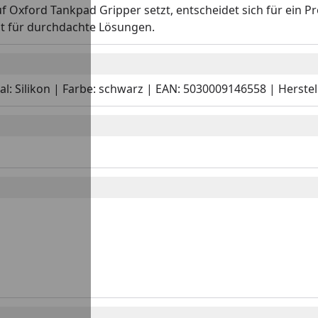
uf Oxford Tankpad Gripper setzt, entscheidet sich für ein Pr
t für durchdachte Lösungen.
ial: Silikon | Farbe: schwarz | EAN: 5030009146558 | Hers