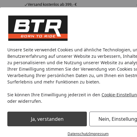
Versand kostenlos ab 399,- €
Hotline
07051 / 9 222 5959
4,85
/ 5
Mi-Fr. 8-12 Uhr
2.008 Bewertungen
Tipps &
BTR
Alle Produkte
Marken
Alle Produkte
Tricks
Produktwelt
Unsere Seite verwendet Cookies und ähnliche Technologien, u
Benutzererfahrung auf unserer Website zu verbessern, Inhalt
Oxford
Abdeckung
Batterieladegerät
Camping
zu personalisieren und die Nutzung unserer Website zu analys
Ihrer Einwilligung stimmen Sie der Verwendung von Cookies s
Verarbeitung Ihrer persönlichen Daten zu, um Ihnen ein best
Noch 1 Tag und 9 Stunden
Spare b
Surferlebnis und mehr Funktionen zu bieten.
Sie können Ihre Einwilligung jederzeit in den
Cookie-Einstellu
oder widerrufen.
Oxford
Motorradteile
Oxford Gripper Tankpad
Ja, verstanden
Nein, Einstellun
Startseite
Datenschutz
Impressum