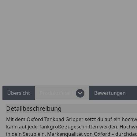
d Shops Käuferschutz
Über 10 Zahlungsarten
Übersicht
Produktdetails
Bewertungen
Detailbeschreibung
Mit dem Oxford Tankpad Gripper setzt du auf ein hochwer
kann auf jede Tankgröße zugeschnitten werden. Hochwerti
in dein Setup ein. Markenqualität von Oxford – durchda