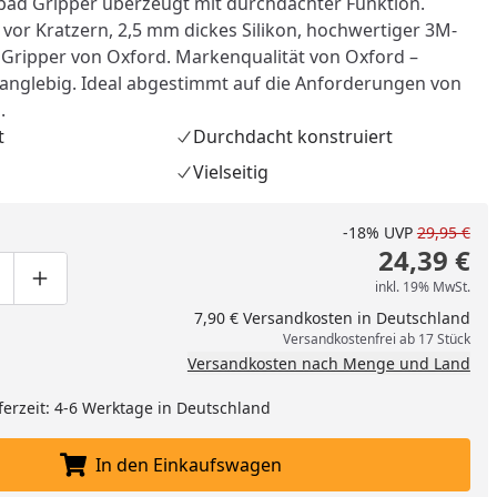
ad Gripper überzeugt mit durchdachter Funktion.
 vor Kratzern, 2,5 mm dickes Silikon, hochwertiger 3M-
l Gripper von Oxford. Markenqualität von Oxford –
anglebig. Ideal abgestimmt auf die Anforderungen von
.
t
Durchdacht konstruiert
Vielseitig
-18%
UVP
29,95 €
24,39 €
inkl. 19% MwSt.
ge um eins verringern
duktmenge manuell eingeben
Produktmenge um eins erhöhen
7,90 € Versandkosten in Deutschland
Versandkostenfrei ab 17 Stück
nzufügen
Versandkosten nach Menge und Land
ferzeit: 4-6 Werktage in Deutschland
In den Einkaufswagen
In den Einkaufswagen legen