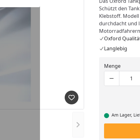
Das Oxford Tankp
Schützt den Tank
Klebstoff. Model
durchdacht und l
Motorradfahrern
Oxford Qualitä
Langlebig
Menge
Produktmen
Pro
Produkt zur Wunschliste hi
Am Lager, Lie
Nächstes Bild anzeigen