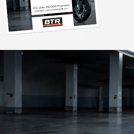
Trusted Shops
„Die Abwicklung ein
bzw. Bestellung läu
schnell ab. Als Firma braucht man
verlässliche Partner
4,85
/ 5
2.008 Bewertungen
ich hier gefu
06.08.202
Auszeichnungen