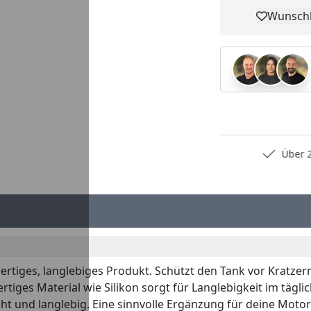
Wunschl
Pro
Persönliche Fachberatung
Über 2
tiges, langlebiges Produkt. Schützt den Tank vor Kratzern
ges Material wie Silikon sorgt für Langlebigkeit im täglic
cht und langlebig. Eine sinnvolle Ergänzung für deine Mot