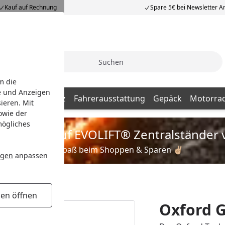
Kauf auf Rechnung
Spare 5€ bei Newsletter 
Suche
m die
e und Anzeigen
Diebstahlschutz
Fahrerausstattung
Gepäck
Motorrad
ieren. Mit
owie der
mögliches
is zu 35% auf EVOLIFT® Zentralständer 
Viel Spaß beim Shoppen & Sparen ✌🏼
ngen
anpassen
gen öffnen
Oxford 