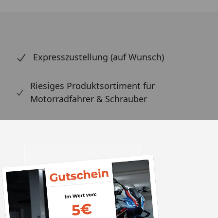
Expresszustellung (auf Wunsch)
Riesiges Produktsortiment für
Motorradfahrer & Schrauber