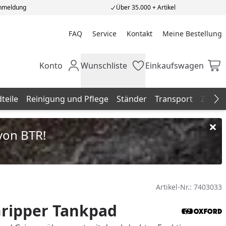
Anmeldung
Über 35.000 + Artikel
FAQ
Service
Kontakt
Meine Bestellung
Meine Bestellung
Konto
Wunschliste
Einkaufswagen
Mein Konto
Wunschliste
Einkaufswagen
teile
Reinigung und Pflege
Ständer
Transport
Zubeh
Na
von BTR!
Artikel-Nr.:
7403033
Gripper Tankpad