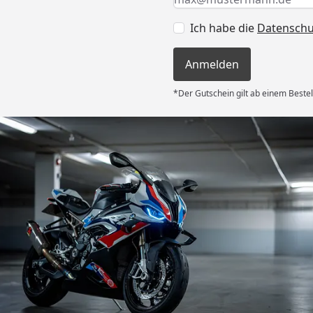
Ich habe die
Datensch
Anmelden
*Der Gutschein gilt ab einem Bestel
Versand
es Auftrages
ft angemessen
 und das habe
nden.“
6
Akzeptierte Zahlungsa