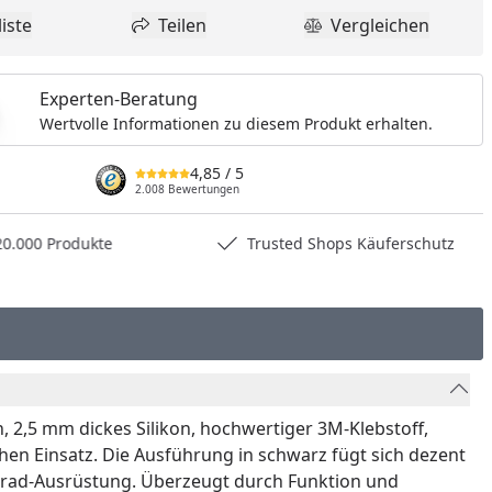
iste
Teilen
Vergleichen
dukt zur Wunschliste hinzufügen
Teilen
Produkt Vergle
Experten-Beratung
Wertvolle Informationen zu diesem Produkt erhalten.
4,85
/ 5
2.008 Bewertungen
0.000 Produkte
Trusted Shops Käuferschutz
, 2,5 mm dickes Silikon, hochwertiger 3M-Klebstoff,
hen Einsatz. Die Ausführung in schwarz fügt sich dezent
orrad-Ausrüstung. Überzeugt durch Funktion und