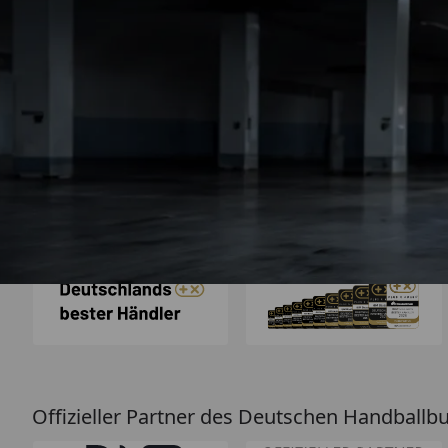
Trusted Shops
„Sehr zufriedener
Bestellvorgang war 
und der Versand gin
26.07. bestellt un
4,85
/ 5
2.009 Bewertungen
geliefert. Die Ab
08.08.202
entspricht ge
Beschreibung un
hervorragend. 
Empfehlun
Auszeichnungen
Offizieller Partner des Deutschen Handballb