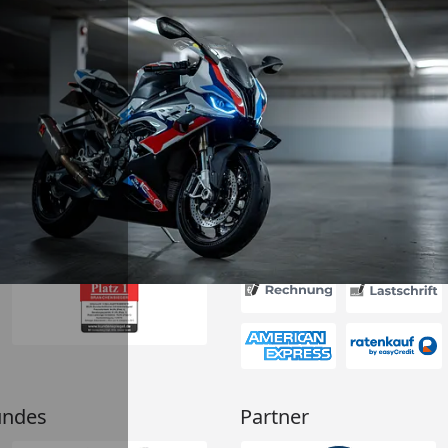
Versand
 Kauf! Der
unkompliziert
g flott – am
d am 31.07.
deckplane
6
nau der
d schützt
Absolute
g!“
Akzeptierte Zahlungsa
undes
Partner