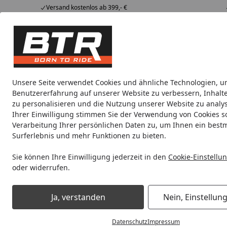
Versand kostenlos ab 399,- €
Hotline
07051 / 9 222 5959
4,85
/ 5
Mi-Fr. 8-12 Uhr
2.009 Bewertungen
Tipps &
BTR
Alle Produkte
Marken
Alle Produkte
Tricks
Produktwelt
Unsere Seite verwendet Cookies und ähnliche Technologien, u
Benutzererfahrung auf unserer Website zu verbessern, Inhalt
Newsletter Abmeldung
zu personalisieren und die Nutzung unserer Website zu analys
Startseite
Ihrer Einwilligung stimmen Sie der Verwendung von Cookies s
Verarbeitung Ihrer persönlichen Daten zu, um Ihnen ein best
Surferlebnis und mehr Funktionen zu bieten.
Sie können Ihre Einwilligung jederzeit in den
Cookie-Einstellu
oder widerrufen.
Expresszustellung (auf Wunsch)
Ja, verstanden
Nein, Einstellun
Riesiges Produktsortiment für
Datenschutz
Impressum