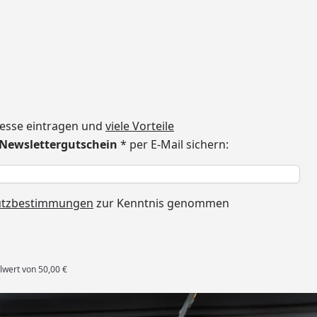
dresse eintragen und
viele Vorteile
€ Newslettergutschein
* per E-Mail sichern:
h
utzbestimmungen
zur Kenntnis genommen
lwert von 50,00 €