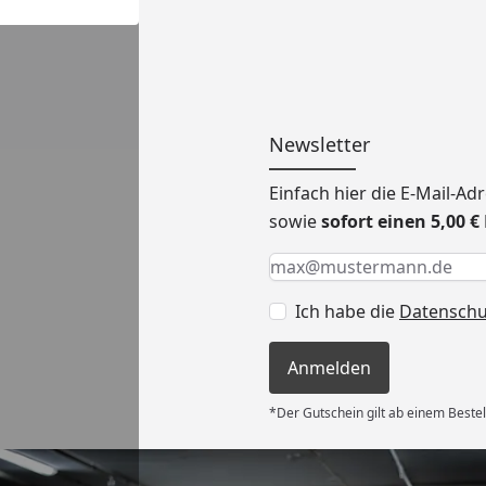
Newsletter
Einfach hier die E-Mail-A
sowie
sofort einen 5,00 
Keine Eingabe erforderlic
Eingabe erforderlich
E-Mail *
Ich habe die
Datensch
Anmelden
*Der Gutschein gilt ab einem Bestel