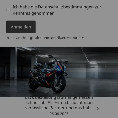
Ich habe die
Datenschutzbestimmungen
zur
Kenntnis genommen
Anmelden
*Der Gutschein gilt ab einem Bestellwert von 50,00 €
Trusted Shops
4,85
/ 5
„Die Abwicklung eines Auftrages
bzw. Bestellung läuft angemessen
schnell ab. Als Firma braucht man
verlässliche Partner und das habe
ich hier gefunden.“
06.08.2026