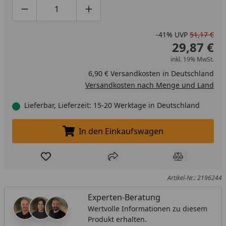
Produktmenge um eins verringern
Produktmenge manuell eingeben
Produktmenge um eins erhöhen
-41%
UVP
51,17 €
29,87 €
inkl. 19% MwSt.
6,90 € Versandkosten in Deutschland
Versandkosten nach Menge und Land
Lieferbar, Lieferzeit: 15-20 Werktage in Deutschland
In den Einkaufswagen
In den Einkaufswagen legen
Produkt zur Wunschliste hinzufügen
Teilen
Produkt Ver
Artikel-Nr.: 2196244
Experten-Beratung
Wertvolle Informationen zu diesem
Produkt erhalten.