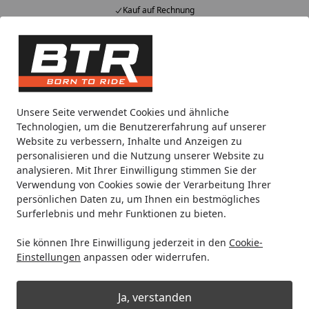
Kauf auf Rechnung
Alle Produkte
Mein Konto
Wunschl
Eink
Hotline
4,85
/ 5
Suchen
Noch 2 Tage und 2 Stunden
Unsere Seite verwendet Cookies und ähnliche
Spare bis zu 35% auf EVOLIFT® Zentralständer
Technologien, um die Benutzererfahrung auf unserer
von BTR!
Website zu verbessern, Inhalte und Anzeigen zu
personalisieren und die Nutzung unserer Website zu
analysieren. Mit Ihrer Einwilligung stimmen Sie der
Werkstatt
Maschinen
Bohren & Schrauben
Bohrfutter
Verwendung von Cookies sowie der Verarbeitung Ihrer
Startseite
persönlichen Daten zu, um Ihnen ein bestmögliches
Metabo Zahnkranzbohrfutter 13
Surferlebnis und mehr Funktionen zu bieten.
mm1/2"
Sie können Ihre Einwilligung jederzeit in den
Cookie-
Einstellungen
anpassen oder widerrufen.
Ja, verstanden