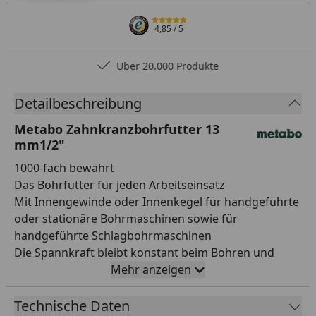
4,85
/ 5
Über 20.000 Produkte
Detailbeschreibung
Metabo Zahnkranzbohrfutter 13
mm1/2"
1000-fach bewährt
Das Bohrfutter für jeden Arbeitseinsatz
Mit Innengewinde oder Innenkegel für handgeführte
oder stationäre Bohrmaschinen sowie für
handgeführte Schlagbohrmaschinen
Die Spannkraft bleibt konstant beim Bohren und
Schlagbohren
Mehr anzeigen
Durchbohrt mit Sicherungsschraube für R+L-
Maschinen
Technische Daten