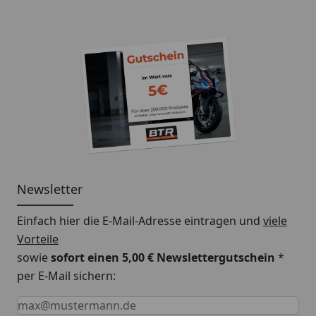
Newsletter
Einfach hier die E-Mail-Adresse eintragen und
viele
Vorteile
sowie
sofort einen 5,00 € Newslettergutschein
*
per E-Mail sichern:
Keine Eingabe erforderlich
Eingabe erforderlich
E-Mail *