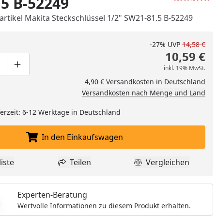
5 B-52249
artikel Makita Steckschlüssel 1/2" SW21-81.5 B-52249
-27%
UVP
14,58 €
10,59 €
inkl. 19% MwSt.
ge um eins verringern
duktmenge manuell eingeben
Produktmenge um eins erhöhen
4,90 € Versandkosten in Deutschland
Versandkosten nach Menge und Land
eferzeit: 6-12 Werktage in Deutschland
In den Einkaufswagen
In den Einkaufswagen legen
iste
Teilen
Vergleichen
dukt zur Wunschliste hinzufügen
Teilen
Produkt Vergle
Experten-Beratung
Wertvolle Informationen zu diesem Produkt erhalten.