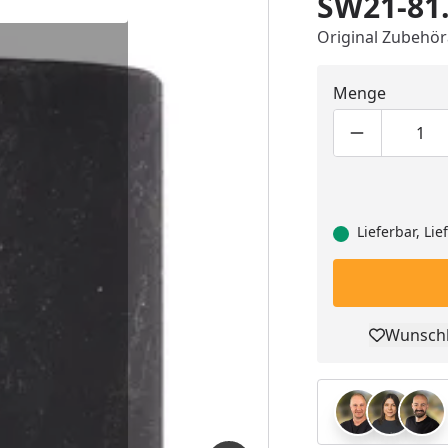
SW21-81.
Original Zubehör
Menge
Produktmen
Pro
Lieferbar, Li
Wunschl
Pro