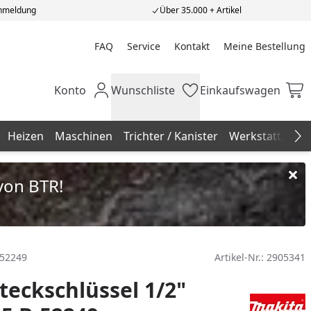
Anmeldung
Über 35.000 + Artikel
FAQ
Service
Kontakt
Meine Bestellung
Meine Bestellung
Konto
Wunschliste
Einkaufswagen
Mein Konto
Wunschliste
Einkaufswagen
Heizen
Maschinen
Trichter / Kanister
Werkstattzube
Na
von BTR!
-52249
Artikel-Nr.:
2905341
teckschlüssel 1/2"