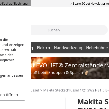
Kauf auf Rechnung
Spare 5€ bei Newsletter 
Suche
m die
e und Anzeigen
ng / Aufbewahrung
Elektro
Handwerkzeug
Hebebühne
ieren. Mit
owie der
mögliches
is zu 35% auf EVOLIFT® Zentralständer 
Viel Spaß beim Shoppen & Sparen ✌🏼
ngen
anpassen
hlüssel
Steckschlüssel
Makita Steckschlüssel 1/2" SW21-81.5 B
gen öffnen
Makita S