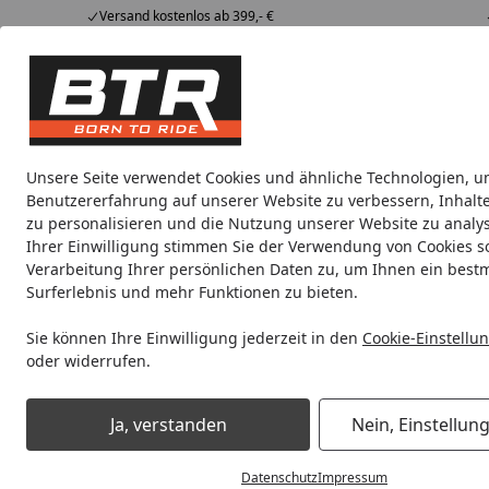
Versand kostenlos ab 399,- €
Hotline
07051 / 9 222 5959
4,85
/ 5
Mi-Fr. 8-12 Uhr
2.007 Bewertungen
Tipps &
BTR
Alle Produkte
Marken
Alle Produkte
Tricks
Produktwelt
Unsere Seite verwendet Cookies und ähnliche Technologien, u
Benutzererfahrung auf unserer Website zu verbessern, Inhalt
Werkstatt
Beleuchtung / Leuchtmittel
Einlageru
zu personalisieren und die Nutzung unserer Website zu analys
Ihrer Einwilligung stimmen Sie der Verwendung von Cookies s
Verarbeitung Ihrer persönlichen Daten zu, um Ihnen ein best
Noch 1 Tag und 17 Stunden
Spare b
Surferlebnis und mehr Funktionen zu bieten.
Sie können Ihre Einwilligung jederzeit in den
Cookie-Einstellu
oder widerrufen.
Werkstatt
Handwerkzeug
Steckschlüssel & Schraubensc
Ja, verstanden
Nein, Einstellun
Startseite
Datenschutz
Impressum