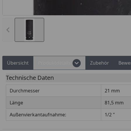
d Shops Käuferschutz
Über 10 Zahlungsarten
Vorheriges Bild anzeigen
Übersicht
Produktdetails
Zubehör
Bewe
Technische Daten
Durchmesser
21 mm
Länge
81,5 mm
Außenvierkantaufnahme:
1/2 "