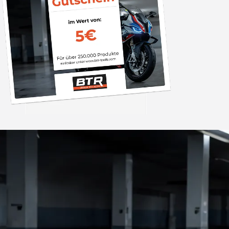
Trusted Shops
„Die Abwicklung ein
bzw. Bestellung läu
schnell ab. Als Firma braucht man
verlässliche Partner
4,85
/ 5
2.007 Bewertungen
ich hier gefu
06.08.202