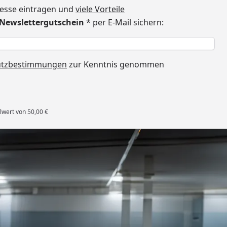
dresse eintragen und
viele Vorteile
€ Newslettergutschein
* per E-Mail sichern:
h
utzbestimmungen
zur Kenntnis genommen
lwert von 50,00 €