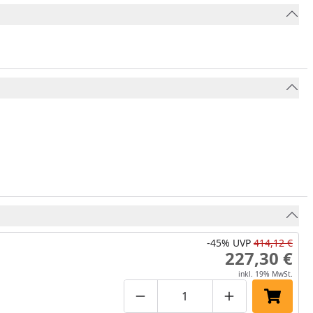
-45%
UVP
414,12 €
227,30 €
inkl. 19% MwSt.
Produktmenge um eins verringe
Produktmenge manuell
Produktmenge 
In den 