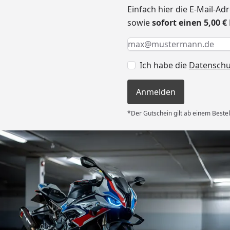
Einfach hier die E-Mail-A
sowie
sofort einen 5,00 
Keine Eingabe erforderlic
Eingabe erforderlich
E-Mail *
Ich habe die
Datensch
Anmelden
*Der Gutschein gilt ab einem Bestel
Versand
es Auftrages
ft angemessen
 und das habe
nden.“
6