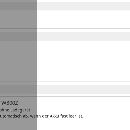
DTW300Z
 ohne Ladegerät
utomatisch ab, wenn der Akku fast leer ist.