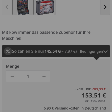
Vorheriges Bild anzeigen
Näc
Mit kbw immer das passende Zubehör für Ihre
Maschine!
So zahlen Sie nur
145,54 €
(– 7,97 €)
Bedingungen
Menge
Produktmenge um eins verringern
Produktmenge manuell eingeben
Produktmenge um eins erhöhen
-26%
UVP
209,99 €
153,51 €
inkl. 19% MwSt.
6,90 € Versandkosten in Deutschland