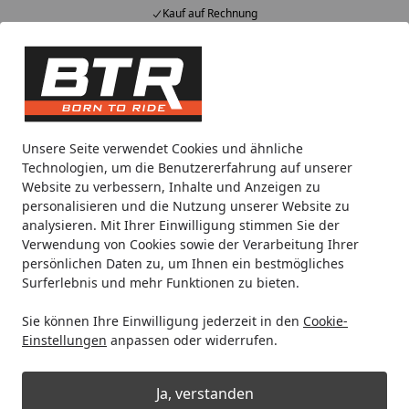
Kauf auf Rechnung
Alle Produkte
Mein Konto
Wunschl
Eink
Hotline
4,85
/ 5
Suchen
Noch 2 Tage und 12 Stunden
Unsere Seite verwendet Cookies und ähnliche
Spare bis zu 35% auf EVOLIFT® Zentralständer
Technologien, um die Benutzererfahrung auf unserer
von BTR!
Website zu verbessern, Inhalte und Anzeigen zu
personalisieren und die Nutzung unserer Website zu
analysieren. Mit Ihrer Einwilligung stimmen Sie der
Werkstatt
Einlagerung / Aufbewahrung
Werkzeugkoffer 
Verwendung von Cookies sowie der Verarbeitung Ihrer
Startseite
persönlichen Daten zu, um Ihnen ein bestmögliches
kwb Werkzeugkoffer 129tlg 370780
Surferlebnis und mehr Funktionen zu bieten.
Sie können Ihre Einwilligung jederzeit in den
Cookie-
Einstellungen
anpassen oder widerrufen.
Ja, verstanden