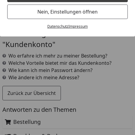
Sie von uns automatisch eine Mail mit einem Link zur
Nein, Einstellungen öffnen
Generierung ihres neuen Passwortes.
Datenschutz
Impressum
Weitere Fragen aus dem Bereich
"Kundenkonto"
Wo erfahre ich mehr zu meiner Bestellung?
Welche Vorteile bietet mir das Kundenkonto?
Wie kann ich mein Passwort ändern?
Wie ändere ich meine Adresse?
Zurück zur Übersicht
Antworten zu den Themen
Bestellung