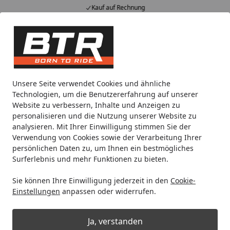
Kauf auf Rechnung
Alle Produkte
Mein Konto
Wunschl
Eink
Hotline
4,85
/ 5
Suchen
Passwort vergessen?
Unsere Seite verwendet Cookies und ähnliche
Startseite
Technologien, um die Benutzererfahrung auf unserer
Ich habe das Passwort zu meinem
Website zu verbessern, Inhalte und Anzeigen zu
personalisieren und die Nutzung unserer Website zu
Kundenkonto vergessen, was kann
analysieren. Mit Ihrer Einwilligung stimmen Sie der
Verwendung von Cookies sowie der Verarbeitung Ihrer
ich tun?
persönlichen Daten zu, um Ihnen ein bestmögliches
Passwort vergessen? Das kann schon mal vorkommen,
Surferlebnis und mehr Funktionen zu bieten.
aber keine Sorge!
Sie können Ihre Einwilligung jederzeit in den
Cookie-
Sie können ganz einfach Ihr
Passwort zurücksetzen
Einstellungen
anpassen oder widerrufen.
und ein neues Passwort vergeben. Geben Sie einfach die
Email-Adresse, mit der Ihr Kundenkonto verknüpft ist, in
Ja, verstanden
das das dafür vorgesehene Feld ein. Daraufhin erhalten