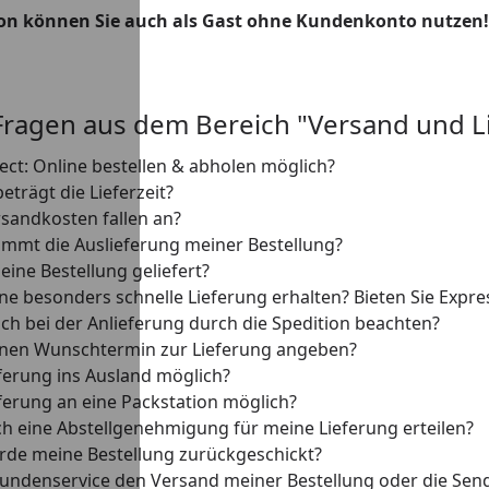
on können Sie auch als Gast ohne Kundenkonto nutzen!
Youtube-Video
Fragen aus dem Bereich "Versand und L
lect: Online bestellen & abholen möglich?
eträgt die Lieferzeit?
sandkosten fallen an?
mmt die Auslieferung meiner Bestellung?
eine Bestellung geliefert?
ine besonders schnelle Lieferung erhalten? Bieten Sie Expre
ch bei der Anlieferung durch die Spedition beachten?
inen Wunschtermin zur Lieferung angeben?
eferung ins Ausland möglich?
eferung an eine Packstation möglich?
ch eine Abstellgenehmigung für meine Lieferung erteilen?
de meine Bestellung zurückgeschickt?
undenservice den Versand meiner Bestellung oder die Se