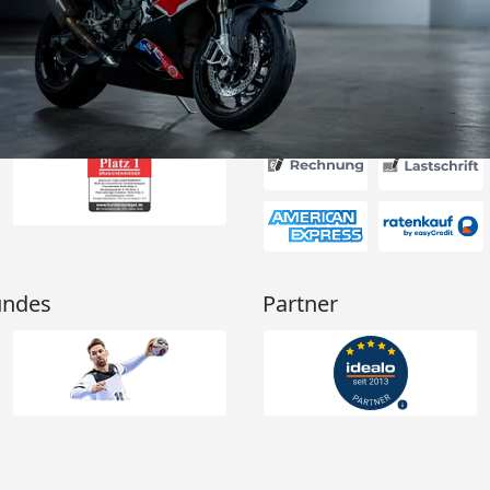
nden.“
6
Akzeptierte Zahlungsa
undes
Partner