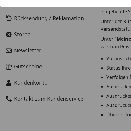
Teillieferung
Lager-Ware, d
eingehende S
Rücksendung / Reklamation
Unter der Rub
Versandstatu
Storno
Unter "
Meine
wie zum Beisp
Newsletter
Voraussich
Gutscheine
Status Ihre
Verfolgen 
Kundenkonto
Ausdrucke
Ausdrucken
Kontakt zum Kundenservice
Ausdrucken
Überprüfun