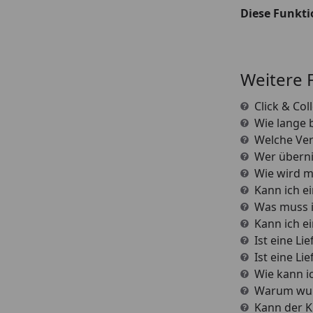
Diese Funkti
Weitere 
Click & Col
Wie lange b
Welche Ver
Wer überni
Wie wird m
Kann ich e
Was muss i
Kann ich e
Ist eine Li
Ist eine Li
Wie kann i
Warum wur
Kann der K