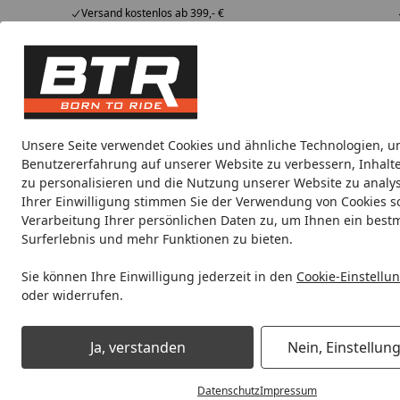
Versand kostenlos ab 399,- €
Hotline
07051 / 9 222 5959
4,85
/ 5
Mi-Fr. 8-12 Uhr
2.007 Bewertungen
Tipps &
BTR
Alle Produkte
Marken
Alle Produkte
Tricks
Produktwelt
Unsere Seite verwendet Cookies und ähnliche Technologien, u
Benutzererfahrung auf unserer Website zu verbessern, Inhalt
Versandbenachrichtigung
zu personalisieren und die Nutzung unserer Website zu analys
Startseite
Ihrer Einwilligung stimmen Sie der Verwendung von Cookies s
Antworten zu den Themen
Ist me
Verarbeitung Ihrer persönlichen Daten zu, um Ihnen ein best
Surferlebnis und mehr Funktionen zu bieten.
Bestellung
Nach der Best
Sie können Ihre Einwilligung jederzeit in den
Cookie-Einstellu
die direkt au
oder widerrufen.
(Trackinglink)
Bezahlung & Rechnung
Auf der Produ
Ja, verstanden
Nein, Einstellun
Versand und Lieferung
Paket versend
12:00 Uhr get
Datenschutz
Impressum