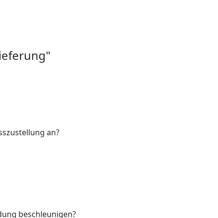
Youtube-Video
ieferung"
sszustellung an?
ndung beschleunigen?