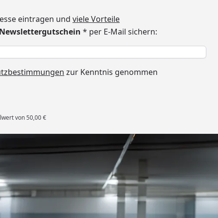
dresse eintragen und
viele Vorteile
€ Newslettergutschein
* per E-Mail sichern:
h
utzbestimmungen
zur Kenntnis genommen
lwert von 50,00 €