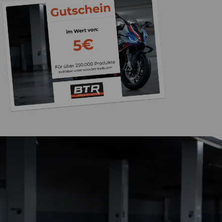
Trusted Shops
„Die Abwicklung ein
bzw. Bestellung läu
schnell ab. Als Firma braucht man
verlässliche Partner
4,85
/ 5
2.007 Bewertungen