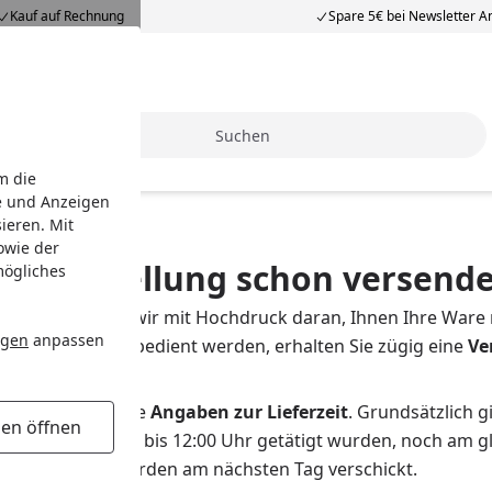
Kauf auf Rechnung
Spare 5€ bei Newsletter 
Suche
m die
e und Anzeigen
ieren. Mit
owie der
ine Bestellung schon versende
mögliches
ellung arbeiten wir mit Hochdruck daran, Ihnen Ihre Ware 
ngen
anpassen
s unserem Lager bedient werden, erhalten Sie zügig eine
Ve
.
ktseite finden Sie
Angaben zur Lieferzeit
. Grundsätzlich g
gen öffnen
bar sind und die bis 12:00 Uhr getätigt wurden, noch am g
ätigt wurden, werden am nächsten Tag verschickt.