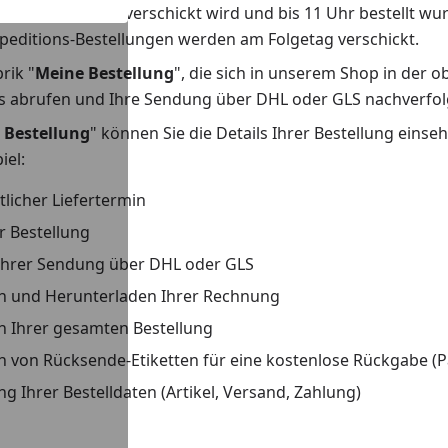
ie per Spedition verschickt wird und bis 11 Uhr bestellt w
peditions-Bestellungen werden am Folgetag verschickt.
rik "
Meine Bestellung
", die sich in unserem Shop in der o
s abrufen und Ihre Sendung über DHL oder GLS nachverfol
 Bestellung
" können Sie die Details Ihrer Bestellung eins
iel:
tlicher Liefertermin
r Bestellung
Ihrer Sendung über DHL oder GLS
n und Herunterladen Ihrer Rechnung
 Ihrer gesamten Bestellung
 von Rücksende-Etiketten für eine kostenlose Rückgabe (P
g Ihrer Bestelldaten (Artikel, Versand, Zahlung)