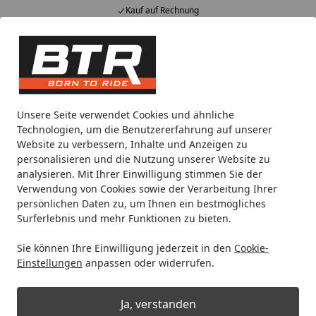
Kauf auf Rechnung
Alle Produkte
Mein Konto
Wunschl
Eink
Hotline
4,85
/ 5
Suchen
Individuelles Angebot
Unsere Seite verwendet Cookies und ähnliche
Startseite
Technologien, um die Benutzererfahrung auf unserer
Wie kann ich ein individuelles
Website zu verbessern, Inhalte und Anzeigen zu
personalisieren und die Nutzung unserer Website zu
Angebot erhalten?
analysieren. Mit Ihrer Einwilligung stimmen Sie der
Verwendung von Cookies sowie der Verarbeitung Ihrer
Wir erstellen Ihnen gerne ein individuelles, auf Ihre
persönlichen Daten zu, um Ihnen ein bestmögliches
Wünsche zugeschnittenes Angebot. Wenn Sie als Kunde
Surferlebnis und mehr Funktionen zu bieten.
bei uns registriert sind, dann können Sie alle Angebote
unter der Rubrik "Mein Konto" und dann weiter unter
Sie können Ihre Einwilligung jederzeit in den
Cookie-
Einstellungen
anpassen oder widerrufen.
"Angebotsanfrage" einsehen. Sie finden diese Rubrik in
den Onlineshops jeweils oben rechts, in der obersten
Zeile (Header).
Ja, verstanden