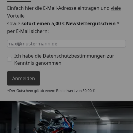
Einfach hier die E-Mail-Adresse eintragen und
viele
Vorteile
sowie
sofort einen 5,00 € Newslettergutschein
*
per E-Mail sichern:
Keine Eingabe erforderlich
Eingabe erforderlich
E-Mail *
Ich habe die
Datenschutzbestimmungen
zur
Kenntnis genommen
Anmelden
*Der Gutschein gilt ab einem Bestellwert von 50,00 €
Trusted Shops