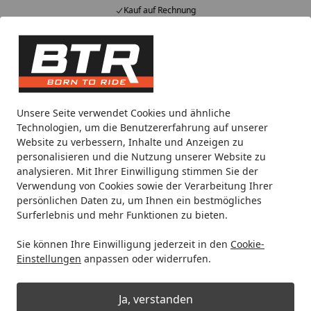
Kauf auf Rechnung
Alle Produkte
Mein Konto
Wunschl
Eink
Hotline
4,85
/ 5
Suchen
Gibt es Artikel, die von der Rücksendung ausgeschlossen si
Unsere Seite verwendet Cookies und ähnliche
Startseite
Technologien, um die Benutzererfahrung auf unserer
Gibt es Artikel, die von der
Website zu verbessern, Inhalte und Anzeigen zu
personalisieren und die Nutzung unserer Website zu
Rücksendung ausgeschlossen sind?
analysieren. Mit Ihrer Einwilligung stimmen Sie der
Verwendung von Cookies sowie der Verarbeitung Ihrer
Tiefgekühlte Ware (Bsp Frostfutter), Wasserpflanzen und
persönlichen Daten zu, um Ihnen ein bestmögliches
konfektionierte Ware (Bsp für Sie zurecht geschnittene
Surferlebnis und mehr Funktionen zu bieten.
Meterware) sind von der Rücksendung ausgeschlossen.
Sie können Ihre Einwilligung jederzeit in den
Cookie-
Einstellungen
anpassen oder widerrufen.
Individuell angefertigte Waren
: Wenn Produkte
speziell nach Ihren Wünschen angefertigt werden,
Ja, verstanden
können Sie den Kauf nicht widerrufen.