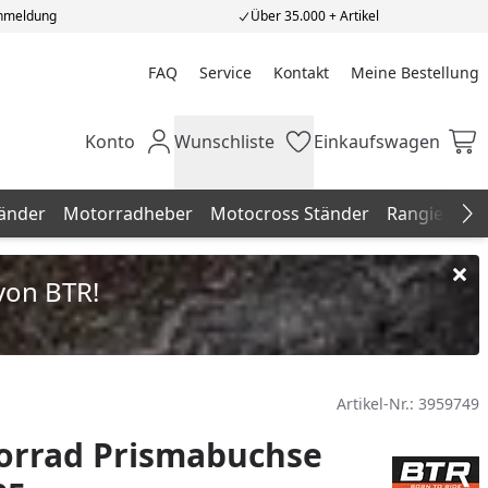
Anmeldung
Über 35.000 + Artikel
FAQ
Service
Kontakt
Meine Bestellung
Meine Bestellung
Konto
Wunschliste
Einkaufswagen
Mein Konto
Wunschliste
Einkaufswagen
änder
Motorradheber
Motocross Ständer
Rangierhilfe
Na
von BTR!
Artikel-Nr.:
3959749
orrad Prismabuchse