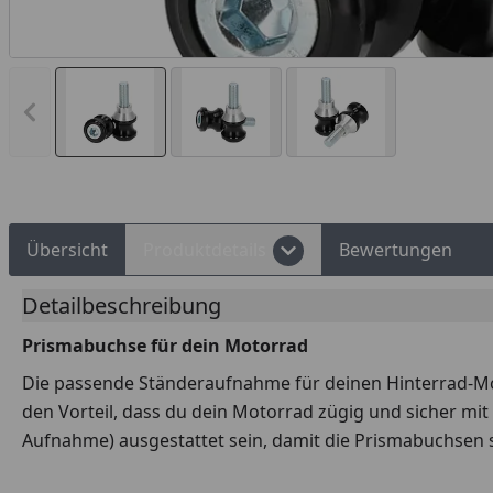
Vorheriges Bild anzeigen
d Shops Käuferschutz
Über 10 Zahlungsarten
Übersicht
Produktdetails
Bewertungen
Detailbeschreibung
Prismabuchse für dein Motorrad
Die passende Ständeraufnahme für deinen Hinterrad-Mon
den Vorteil, dass du dein Motorrad zügig und sicher 
Aufnahme) ausgestattet sein, damit die Prismabuchsen 