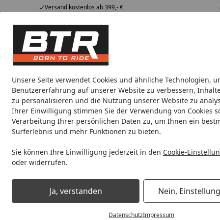
Versand kostenlos ab 399,- €
Hotline
07051 / 9 222 5959
4,85
/ 5
Mi-Fr. 8-12 Uhr
2.008 Bewertungen
Tipps &
BTR
Alle Produkte
Marken
Alle Produkte
Tricks
Produktwelt
Unsere Seite verwendet Cookies und ähnliche Technologien, u
Benutzererfahrung auf unserer Website zu verbessern, Inhalt
Montageständer
Montageständer Sets
Vorderra
zu personalisieren und die Nutzung unserer Website zu analys
Ihrer Einwilligung stimmen Sie der Verwendung von Cookies s
Verarbeitung Ihrer persönlichen Daten zu, um Ihnen ein best
Noch 1 Tag und 1 Stunde
Spare b
Surferlebnis und mehr Funktionen zu bieten.
Sie können Ihre Einwilligung jederzeit in den
Cookie-Einstellu
oder widerrufen.
Montageständer
Bobbins / Prismabuchsen
BTR Motorra
Ja, verstanden
Nein, Einstellun
Startseite
Datenschutz
Impressum