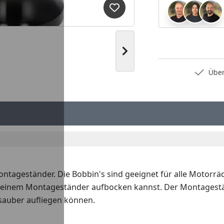
Produkt zur Wunschliste hi
Nächstes Bild anzeigen
Persönliche Fachberatung
Über 2
tageständer. Die Bobbin's sind geeignet für alle Motorrä
mit einem Montageständer aufbocken kannst. Der Montages
sauber aufliegen können.