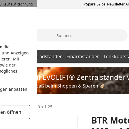
Kauf auf Rechnung
Spare 5€ bei Newsletter 
Suche
m die
e und Anzeigen
dständer
Hinterradständer
Einarmständer
Lenkkopfst
ieren. Mit
owie der
mögliches
is zu 35% auf EVOLIFT® Zentralständer 
Viel Spaß beim Shoppen & Sparen ✌🏼
ngen
anpassen
d Prismabuchse M10 x 1,25
gen öffnen
BTR Mot