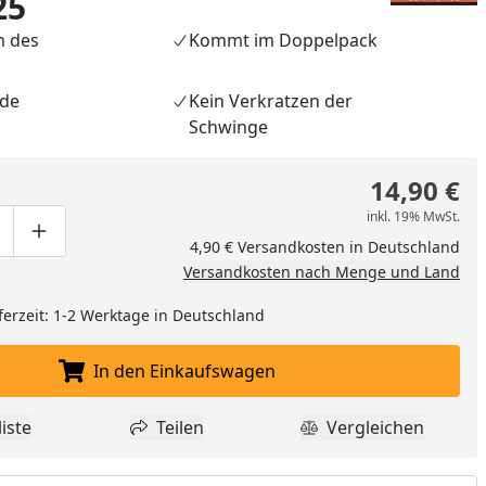
25
n des
Kommt im Doppelpack
nde
Kein Verkratzen der
Schwinge
14,90 €
inkl. 19% MwSt.
ge um eins verringern
duktmenge manuell eingeben
Produktmenge um eins erhöhen
4,90 € Versandkosten in Deutschland
Versandkosten nach Menge und Land
ferzeit: 1-2 Werktage in Deutschland
In den Einkaufswagen
In den Einkaufswagen legen
iste
Teilen
Vergleichen
dukt zur Wunschliste hinzufügen
Teilen
Produkt Vergle