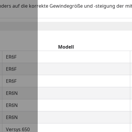
nders auf die korrekte Gewindegröße und -steigung der mit
Modell
ER6F
ER6F
ER6F
ER6N
ER6N
ER6N
Versys 650