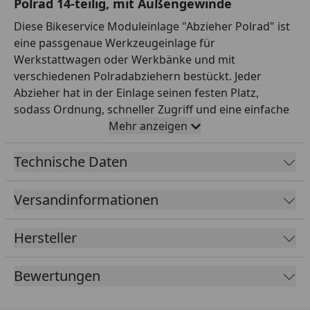
Polrad 14-teilig, mit Außengewinde
Diese Bikeservice Moduleinlage "Abzieher Polrad" ist
eine passgenaue Werkzeugeinlage für
Werkstattwagen oder Werkbänke und mit
verschiedenen Polradabziehern bestückt. Jeder
Abzieher hat in der Einlage seinen festen Platz,
sodass Ordnung, schneller Zugriff und eine einfache
Vollständigkeitskontrolle gewährleistet sind. Diese
Mehr anzeigen
Ausführung ist mit Polradabziehern mit
Außengewinde bestückt und deckt damit die
Technische Daten
entsprechenden Polräder ab. Mit 14-teilig ist sie
umfangreich ausgestattet und für viele Fahrzeuge
Versandinformationen
geeignet. So ziehst du Lichtmaschinenrotoren
systematisch und übersichtlich ab und hast die
Hersteller
passenden Abzieher stets griffbereit. Bitte vor dem
Kauf prüfen, ob die enthaltenen Gewindegrößen zu
Bewertungen
deinen Polrädern passen und die Einlage in deinen
Werkstattwagen passt. Mit Werkzeug von Bikeservice
arbeitest du effizient und materialschonend,