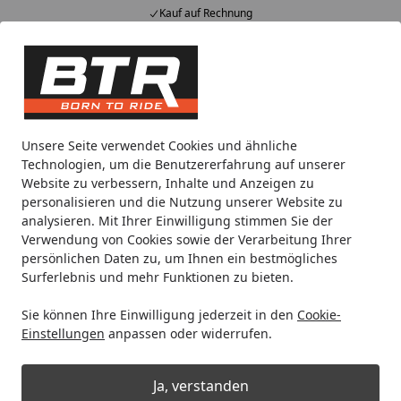
Kauf auf Rechnung
Alle Produkte
Mein Konto
Wunschl
Eink
Hotline
4,85
/ 5
Suchen
Noch 2 Tage und 6 Stunden
Unsere Seite verwendet Cookies und ähnliche
Spare bis zu 35% auf EVOLIFT® Zentralständer
Technologien, um die Benutzererfahrung auf unserer
von BTR!
Website zu verbessern, Inhalte und Anzeigen zu
personalisieren und die Nutzung unserer Website zu
analysieren. Mit Ihrer Einwilligung stimmen Sie der
Spezialwerkzeug Motorrad
Moduleinlagen
Bikeservice 
Verwendung von Cookies sowie der Verarbeitung Ihrer
Startseite
persönlichen Daten zu, um Ihnen ein bestmögliches
Bikeservice Moduleinlage Abzieher
Surferlebnis und mehr Funktionen zu bieten.
Polrad 14-teilig, mit Außengewinde
Sie können Ihre Einwilligung jederzeit in den
Cookie-
Einstellungen
anpassen oder widerrufen.
Ja, verstanden