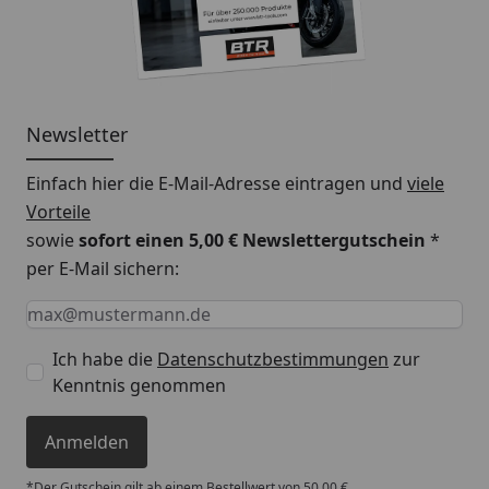
Newsletter
Einfach hier die E-Mail-Adresse eintragen und
viele
Vorteile
sowie
sofort einen 5,00 € Newslettergutschein
*
per E-Mail sichern:
Keine Eingabe erforderlich
Eingabe erforderlich
E-Mail *
Ich habe die
Datenschutzbestimmungen
zur
Kenntnis genommen
Anmelden
*Der Gutschein gilt ab einem Bestellwert von 50,00 €