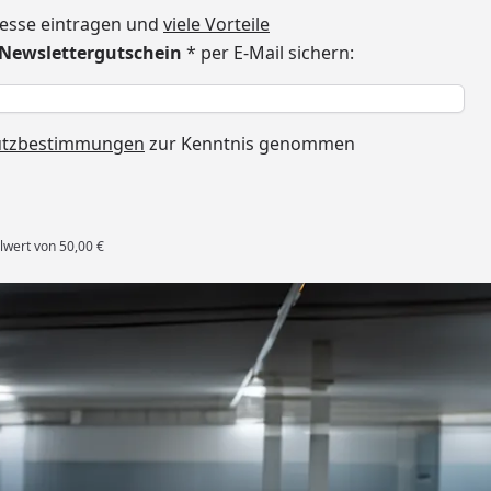
dresse eintragen und
viele Vorteile
€ Newslettergutschein
* per E-Mail sichern:
h
utzbestimmungen
zur Kenntnis genommen
lwert von 50,00 €