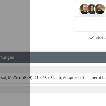
Persönliche Fachberatung
Über 2
rtungen
sal, Maße (LxBxH): 41 x 68 x 34 cm, Adapter bitte seperat b