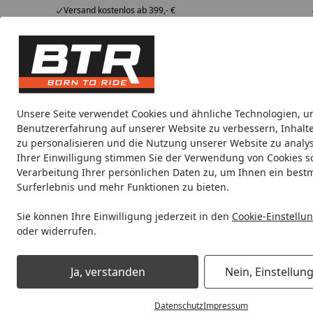
Versand kostenlos ab 399,- €
Hotline
07051 / 9 222 5959
4,85
/ 5
Mi-Fr. 8-12 Uhr
2.008 Bewertungen
Tipps &
BTR
Alle Produkte
Marken
Alle Produkte
Tricks
Produktwelt
Unsere Seite verwendet Cookies und ähnliche Technologien, u
Benutzererfahrung auf unserer Website zu verbessern, Inhalt
Montageständer
Montageständer Sets
Vorderra
zu personalisieren und die Nutzung unserer Website zu analys
Ihrer Einwilligung stimmen Sie der Verwendung von Cookies s
Verarbeitung Ihrer persönlichen Daten zu, um Ihnen ein best
Noch 1 Tag und 13 Stunden
Spare b
Surferlebnis und mehr Funktionen zu bieten.
Sie können Ihre Einwilligung jederzeit in den
Cookie-Einstellu
oder widerrufen.
Montageständer
Vorderradständer
Bike Lift Vorderrads
Ja, verstanden
Nein, Einstellun
Startseite
Datenschutz
Impressum