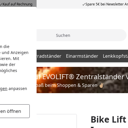
Kauf auf Rechnung
Spare 5€ bei Newsletter 
Suche
m die
e und Anzeigen
dständer
Hinterradständer
Einarmständer
Lenkkopfst
ieren. Mit
owie der
mögliches
is zu 35% auf EVOLIFT® Zentralständer 
Viel Spaß beim Shoppen & Sparen ✌🏼
ngen
anpassen
tänder Black Ice
gen öffnen
Bike Lif