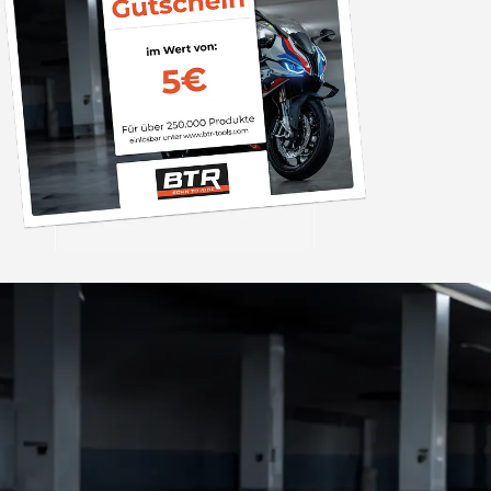
Trusted Shops
„Die Abwicklung ein
bzw. Bestellung läu
schnell ab. Als Firma braucht man
verlässliche Partner
4,85
/ 5
2.008 Bewertungen
ich hier gefu
06.08.202