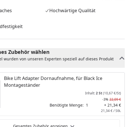
faches
Hochwärtige Qualität
dfestigkeit
es Zubehör wählen
el wurden von unseren Experten speziell auf dieses Produkt
Bike Lift Adapter Dornaufnahme, für Black Ice
Montageständer
nzufügen
Inhalt:
2 St
(10,67 €/St)
-3%
22,09 €
Benötigte Menge:
1
+ 21,34 €
21,34 € / Stk.
Gesamtes Zubehör anzeigen