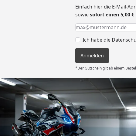
Einfach hier die E-Mail-A
sowie
sofort einen 5,00 
Keine Eingabe erforderlic
Eingabe erforderlich
E-Mail *
Ich habe die
Datensch
Anmelden
*Der Gutschein gilt ab einem Bestel
Versand
es Auftrages
ft angemessen
 und das habe
nden.“
6