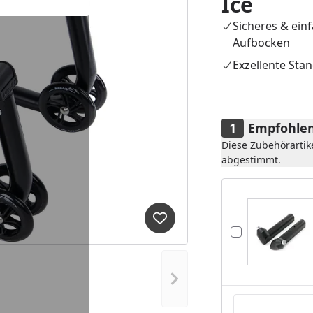
Ice
Sicheres & ein
Aufbocken
Exzellente Stan
Empfohlen
Diese Zubehörartik
abgestimmt.
Produkt zur Wunschliste hi
Nächstes Bild anzeigen