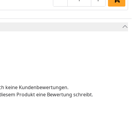
Produktmenge um eins verringe
Produktmenge manuell
Produktmenge 
In den 
och keine Kundenbewertungen.
u diesem Produkt eine Bewertung schreibt.