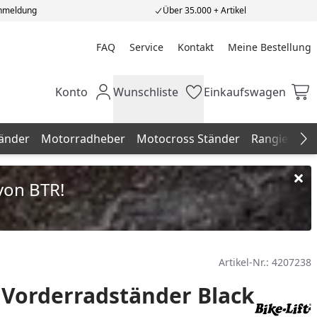
Anmeldung
Über 35.000 + Artikel
FAQ
Service
Kontakt
Meine Bestellung
Meine Bestellung
Konto
Wunschliste
Einkaufswagen
Mein Konto
Wunschliste
Einkaufswagen
änder
Motorradheber
Motocross Ständer
Rangierhilfe
Na
von BTR!
Artikel-Nr.:
4207238
t Vorderradständer Black