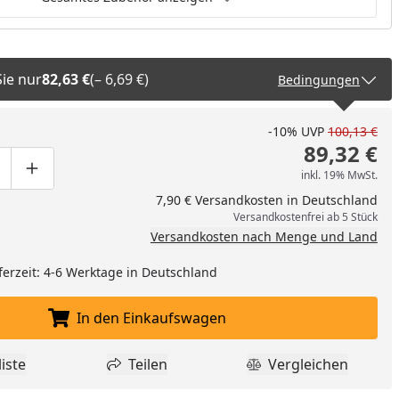
Sie nur
82,63 €
(– 6,69 €)
Bedingungen
-10%
UVP
100,13 €
89,32 €
inkl. 19% MwSt.
ge um eins verringern
duktmenge manuell eingeben
Produktmenge um eins erhöhen
7,90 € Versandkosten in Deutschland
Versandkostenfrei ab 5 Stück
Versandkosten nach Menge und Land
ferzeit: 4-6 Werktage in Deutschland
In den Einkaufswagen
In den Einkaufswagen legen
iste
Teilen
Vergleichen
dukt zur Wunschliste hinzufügen
Teilen
Produkt Vergle