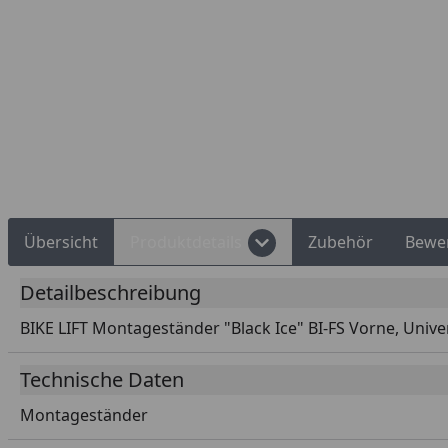
d Shops Käuferschutz
Über 10 Zahlungsarten
Übersicht
Produktdetails
Zubehör
Bewe
Detailbeschreibung
BIKE LIFT Montageständer "Black Ice" BI-FS Vorne, Univer
Technische Daten
Montageständer