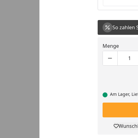
So zahlen 
Menge
Produktmen
Pro
Am Lager, Lie
Wunschl
Pro