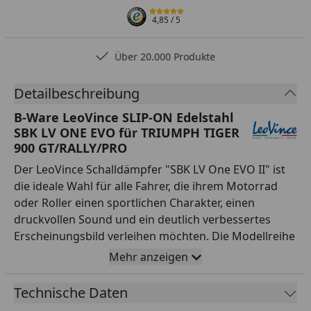
4,85
/ 5
Über 20.000 Produkte
Detailbeschreibung
B-Ware LeoVince SLIP-ON Edelstahl
SBK LV ONE EVO für TRIUMPH TIGER
900 GT/RALLY/PRO
Der LeoVince Schalldämpfer "SBK LV One EVO II" ist
die ideale Wahl für alle Fahrer, die ihrem Motorrad
oder Roller einen sportlichen Charakter, einen
druckvollen Sound und ein deutlich verbessertes
Erscheinungsbild verleihen möchten. Die Modellreihe
"SBK LV One EVO II" steht für die typische LeoVince
Mehr anzeigen
Performance, kompromisslose Verarbeitungsqualität
und eine markante Optik, die jedes Bike sofort
Technische Daten
aufwertet und sich von der Serie absetzt. Hergestellt