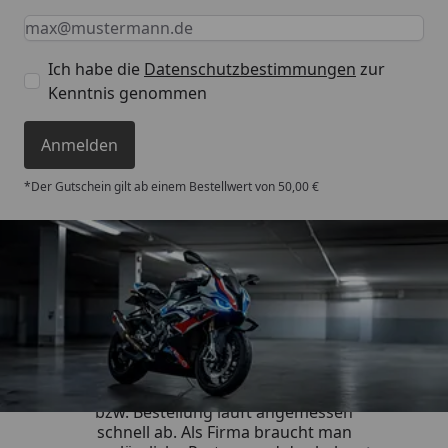
Keine Eingabe erforderlich
Eingabe erforderlich
E-Mail *
Ich habe die
Datenschutzbestimmungen
zur
Kenntnis genommen
Anmelden
*Der Gutschein gilt ab einem Bestellwert von 50,00 €
Trusted Shops
4,85
/ 5
„Die Abwicklung eines Auftrages
bzw. Bestellung läuft angemessen
schnell ab. Als Firma braucht man