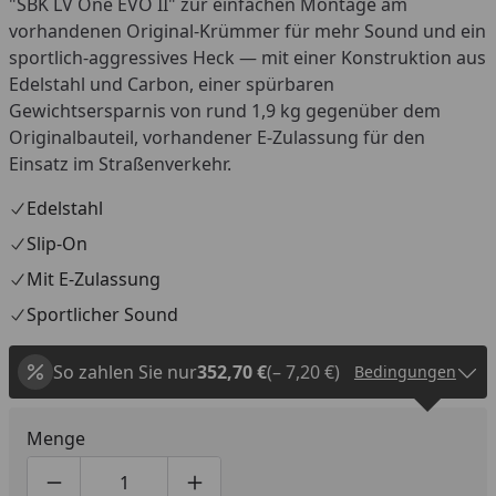
"SBK LV One EVO II" zur einfachen Montage am
vorhandenen Original-Krümmer für mehr Sound und ein
sportlich-aggressives Heck — mit einer Konstruktion aus
Edelstahl und Carbon, einer spürbaren
Gewichtsersparnis von rund 1,9 kg gegenüber dem
Originalbauteil, vorhandener E-Zulassung für den
Einsatz im Straßenverkehr.
Edelstahl
Slip-On
Mit E-Zulassung
Sportlicher Sound
So zahlen Sie nur
352,70 €
(– 7,20 €)
Bedingungen
Menge
Produktmenge um eins verringern
Produktmenge manuell eingeben
Produktmenge um eins erhöhen