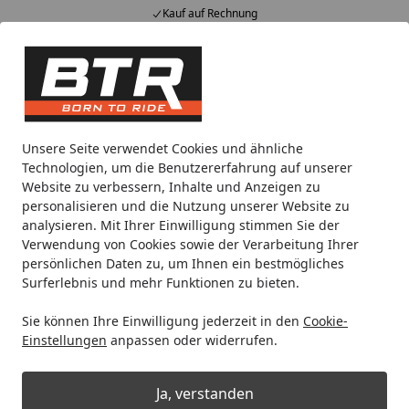
Kauf auf Rechnung
Alle Produkte
Mein Konto
Wunschl
Eink
Hotline
4,85
/ 5
Suchen
Noch 22 Stunden und 11 Minuten
Unsere Seite verwendet Cookies und ähnliche
Spare bis zu 35% auf EVOLIFT® Zentralständer
Technologien, um die Benutzererfahrung auf unserer
von BTR!
Website zu verbessern, Inhalte und Anzeigen zu
personalisieren und die Nutzung unserer Website zu
analysieren. Mit Ihrer Einwilligung stimmen Sie der
B-Ware
B-Ware LeoVince SLIP-ON Edelstahl SBK LV ONE 
Verwendung von Cookies sowie der Verarbeitung Ihrer
Startseite
persönlichen Daten zu, um Ihnen ein bestmögliches
B-Ware LeoVince SLIP-ON Edelstahl
Surferlebnis und mehr Funktionen zu bieten.
SBK LV ONE EVO für TRIUMPH TIGER
Sie können Ihre Einwilligung jederzeit in den
Cookie-
900 GT/RALLY/PRO
Einstellungen
anpassen oder widerrufen.
Ja, verstanden