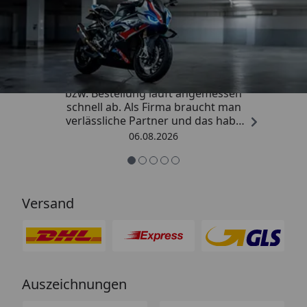
Trusted Shops
4,85
/ 5
„Die Abwicklung eines Auftrages
bzw. Bestellung läuft angemessen
schnell ab. Als Firma braucht man
verlässliche Partner und das habe
ich hier gefunden.“
06.08.2026
Versand
Auszeichnungen