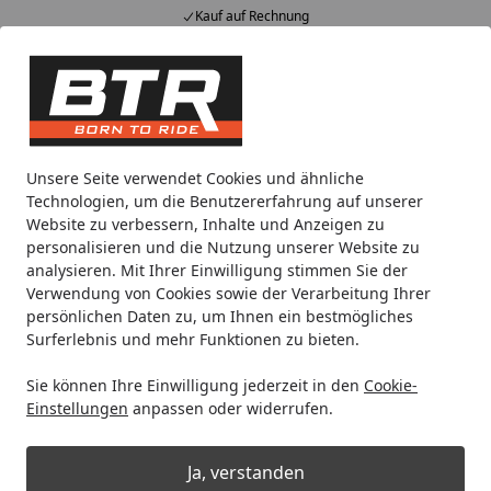
Kauf auf Rechnung
Alle Produkte
Mein Konto
Wunschl
Eink
Hotline
4,85
/ 5
Suchen
Noch 1 Tag und 17 Stunden
Unsere Seite verwendet Cookies und ähnliche
Spare bis zu 35% auf EVOLIFT® Zentralständer
Technologien, um die Benutzererfahrung auf unserer
von BTR!
Website zu verbessern, Inhalte und Anzeigen zu
personalisieren und die Nutzung unserer Website zu
analysieren. Mit Ihrer Einwilligung stimmen Sie der
ABUS
ABUS OneKey™
ABUS OneKey™ Motorrad-Schlöss
Verwendung von Cookies sowie der Verarbeitung Ihrer
Startseite
persönlichen Daten zu, um Ihnen ein bestmögliches
ABUS Vorhangschloss GRANIT™
Surferlebnis und mehr Funktionen zu bieten.
37/55 (Sonderanfertigung, Plus
Sie können Ihre Einwilligung jederzeit in den
Cookie-
Code erforderlich)
Einstellungen
anpassen oder widerrufen.
Ja, verstanden