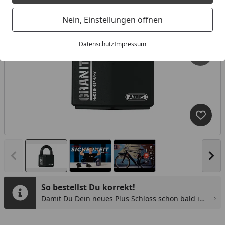
Nein, Einstellungen öffnen
Datenschutz
Impressum
Produk
Vorheriges Bild anzeigen
Näc
So bestellst Du korrekt!
Damit Du Dein neues Plus Schloss schon bald in
den Händen halten kannst, gibt es ein paar
Youtube-Video
You
Punkte zu beachten.