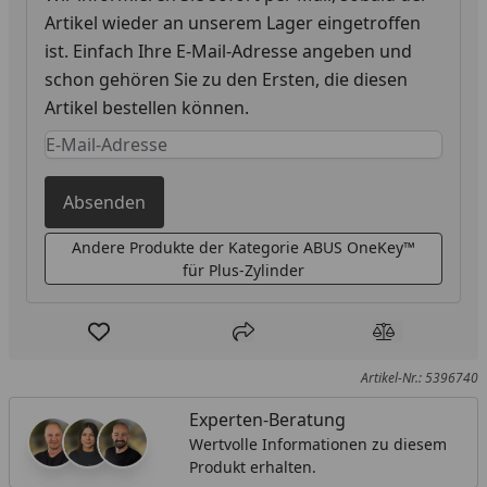
Artikel wieder an unserem Lager eingetroffen
ist. Einfach Ihre E-Mail-Adresse angeben und
schon gehören Sie zu den Ersten, die diesen
Artikel bestellen können.
Keine Eingabe erforderlich
Eingabe erforderlich
Absenden
Andere Produkte der Kategorie ABUS OneKey™
für Plus-Zylinder
Produkt zur Wunschliste hinzufügen
Teilen
Produkt Ver
Artikel-Nr.: 5396740
Experten-Beratung
Wertvolle Informationen zu diesem
Produkt erhalten.