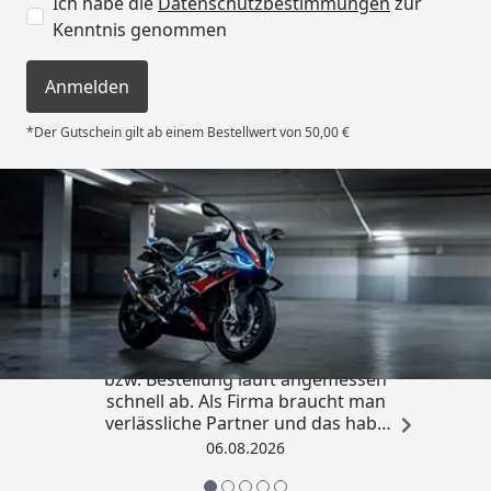
Ich habe die
Datenschutzbestimmungen
zur
(nur in Kombination mit
TT Reifen (Tubetype
Kenntnis genommen
dem Street-Kit nutzbar)
= mit Schlauch)
Anmelden
*Für das Wechseln dieser Reifen werden zusätzliche
*Der Gutschein gilt ab einem Bestellwert von 50,00 €
Achsadapter benötigt.
Alle Funktionen im Überblick
Trusted Shops
4,85
/ 5
„Die Abwicklung eines Auftrages
bzw. Bestellung läuft angemessen
schnell ab. Als Firma braucht man
verlässliche Partner und das habe
ich hier gefunden.“
06.08.2026