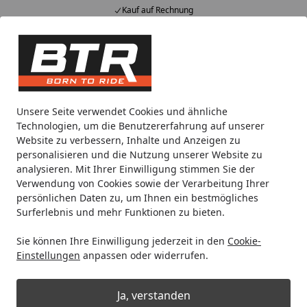
Kauf auf Rechnung
Alle Produkte
Mein Konto
Wunschl
Eink
Hotline
4,85
/ 5
Suchen
Noch 1 Tag und 18 Stunden
Unsere Seite verwendet Cookies und ähnliche
Spare bis zu 35% auf EVOLIFT® Zentralständer
Technologien, um die Benutzererfahrung auf unserer
von BTR!
Website zu verbessern, Inhalte und Anzeigen zu
personalisieren und die Nutzung unserer Website zu
analysieren. Mit Ihrer Einwilligung stimmen Sie der
Reifenmontage
Motorradreifen montieren
Motorrad Rei
Verwendung von Cookies sowie der Verarbeitung Ihrer
Startseite
persönlichen Daten zu, um Ihnen ein bestmögliches
BTR Reifenmontiergerät EVO3®
Surferlebnis und mehr Funktionen zu bieten.
Street-Set
Sie können Ihre Einwilligung jederzeit in den
Cookie-
Einstellungen
anpassen oder widerrufen.
Ja, verstanden