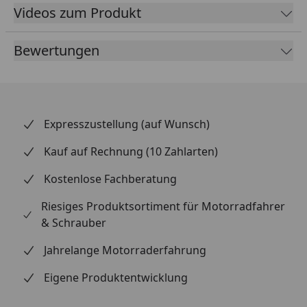
Videos zum Produkt
Deine Vorteile:
Bewertungen
Ideale Lösung für den Reifenwechsel zu Hause
oder mobil.
Perfekte Kombination aus Montagegerät und
Wuchtbock.
Expresszustellung (auf Wunsch)
Keine teuren Werkstattbesuche mehr nötig.
Effizient, robust und einfach in der Handhabung.
Kauf auf Rechnung (10 Zahlarten)
Durch den modularen Aufbau
Kostenlose Fachberatung
Funktionserweiterung für andere Felgenarten
problemlos möglich
Riesiges Produktsortiment für Motorradfahrer
& Schrauber
Jahrelange Motorraderfahrung
Kompatible Reifenarten pro Kit:
Eigene Produktentwicklung
Kit
Kompatible Reifenarten